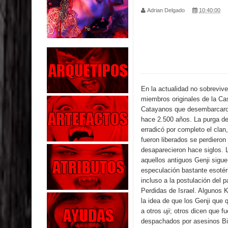
Adrian Delgado
10:40:00
Parte 01: Escondido a Plena Luz
Parte 02: El Enemigo de mi Enemigo
Parte 06: Coletazos
Parte 05: Los Horrores del Infierno
En la actualidad no sobrevive
miembros originales de la Ca
Parte 04: Oídos Sordos
Catayanos que desembarcaron
hace 2.500 años. La purga de
Parte 03: La Traición
erradicó por completo el clan
fueron liberados se perdieron
Parte 02: Vuelve el Hijo Prodigo
desaparecieron hace siglos. L
aquellos antiguos Genji sigu
Parte 03: Reflexiones
especulación bastante esotér
incluso a la postulación del p
Parte 02: Un Bicho Raro
Perdidas de Israel. Algunos K
la idea de que los Genji que 
a otros
uji
; otros dicen que f
despachados por asesinos B