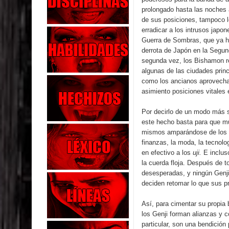
prolongado hasta las noches 
de sus posiciones, tampoco l
erradicar a los intrusos jap
Guerra de Sombras, que ya ha
derrota de Japón en la Segun
segunda vez, los Bishamon re
algunas de las ciudades princ
como los ancianos aprovechar
asimiento posiciones vitales
Por decirlo de un modo más si
este hecho basta para que mu
mismos amparándose de los m
finanzas, la moda, la tecnol
en efectivo a los
uji.
E inclus
la cuerda floja. Después de 
desesperadas, y ningún Genji
deciden retomar lo que sus p
Así, para cimentar su propia
los Genji forman alianzas y c
particular, son una bendició