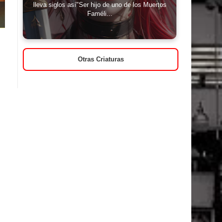
lleva siglos así"Ser hijo de uno de los Muertos
Faméli...
Otras Criaturas