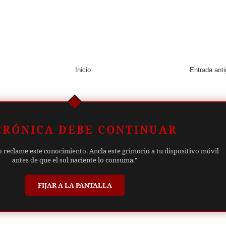
Inicio
Entrada ant
CRÓNICA DEBE CONTINUAR
o reclame este conocimiento. Ancla este grimorio a tu dispositivo móvil
antes de que el sol naciente lo consuma."
FIJAR A LA PANTALLA