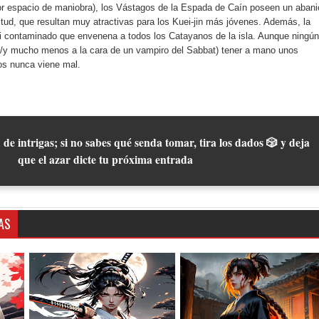
or espacio de maniobra), los Vástagos de la Espada de Caín poseen un abani
tud, que resultan muy atractivas para los Kuei-jin más jóvenes. Además, la
Chi contaminado que envenena a todos los Catayanos de la isla. Aunque ningún
lo /y mucho menos a la cara de un vampiro del Sabbat) tener a mano unos
tos nunca viene mal.
 de intrigas; si no sabes qué senda tomar, tira los dados 🎲 y deja
que el azar dicte tu próxima entrada
AS