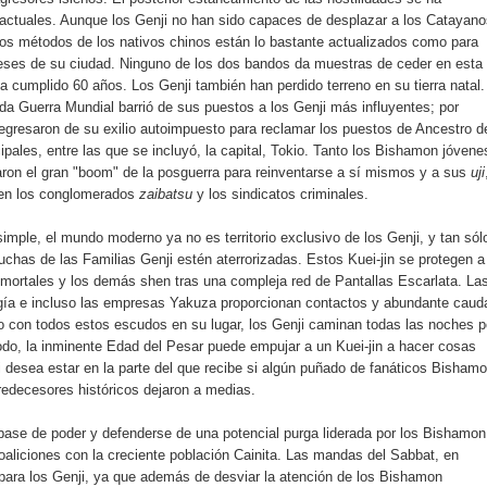
actuales. Aunque los Genji no han sido capaces de desplazar a los Catayano
os métodos de los nativos chinos están lo bastante actualizados como para
oneses de su ciudad. Ninguno de los dos bandos da muestras de ceder en esta
 cumplido 60 años. Los Genji también han perdido terreno en su tierra natal.
da Guerra Mundial barrió de sus puestos a los Genji más influyentes; por
gresaron de su exilio autoimpuesto para reclamar los puestos de Ancestro d
ipales, entre las que se incluyó, la capital, Tokio. Tanto los Bishamon jóvene
on el gran "boom" de la posguerra para reinventarse a sí mismos y a sus
uji
 en los conglomerados
zaibatsu
y los sindicatos criminales.
mple, el mundo moderno ya no es territorio exclusivo de los Genji, y tan sól
chas de las Familias Genji estén aterrorizadas. Estos Kuei-jin se protegen a
ortales y los demás shen tras una compleja red de Pantallas Escarlata. La
ogía e incluso las empresas Yakuza proporcionan contactos y abundante caud
o con todos estos escudos en su lugar, los Genji caminan todas las noches p
todo, la inminente Edad del Pesar puede empujar a un Kuei-jin a hacer cosas
 desea estar en la parte del que recibe si algún puñado de fanáticos Bisham
redecesores históricos dejaron a medias.
 base de poder y defenderse de una potencial purga liderada por los Bishamon
oaliciones con la creciente población Cainita. Las mandas del Sabbat, en
n para los Genji, ya que además de desviar la atención de los Bishamon