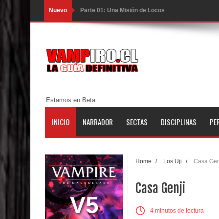
Nuevo
Parte 01: Una Misión de Locos
Parte 03: Forastero en Tierra Muerta
Parte 10: El Secreto
Parte 09: Los Muertos Cuentan Cuentos
Parte 08: Ultratumba
Estamos en Beta
Parte 07: Asuntos que Resolver
INICIO
NARRADOR
SECTAS
DISCIPLINAS
PE
Parte 06: El Trato con los Muertos
Parte 05: Sitiados
Home
/
Los Uji
/
Casa Gen
Parte 04: Se Descubre el Pastel
Casa Genji
Parte 03: Una Piraña en el Bidé
V5
4 minutos de lectura
Parte 02: Los Muertos Gobiernan a los Vivos