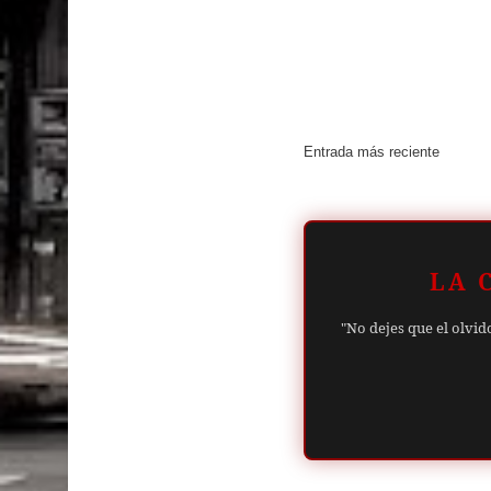
Entrada más reciente
LA 
"No dejes que el olvid