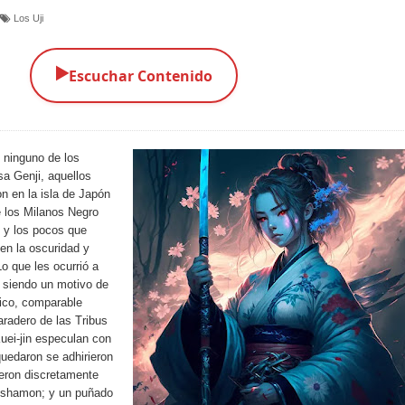
Los Uji
▶️
Escuchar Contenido
 ninguno de los
sa Genji, aquellos
 en la isla de Japón
 los Milanos Negro
, y los pocos que
 en la oscuridad y
o que les ocurrió a
e siendo un motivo de
ico, comparable
aradero de las Tribus
uei-jin especulan con
quedaron se adhirieron
ueron discretamente
ishamon; y un puñado