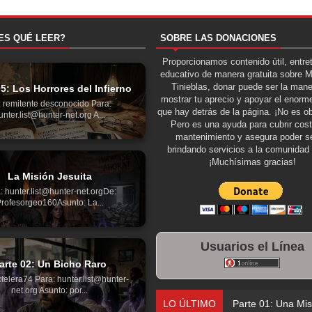
ES QUÉ LEER?
SOBRE LAS DONACIONES
Proporcionamos contenido útil, entre
educativo de manera gratuita sobre 
Tinieblas, donar puede ser la man
05: Los Horrores del Infierno
mostrar tu aprecio y apoyar el enorme
 remitente desconocido Para:
que hay detrás de la página. ¡No es ob
unter.list@hunter-net.org A...
Pero es una ayuda para cubrir cos
mantenimiento y asegura poder se
brindando servicios a la comunidad 
¡Muchísimas gracias!
La Misión Jesuita
: hunter.list@hunter-net.orgDe:
rofesorgeo160Asunto: La...
Usuarios el Línea
arte 02: Un Bicho Raro
telera74 Para: hunter.list@hunter-
net.org Asunto: por...
LO ÚLTIMO
Parte 01: Una Misión d