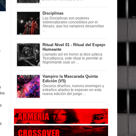
Disciplinas
Las Disciplinas son poderes
sobrenaturales concedidos por el
Abrazo, que los vampiros desarrollan
...
Ritual Nivel 01 - Ritual del Espejo
Humeante
s
Llamado así en honor al dios azteca
Tezcatlipoca, este ritual le permite al
Nigromante usar un ...
Vampiro la Mascarada Quinta
.
Edición (V5)
Oscuros diseños, nuevos enemigos y
s
extraños aliados te esperan en esta
los
nueva edición del juego ...
s
s