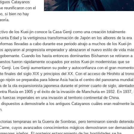
ntiguos Catayanos
 reunificaron con el
, si bien no hay
eoría.
ctivo de los Kuei-jin conoce la Casa Genji como una creación totalmente
inta Edad y la vertiginosa transformación de Japón en los albores de la era
 reformas llevadas a cabo durante ese periodo atrajo a muchos de los Kuei-jin
 apoyaron al progresista emperador y abrazaron el nuevo estilo de vida má
 gobernante. Cuando los hasta entonces dominantes Bishamon se retiraron a
uestos fueron rápidamente ocupados por estos Kuei-jin modernistas que se
" Genji. Los Genji aumentaron su poder y autoconfianza con el gran momento
 finales del siglo XIX y principios del XX. Con el acceso de Hirohito al trono
lago nipón se preparaba para liderar Asia hacia el centro del panorama mundial
a de la ola expansionista japonesa durante el primer cuarto de siglo, alentado
contra Rusia en 1905 y el éxito de la invasión de Manchuria en 1932. En 1937, 
s fuerzas imperiales en una invasión al territorio continental de China.
dispuestos a demostrarle a los antiguos Catayanos cuáles eran realmente la
n.
ictorias tempranas en la Guerra de Sombras, pero terminaron siendo detenido
de Carne, cuyos avanzados conocimientos mágicos demostraron ser demasiado
resores isleños. El posterior estancamiento de las hostilidades se ha