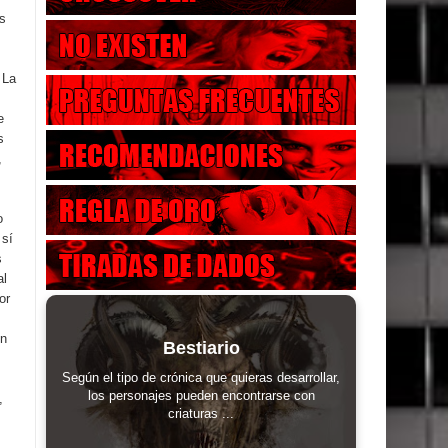
s
 La
e
s
,
o
 sí
s
al
or
on
Bestiario
Según el tipo de crónica que quieras desarrollar,
los personajes pueden encontrarse con
,
criaturas ...