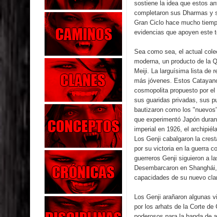
sostiene la idea que estos a
completaron sus Dharmas y se
Gran Ciclo hace mucho tiempo
evidencias que apoyen este t
Sea como sea, el actual cole
moderna, un producto de la Qu
Meiji. La larguísima lista de
más jóvenes. Estos Catayanos
cosmopolita propuesto por el
sus guaridas privadas, sus p
bautizaron como los "nuevos
que experimentó Japón durante
imperial en 1926, el archipié
Los Genji cabalgaron la crest
por su victoria en la guerra 
guerreros Genji siguieron a la
Desembarcaron en Shanghái, 
capacidades de su nuevo cla
Los Genji arañaron algunas v
por los arhats de la Corte 
poderosos para la banda de ag