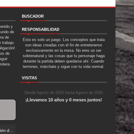
BUSCADOR
tenido y
RESPONSABILIDAD
Mundo de
era de
Esto es solo un juego. Los conceptos que trata
 trabajo
son ideas creadas con el fin de entretenerse
ligación!
exclusivamente en la mesa. No eres un ser
tos de
sobrenatural y las cosas que tu personaje haga
guir
durante la partida deben quedarse ahí. Cuando
rolera.
termines, márchate y sigue con tu vida normal.
VISITAS
Desde Agosto de 2016 hasta Agosto de 2026
¡Llevamos 10 años y 0 meses juntos!
e Locos