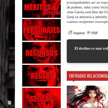
(consiguiéndoles así un may
de poderes, tales como Vicisi
vitae Cainita está libre del 
Genji se atrevería a admitir
cuantos recipientes incorrup
Imprimir
PDF
El destino es una red
ENTRADAS RELACIONAD