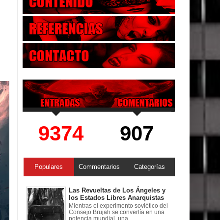
9374
907
Populares
Commentarios
Categorías
Las Revueltas de Los Ángeles y
los Estados Libres Anarquistas
Mientras el experimento soviético del
Consejo Brujah se convertía en una
potencia mundial, una ...