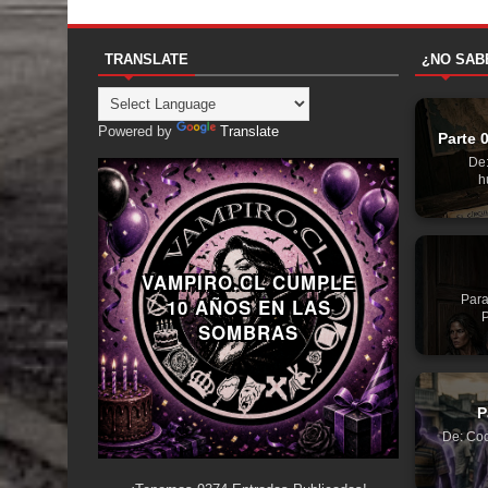
TRANSLATE
¿NO SAB
Powered by
Translate
Parte 
De:
h
VAMPIRO.CL CUMPLE
Para
10 AÑOS EN LAS
P
SOMBRAS
P
De: Coc