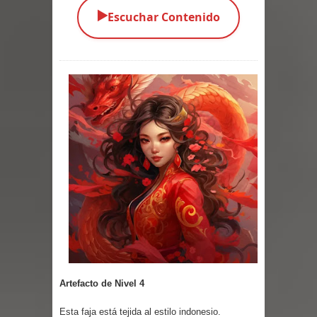
▶️
Escuchar Contenido
Parte 03: Una Piraña en el Bidé
Parte 02: Los Muertos Gobiernan a
los Vivos
Parte 01: Escondido a Plena Luz
Parte 02: El Enemigo de mi Enemigo
Parte 06: Coletazos
Parte 05: Los Horrores del Infierno
Parte 04: Oídos Sordos
Parte 03: La Traición
Artefacto de Nivel 4
Parte 02: Vuelve el Hijo Prodigo
Esta faja está tejida al estilo indonesio.