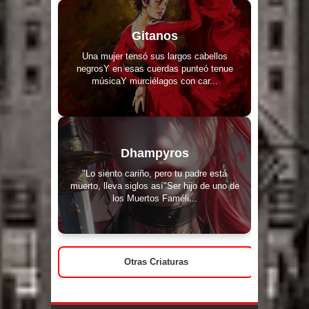
Gitanos
Una mujer tensó sus largos cabellos
negrosY en esas cuerdas punteó tenue
músicaY murciélagos con car...
Dhampyros
"Lo siento cariño, pero tu padre está
muerto, lleva siglos así"Ser hijo de uno de
los Muertos Faméli...
Otras Criaturas