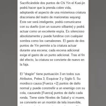
Parte 03: Reflexiones
Sacrificándole dos puntos de Chi Yin el Kuei-jin
podrá hacer que la prenda cobre vida,
adoptando el aspecto de una misteriosa criatura
draconiana del teatro de marionetas
wayang
.
Este ser será inteligente, podrá comunicarse
con su dueño (con un susurro silbante) y podrá
actuar como un excelente espía. Es silencioso
absolutamente y puede fundirse con cualquier
sombra como los camaleones. El gasto de dos
puntos de Yin permite a la criatura actuar
durante una escena; cada escena adicional
exige el gasto de un punto adicional. Tras el fin
del efecto, la criatura se convierte de nuevo en
la faja.
El "dragón" tiene puntuación 3 en todos sus
Atributos, Pelea 3, Esquivar 3 y Sigilo 5. Su
mordisco causa [Fuerza +2] puntos de daño
normal y puede constreñir a un enemigo con su
cola, causando [Fuerza] puntos de daño cada
ronda. Tiene siete Niveles de Salud y si muere,
se convierte en un montón de tela inservible,