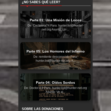
¿NO SABES QUÉ LEER?
Parte 01: Una Misión de Locos
De: Coctelera74 Para: hunter.list@hunter-
net.org Asunto: Un ...
Parte 05: Los Horrores del Infierno
De: remitente desconocido Para:
hunter.list@hunter-net.org A...
Parte 04: Oídos Sordos
De: Doctor119 Para: hunter.list@hunter-net.org
Asunto: Ve al...
SOBRE LAS DONACIONES