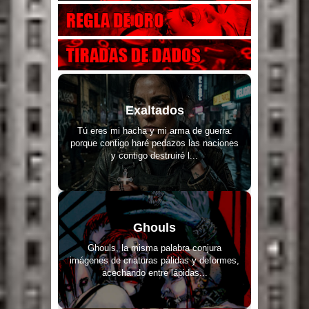
Exaltados
Tú eres mi hacha y mi arma de guerra:
porque contigo haré pedazos las naciones
y contigo destruiré l...
Ghouls
Ghouls, la misma palabra conjura
imágenes de criaturas pálidas y deformes,
acechando entre lápidas...