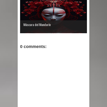
Máscara del Mandarín
0 comments: