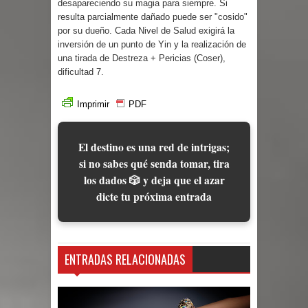
desapareciendo su magia para siempre. Si
resulta parcialmente dañado puede ser "cosido"
por su dueño. Cada Nivel de Salud exigirá la
inversión de un punto de Yin y la realización de
una tirada de Destreza + Pericias (Coser),
dificultad 7.
Imprimir
PDF
El destino es una red de intrigas;
si no sabes qué senda tomar, tira
los dados 🎲 y deja que el azar
dicte tu próxima entrada
ENTRADAS RELACIONADAS