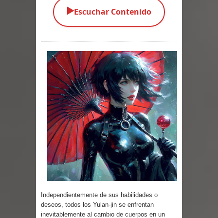
▶️
Escuchar Contenido
Parte 03: Una Piraña en el Bidé
Parte 02: Los Muertos Gobiernan a
los Vivos
Parte 01: Escondido a Plena Luz
Parte 02: El Enemigo de mi Enemigo
Parte 06: Coletazos
Parte 05: Los Horrores del Infierno
Parte 04: Oídos Sordos
Parte 03: La Traición
Independientemente de sus habilidades o
Parte 02: Vuelve el Hijo Prodigo
deseos, todos los Yulan-jin se enfrentan
inevitablemente al cambio de cuerpos en un