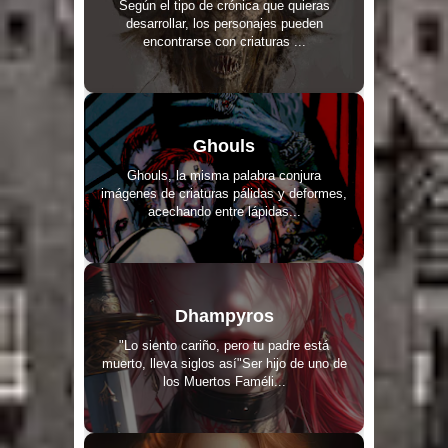
Según el tipo de crónica que quieras
desarrollar, los personajes pueden
encontrarse con criaturas ...
Ghouls
Ghouls, la misma palabra conjura
imágenes de criaturas pálidas y deformes,
acechando entre lápidas...
Dhampyros
"Lo siento cariño, pero tu padre está
muerto, lleva siglos así"Ser hijo de uno de
los Muertos Faméli...