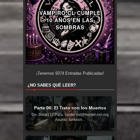
VAMPIRO.CL CUMPLE
10 AÑOS EN LAS
SOMBRAS
¡Tenemos
9374
Entradas Publicadas!
¿NO SABES QUÉ LEER?
Parte 06: El Trato con los Muertos
De: Boca177 Para: hunter.list@hunter-net.org
Asunto: fantasm...