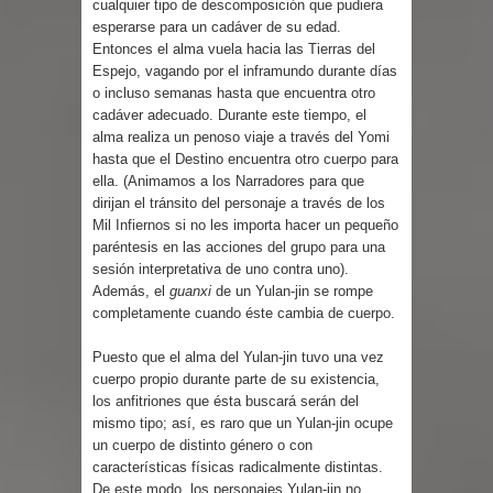
cualquier tipo de descomposición que pudiera
esperarse para un cadáver de su edad.
Entonces el alma vuela hacia las Tierras del
Espejo, vagando por el inframundo durante días
o incluso semanas hasta que encuentra otro
cadáver adecuado. Durante este tiempo, el
alma realiza un penoso viaje a través del Yomi
hasta que el Destino encuentra otro cuerpo para
ella. (Animamos a los Narradores para que
dirijan el tránsito del personaje a través de los
Mil Infiernos si no les importa hacer un pequeño
paréntesis en las acciones del grupo para una
sesión interpretativa de uno contra uno).
Además, el
guanxi
de un Yulan-jin se rompe
completamente cuando éste cambia de cuerpo.
Puesto que el alma del Yulan-jin tuvo una vez
cuerpo propio durante parte de su existencia,
los anfitriones que ésta buscará serán del
mismo tipo; así, es raro que un Yulan-jin ocupe
un cuerpo de distinto género o con
características físicas radicalmente distintas.
De este modo, los personajes Yulan-jin no