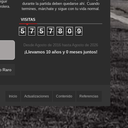
guir
durante la partida deben quedarse ahí. Cuando
rolera.
termines, márchate y sigue con tu vida normal.
VISITAS
5
7
5
7
8
0
9
Desde Agosto de 2016 hasta Agosto de 2026
¡Llevamos 10 años y 0 meses juntos!
e Locos
Inicio
Actualizaciones
Contenido
Referencias