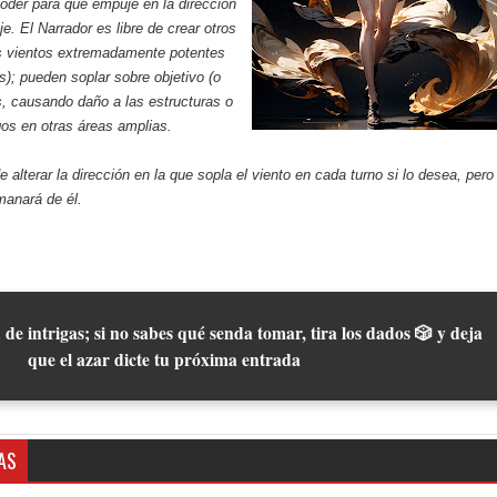
 poder para que empuje en la dirección
e. El Narrador es libre de crear otros
os vientos extremadamente potentes
); pueden soplar sobre objetivo (o
s, causando daño a las estructuras o
os en otras áreas amplias.
e alterar la dirección en la que sopla el viento en cada turno si lo desea, pero
manará de él.
 de intrigas; si no sabes qué senda tomar, tira los dados 🎲 y deja
que el azar dicte tu próxima entrada
AS