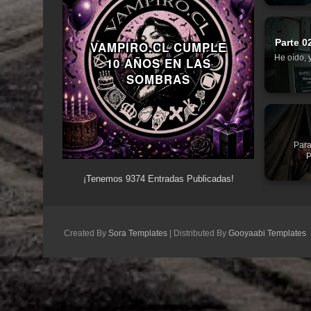
Parte 0
VAMPIRO.CL CUMPLE
He oído, 
10 AÑOS EN LAS
SOMBRAS
Para
P
¡Tenemos
9374
Entradas Publicadas!
Created By
Sora Templates
| Distributed By
Gooyaabi Templates