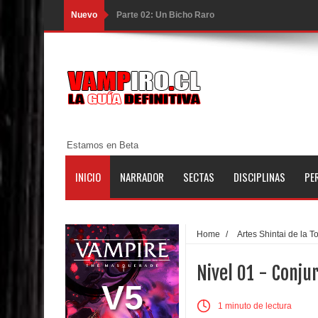
Nuevo
Parte 02: Un Bicho Raro
Parte 01: Una Misión de Locos
Parte 03: Forastero en Tierra Muerta
Parte 10: El Secreto
Parte 09: Los Muertos Cuentan Cuentos
Parte 08: Ultratumba
Estamos en Beta
Parte 07: Asuntos que Resolver
INICIO
NARRADOR
SECTAS
DISCIPLINAS
PE
Parte 06: El Trato con los Muertos
Parte 05: Sitiados
Home
/
Artes Shintai de la 
Parte 04: Se Descubre el Pastel
Nivel 01 - Conju
V5
Parte 03: Una Piraña en el Bidé
1 minuto de lectura