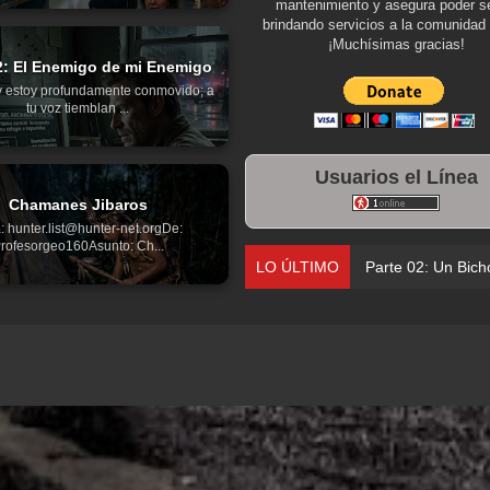
mantenimiento y asegura poder se
brindando servicios a la comunidad 
¡Muchísimas gracias!
2: El Enemigo de mi Enemigo
y estoy profundamente conmovido; a
tu voz tiemblan ...
Usuarios el Línea
Chamanes Jibaros
: hunter.list@hunter-net.orgDe:
rofesorgeo160Asunto: Ch...
LO ÚLTIMO
Parte 01: Una Misión d