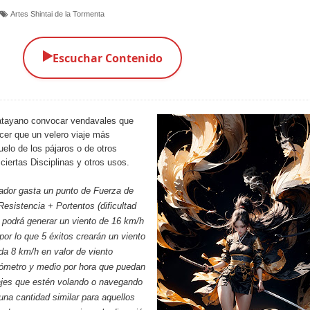
Artes Shintai de la Tormenta
▶️
Escuchar Contenido
Catayano convocar vendavales que
cer que un velero viaje más
vuelo de los pájaros o de otros
iertas Disciplinas y otros usos.
ador gasta un punto de Fuerza de
Resistencia + Portentos (dificultad
 podrá generar un viento de 16 km/h
por lo que 5 éxitos crearán un viento
a 8 km/h en valor de viento
lómetro y medio por hora que puedan
ajes que estén volando o navegando
 una cantidad similar para aquellos