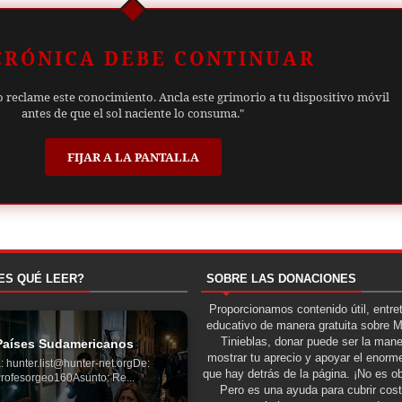
CRÓNICA DEBE CONTINUAR
o reclame este conocimiento. Ancla este grimorio a tu dispositivo móvil
antes de que el sol naciente lo consuma."
FIJAR A LA PANTALLA
ES QUÉ LEER?
SOBRE LAS DONACIONES
Proporcionamos contenido útil, entre
educativo de manera gratuita sobre 
Tinieblas, donar puede ser la man
Países Sudamericanos
mostrar tu aprecio y apoyar el enorme
: hunter.list@hunter-net.orgDe:
que hay detrás de la página. ¡No es ob
rofesorgeo160Asunto: Re...
Pero es una ayuda para cubrir cos