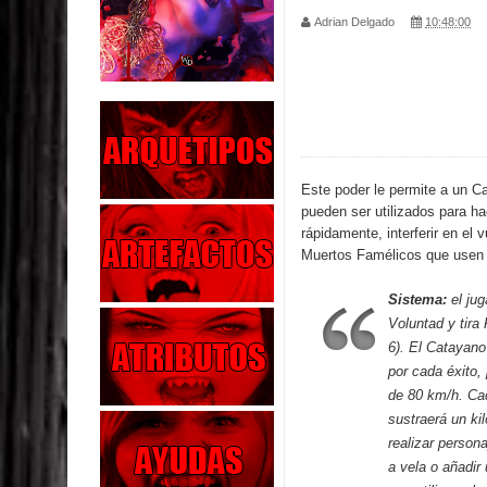
Parte 02: Los Muertos Gobiernan a los Vivos
Adrian Delgado
10:48:00
Parte 01: Escondido a Plena Luz
Parte 02: El Enemigo de mi Enemigo
Parte 06: Coletazos
Parte 05: Los Horrores del Infierno
Este poder le permite a un 
pueden ser utilizados para ha
Parte 04: Oídos Sordos
rápidamente, interferir en el 
Muertos Famélicos que usen c
Parte 03: La Traición
Sistema:
el jug
Parte 02: Vuelve el Hijo Prodigo
Voluntad y tira 
6). El Catayano
Parte 03: Reflexiones
por cada éxito, 
de 80 km/h. Cad
sustraerá un ki
realizar person
a vela o añadir