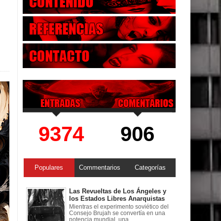
9374
906
Populares
Commentarios
Categorías
Las Revueltas de Los Ángeles y
los Estados Libres Anarquistas
Mientras el experimento soviético del
Consejo Brujah se convertía en una
potencia mundial, una ...