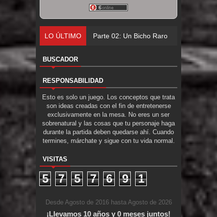
LO ÚLTIMO
Parte 02: Un Bicho Raro
BUSCADOR
RESPONSABILIDAD
Esto es solo un juego. Los conceptos que trata
son ideas creadas con el fin de entretenerse
exclusivamente en la mesa. No eres un ser
sobrenatural y las cosas que tu personaje haga
durante la partida deben quedarse ahí. Cuando
termines, márchate y sigue con tu vida normal.
VISITAS
5
7
5
7
6
9
1
Desde Agosto de 2016 hasta Agosto de 2026
¡Llevamos 10 años y 0 meses juntos!