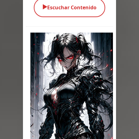
▶️
Escuchar Contenido
Parte 03: Una Piraña en el Bidé
Parte 02: Los Muertos Gobiernan a
los Vivos
Parte 01: Escondido a Plena Luz
Parte 02: El Enemigo de mi Enemigo
Parte 06: Coletazos
Parte 05: Los Horrores del Infierno
Parte 04: Oídos Sordos
Parte 03: La Traición
Parte 02: Vuelve el Hijo Prodigo