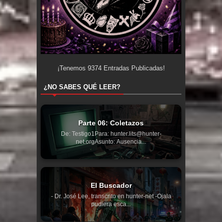
¡Tenemos
9374
Entradas Publicadas!
¿NO SABES QUÉ LEER?
Parte 06: Coletazos
De: Testigo1Para: hunter.lits@hunter-
net.orgAsunto: Ausencia...
El Buscador
- Dr. José Lee, transcrito en hunter-net -Ojala
pudiera esca...