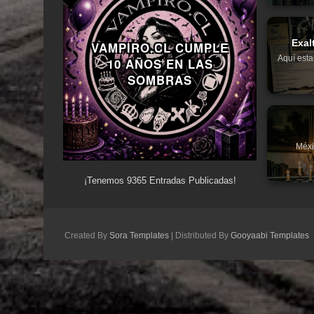
Exal
VAMPIRO.CL CUMPLE
Aquí esta
10 AÑOS EN LAS
SOMBRAS
Méxi
¡Tenemos
9365
Entradas Publicadas!
Created By
Sora Templates
| Distributed By
Gooyaabi Templates