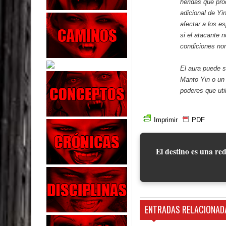
heridas que pr
adicional de Yi
afectar a los es
si el atacante 
condiciones no
El aura puede s
Manto Yin
o u
poderes que util
Imprimir
PDF
El destino es una red
ENTRADAS RELACIONAD