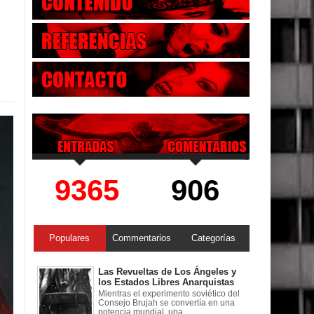
9365
906
Populares
Commentarios
Categorías
Las Revueltas de Los Ángeles y
los Estados Libres Anarquistas
Mientras el experimento soviético del
Consejo Brujah se convertía en una
potencia mundial, una ...