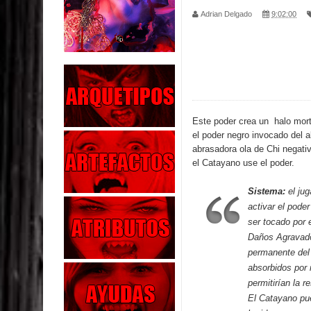
Adrian Delgado
9:02:00
Los Muertos se Levantan (Relato)
Los Monstruos más Buscados
Alma
El Destructor
Este poder crea un halo mort
el poder negro invocado del al
El Buscador
abrasadora ola de Chi negativ
el Catayano use el poder.
El Pueblo Protegido
Sistema:
el jug
Parte 05: Sitiados
activar el poder
ser tocado por 
Parte 04: Se Descubre el Pastel
Daños Agravado
permanente del 
absorbidos por
permitirían la 
El Catayano pue