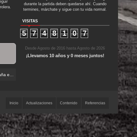
guir
durante la partida deben quedarse ahí. Cuando
rolera.
termines, márchate y sigue con tu vida normal.
VISITAS
5
7
4
8
1
0
7
Desde Agosto de 2016 hasta Agosto de 2026
¡Llevamos 10 años y 0 meses juntos!
obierna
Inicio
Actualizaciones
Contenido
Referencias