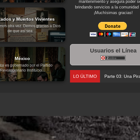
mantenimiento y asegura poder se
brindando servicios a la comunidad 
¡Muchísimas gracias!
tados y Muertos Vivientes
mos otra vez. Demos gracias a Dios
de que así sea. ...
Usuarios el Línea
México
co es gobernado por el Partido
Revolucionario Institucio...
LO ÚLTIMO
Parte 02: Los Muertos G