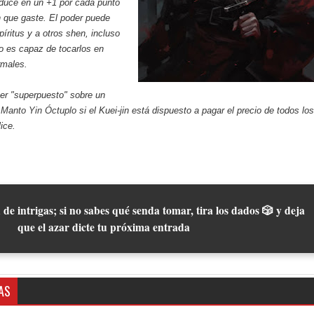
oduce en un +1 por cada punto
n que gaste. El poder puede
píritus y a otros shen, incluso
no es capaz de tocarlos en
rmales.
er "superpuesto" sobre un
n
Manto Yin Óctuplo
si el Kuei-jin está dispuesto a pagar el precio de todos los
ice.
 de intrigas; si no sabes qué senda tomar, tira los dados 🎲 y deja
que el azar dicte tu próxima entrada
AS