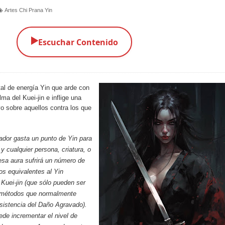
Artes Chi Prana Yin
▶️
Escuchar Contenido
al de energía Yin que arde con
ma del Kuei-jin e inflige una
o sobre aquellos contra los que
ador gasta un punto de Yin para
 y cualquier persona, criatura, o
esa aura sufrirá un número de
s equivalentes al Yin
Kuei-jin (que sólo pueden ser
 métodos que normalmente
resistencia del Daño Agravado).
de incrementar el nivel de