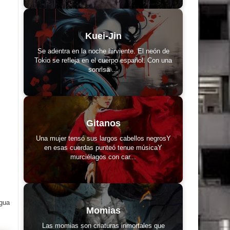
Kuei-Jin
Se adentra en la noche hirviente. El neón de
Tokio se refleja en el cuerpo español. Con una
sonrisa ...
Gitanos
Una mujer tensó sus largos cabellos negrosY
en esas cuerdas punteó tenue músicaY
murciélagos con car...
igua
Momias
Las momias son criaturas inmortales que