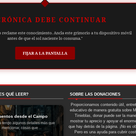
CRÓNICA DEBE CONTINUAR
o reclame este conocimiento. Ancla este grimorio a tu dispositivo móvil
antes de que el sol naciente lo consuma."
FIJAR A LA PANTALLA
ES QUÉ LEER?
SOBRE LAS DONACIONES
Proporcionamos contenido útil, entre
educativo de manera gratuita sobre 
Tinieblas, donar puede ser la man
uentos desde el Campo
mostrar tu aprecio y apoyar el enorme
a tengo algunos detalles más que
que hay detrás de la página. ¡No es ob
mencionar, cosas que ...
Pero es una ayuda para cubrir cos