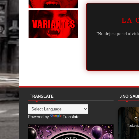
LA 
"No dejes que el olvid
TRANSLATE
¿NO SAB
Powered by
Translate
C
Todaví