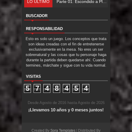
LO ÚLTIMO
Parte
BUSCADOR
RESPONSABILIDAD
Esto es solo un juego. Los conceptos que trata
son ideas creadas con el fin de entretenerse
exclusivamente en la mesa. No eres un ser
sobrenatural y las cosas que tu personaje haga
durante la partida deben quedarse ahí. Cuando
termines, márchate y sigue con tu vida normal.
VISITAS
5
7
4
8
4
5
4
Desde Agosto de 2016 hasta Agosto de 2026
¡Llevamos 10 años y 0 meses juntos!
Created By
Sora Templates
| Distributed By