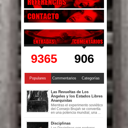
9365
906
Populares
Commentarios
Categorías
Las Revueltas de Los
Ángeles y los Estados Libres
Anarquistas
Mientras el experimento soviético
del Consejo Brujah se convertía
en una potencia mundial, una ...
Disciplinas
Las Disciplinas son poderes