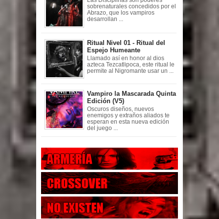
sobrenaturales concedidos por el
Abrazo, que los vampiros
desarrollan ...
Ritual Nivel 01 - Ritual del
Espejo Humeante
Llamado así en honor al dios
azteca Tezcatlipoca, este ritual le
permite al Nigromante usar un ...
Vampiro la Mascarada Quinta
Edición (V5)
Oscuros diseños, nuevos
enemigos y extraños aliados te
esperan en esta nueva edición
del juego ...