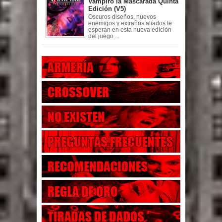
Vampiro la Mascarada Quinta
Edición (V5)
Oscuros diseños, nuevos
enemigos y extraños aliados te
esperan en esta nueva edición
del juego ...