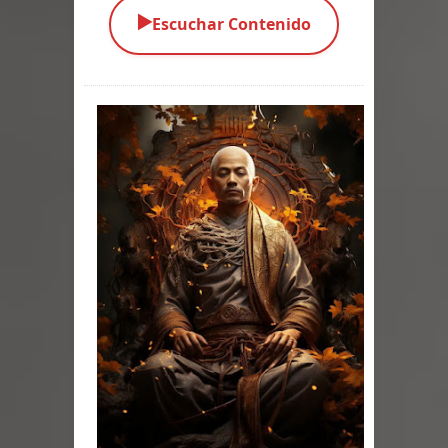
▶️
Escuchar Contenido
Parte 05: Los Horrores del Infierno
Parte 04: Oídos Sordos
Parte 03: La Traición
Parte 02: Vuelve el Hijo Prodigo
Parte 01: El Comienzo
Parte 01: El Enemigo Interior
Exaltados y Muertos Vivientes
Los Muertos se Levantan (Relato)
Los Monstruos más Buscados
Parte 09: Los Muertos Cuentan