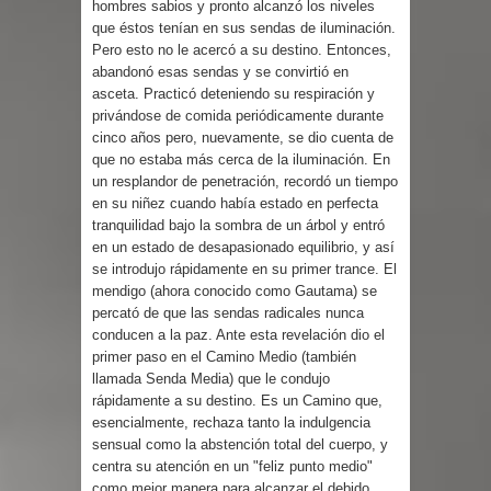
hombres sabios y pronto alcanzó los niveles
que éstos tenían en sus sendas de iluminación.
Pero esto no le acercó a su destino. Entonces,
abandonó esas sendas y se convirtió en
asceta. Practicó deteniendo su respiración y
privándose de comida periódicamente durante
cinco años pero, nuevamente, se dio cuenta de
que no estaba más cerca de la iluminación. En
un resplandor de penetración, recordó un tiempo
en su niñez cuando había estado en perfecta
tranquilidad bajo la sombra de un árbol y entró
en un estado de desapasionado equilibrio, y así
se introdujo rápidamente en su primer trance. El
mendigo (ahora conocido como Gautama) se
percató de que las sendas radicales nunca
conducen a la paz. Ante esta revelación dio el
primer paso en el Camino Medio (también
llamada Senda Media) que le condujo
rápidamente a su destino. Es un Camino que,
esencialmente, rechaza tanto la indulgencia
sensual como la abstención total del cuerpo, y
centra su atención en un "feliz punto medio"
como mejor manera para alcanzar el debido