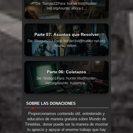
De: Taxista22Para: hunter.list@hunter-
net.orgAsunto: ahora c...
Parte 07: Asuntos que Resolver
De: Shogun213 Para: hunter.list@hunter-net.org
Asunto: retom...
Parte 06: Coletazos
De: Testigo1Para: hunter.lits@hunter-
net.orgAsunto: Ausencia...
SOBRE LAS DONACIONES
Proporcionamos contenido útil, entretenido y
educativo de manera gratuita sobre Mundo de
Tinieblas, donar puede ser la manera de mostrar
tu aprecio y apoyar el enorme trabajo que hay