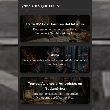
¿NO SABES QUÉ LEER?
Parte 05: Los Horrores del Infierno
De: remitente desconocido Para:
hunter.list@hunter-net.org A...
Alma
Prácticamente cada individuo del Mundo de las
Tinieblas tien...
Trenes, Aviones y Autopistas en
Sudamérica
Para: hunter.list@hunter-net.orgDe:
Profesorgeo160Asunto: Re...