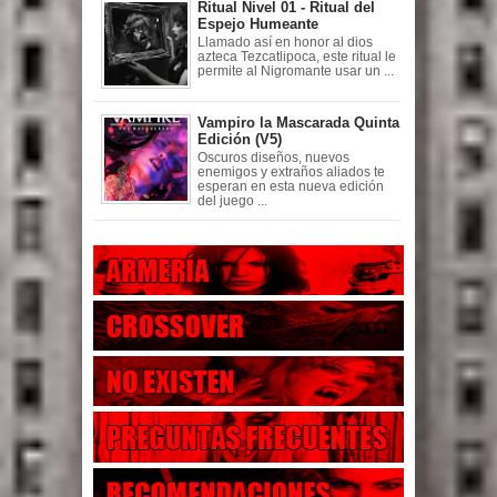
Ritual Nivel 01 - Ritual del
Espejo Humeante
Llamado así en honor al dios
azteca Tezcatlipoca, este ritual le
permite al Nigromante usar un ...
Vampiro la Mascarada Quinta
Edición (V5)
Oscuros diseños, nuevos
enemigos y extraños aliados te
esperan en esta nueva edición
del juego ...