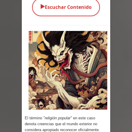
▶️
Escuchar Contenido
Los Monstruos más Buscados
Alma
El Destructor
El Buscador
El Pueblo Protegido
Parte 05: Sitiados
Parte 04: Se Descubre el Pastel
Parte 03: Una Piraña en el Bidé
Parte 02: Los Muertos Gobiernan a
El término
"religión popular"
en este caso
los Vivos
denota creencias que el mundo exterior no
considera apropiado reconocer oficialmente.