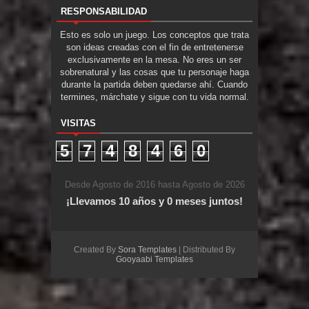
RESPONSABILIDAD
Esto es solo un juego. Los conceptos que trata
son ideas creadas con el fin de entretenerse
exclusivamente en la mesa. No eres un ser
sobrenatural y las cosas que tu personaje haga
durante la partida deben quedarse ahí. Cuando
termines, márchate y sigue con tu vida normal.
VISITAS
5
7
4
8
4
6
0
Desde Agosto de 2016 hasta Agosto de 2026
¡Llevamos 10 años y 0 meses juntos!
Created By
Sora Templates
| Distributed By
Gooyaabi Templates