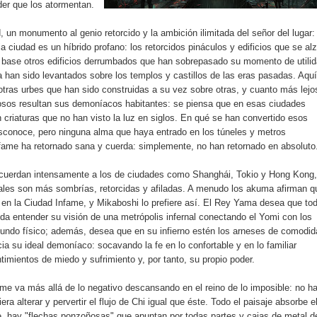
er que los atormentan.
, un monumento al genio retorcido y la ambición ilimitada del señor del lugar: 
 ciudad es un híbrido profano: los retorcidos pináculos y edificios que se al
 base otros edificios derrumbados que han sobrepasado su momento de utilid
 han sido levantados sobre los templos y castillos de las eras pasadas. Aquí
otras urbes que han sido construidas a su vez sobre otras, y cuanto más lejo
sos resultan sus demoníacos habitantes: se piensa que en esas ciudades
criaturas que no han visto la luz en siglos. En qué se han convertido esos
sconoce, pero ninguna alma que haya entrado en los túneles y metros
ame ha retornado sana y cuerda: simplemente, no han retornado en absoluto
recuerdan intensamente a los de ciudades como Shanghái, Tokio y Hong Kong,
nales son más sombrías, retorcidas y afiladas. A menudo los akuma afirman q
r en la Ciudad Infame, y Mikaboshi lo prefiere así. El Rey Yama desea que to
da entender su visión de una metrópolis infernal conectando el Yomi con los
undo físico; además, desea que en su infierno estén los arneses de comodid
cia su ideal demoníaco: socavando la fe en lo confortable y en lo familiar
imientos de miedo y sufrimiento y, por tanto, su propio poder.
me va más allá de lo negativo descansando en el reino de lo imposible: no h
era alterar y pervertir el flujo de Chi igual que éste. Todo el paisaje absorbe e
be, hay "flechas ponzoñosas" que apuntan por todas partes y cajas de metal d