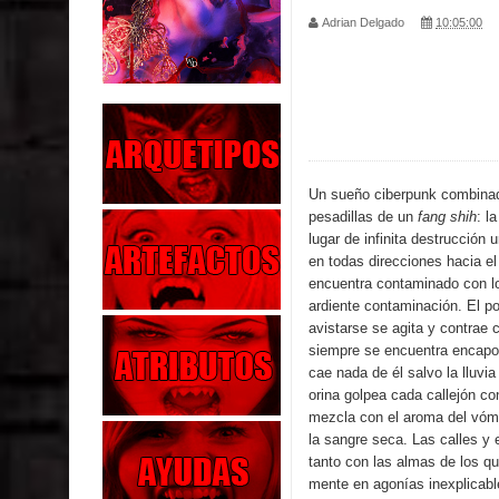
Adrian Delgado
10:05:00
Parte 04: Oídos Sordos
Parte 03: La Traición
Parte 02: Vuelve el Hijo Prodigo
Parte 01: El Comienzo
Un sueño ciberpunk combinad
pesadillas de un
fang shih
: l
Parte 01: El Enemigo Interior
lugar de infinita destrucción
en todas direcciones hacia el 
Exaltados y Muertos Vivientes
encuentra contaminado con lo
ardiente contaminación. El p
Los Muertos se Levantan (Relato)
avistarse se agita y contrae c
siempre se encuentra encapo
Los Monstruos más Buscados
cae nada de él salvo la lluvia
orina golpea cada callejón co
Parte 09: Los Muertos Cuentan Cuentos
mezcla con el aroma del vóm
la sangre seca. Las calles y e
tanto con las almas de los q
mente en agonías inexplicab