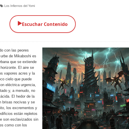
Los Infiernos del Yomi
▶️
Escuchar Contenido
o con las peores
a urbe de Mikaboshi es
 urbana que se extiende
horizonte. El aire se
s vapores acres y la
oco cielo que puede
on eléctrica urgencia,
tado y, a menudo, no
 ácida. El hedor de la
n brisas nocivas y se
ito, los excrementos y
dificios están repletos
ue son esclavizados sin
les como con los