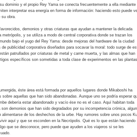
 su dominio y el propio Rey Yama se conecta frecuentemente a ella mediante
iten interpretar esa energía en forma de información: haciendo esto puede ve
e su obra.
 favorecidos, demonios y otras criaturas que ayudan a mantener la delicada
a metrópolis, y se utiliza a modo de central corporativa donde se trazan los
 mundo bajo el yugo del Rey Yama: desde mejoras del hardware de la ciudad
 de publicidad corporativa diseñados para socavar la moral: todo surge de es
s están patrullados por criaturas de metal y carne muerta, y las almas que han
astigos específicos son sometidas a toda clase de experimentos en las planta
mergida, éste área está formada por aquellos lugares donde Mikaboshi ha
s sobre aquellas que han sido abandonadas. Aunque uno se podría esperar q
rumbe debería estar abandonado y vacío ése no es el caso. Aquí habitan toda
ía son demonios que han sido degradados por su incompetencia crónica, algu
 alimentarse de los deshechos de la urbe. Hay rumores sobre unos pocos Ku
vivir aquí y que se esconden en la Necrópolis. Qué es lo que están haciendo
 algo que se desconoce, pero puede que ayuden a los viajeros si se les
cuado.