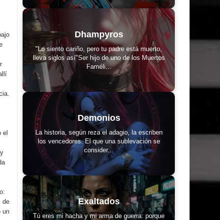
Dhampyros
bajo
e
"Lo siento cariño, pero tu padre está muerto,
lleva siglos así"Ser hijo de uno de los Muertos
r
Faméli...
llí
cia.
Demonios
La historia, según reza el adagio, la escriben
 el
los vencedores. El que una sublevación se
consider...
 y
da
o:
Exaltados
s de
o un
Tú eres mi hacha y mi arma de guerra: porque