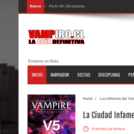
Nuevo
Parte 08: Ultratumba
Parte 07: Asuntos que Resolver
Parte 06: El Trato con los Muertos
Parte 05: Sitiados
Parte 04: Se Descubre el Pastel
Estamos en Beta
Parte 03: Una Piraña en el Bidé
INICIO
NARRADOR
SECTAS
DISCIPLINAS
PE
Parte 02: Los Muertos Gobiernan a los Vivos
Parte 01: Escondido a Plena Luz
Home
/
Los Infiernos del Yo
Parte 02: El Enemigo de mi Enemigo
La Ciudad Infam
Parte 06: Coletazos
V5
9 minutos de lectura
Parte 05: Los Horrores del Infierno