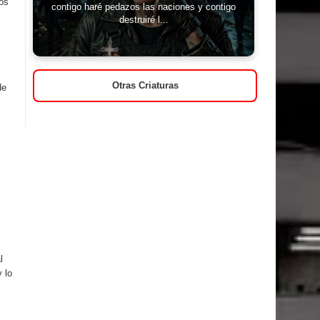
os
contigo haré pedazos las naciones y contigo
destruiré l...
Otras Criaturas
de
l
 lo