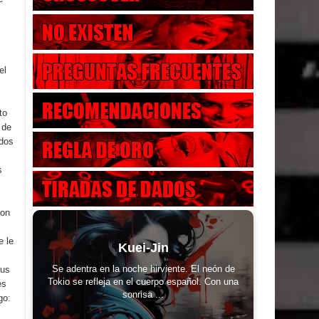
el
to
 de
ados
s
ron
e le
Kuei-Jin
Se adentra en la noche hirviente. El neón de
sus
Tokio se refleja en el cuerpo español. Con una
es
sonrisa ...
go: