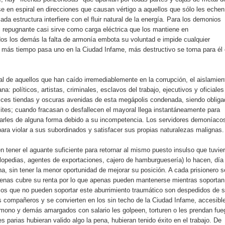
e en espiral en direcciones que causan vértigo a aquellos que sólo les echen
da estructura interfiere con el fluir natural de la energía. Para los demonios
hi repugnante casi sirve como carga eléctrica que los mantiene en
dos los demás la falta de armonía embota su voluntad e impide cualquier
 más tiempo pasa uno en la Ciudad Infame, más destructivo se torna para él 
inal de aquellos que han caído irremediablemente en la corrupción, el aislamien
na: políticos, artistas, criminales, esclavos del trabajo, ejecutivos y oficiales
ulces tiendas y oscuras avenidas de esta megápolis condenada, siendo oblig
mites; cuando fracasan o desfallecen el mayoral llega instantáneamente para
igarles de alguna forma debido a su incompetencia. Los servidores demoníaco
s para violar a sus subordinados y satisfacer sus propias naturalezas malignas.
 tener el aguante suficiente para retornar al mismo puesto insulso que tuvie
lopedias, agentes de exportaciones, cajero de hamburguesería) lo hacen, día
, sin tener la menor oportunidad de mejorar su posición. A cada prisionero s
penas cubre su renta por lo que apenas pueden mantenerse mientras soportan
ellos que no pueden soportar este aburrimiento traumático son despedidos de 
us compañeros y se convierten en los sin techo de la Ciudad Infame, accesibl
ono y demás amargados con salario les golpeen, torturen o les prendan fue
s parias hubieran valido algo la pena, hubieran tenido éxito en el trabajo. De