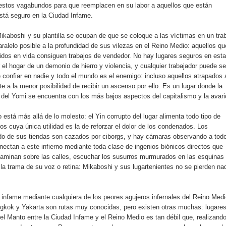
estos vagabundos para que reemplacen en su labor a aquellos que están
tá seguro en la Ciudad Infame.
ikaboshi y su plantilla se ocupan de que se coloque a las víctimas en un tra
alelo posible a la profundidad de sus vilezas en el Reino Medio: aquellos qu
idos en vida consiguen trabajos de vendedor. No hay lugares seguros en esta
el hogar de un demonio de hierro y violencia, y cualquier trabajador puede se
confiar en nadie y todo el mundo es el enemigo: incluso aquellos atrapados a
te a la menor posibilidad de recibir un ascenso por ello. Es un lugar donde la
 del Yomi se encuentra con los más bajos aspectos del capitalismo y la avari
 está más allá de lo molesto: el Yin corrupto del lugar alimenta todo tipo de
tos cuya única utilidad es la de reforzar el dolor de los condenados. Los
o de sus tiendas son cazados por ciborgs, y hay cámaras observando a todo
ectan a este infierno mediante toda clase de ingenios biónicos directos que
 caminan sobre las calles, escuchar los susurros murmurados en las esquinas
la trama de su voz o retina: Mikaboshi y sus lugartenientes no se pierden na
 infame mediante cualquiera de los peores agujeros infernales del Reino Medi
angkok y Yakarta son rutas muy conocidas, pero existen otras muchas: lugare
el Manto entre la Ciudad Infame y el Reino Medio es tan débil que, realizand