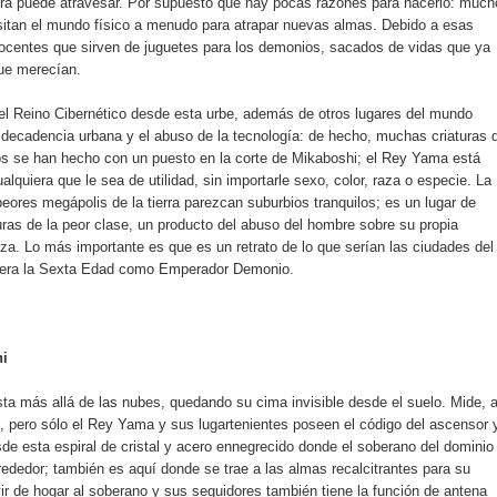
era puede atravesar. Por supuesto que hay pocas razones para hacerlo: much
visitan el mundo físico a menudo para atrapar nuevas almas. Debido a esas
ocentes que sirven de juguetes para los demonios, sacados de vidas que ya
ue merecían.
el Reino Cibernético desde esta urbe, además de otros lugares del mundo
a decadencia urbana y el abuso de la tecnología: de hecho, muchas criaturas 
dos se han hecho con un puesto en la corte de Mikaboshi; el Rey Yama está
lquiera que le sea de utilidad, sin importarle sexo, color, raza o especie. La
ores megápolis de la tierra parezcan suburbios tranquilos; es un lugar de
uras de la peor clase, un producto del abuso del hombre sobre su propia
eza. Lo más importante es que es un retrato de lo que serían las ciudades del
giera la Sexta Edad como Emperador Demonio.
hi
asta más allá de las nubes, quedando su cima invisible desde el suelo. Mide, a
, pero sólo el Rey Yama y sus lugartenientes poseen el código del ascensor y
e esta espiral de cristal y acero ennegrecido donde el soberano del dominio
rededor; también es aquí donde se trae a las almas recalcitrantes para su
r de hogar al soberano y sus seguidores también tiene la función de antena