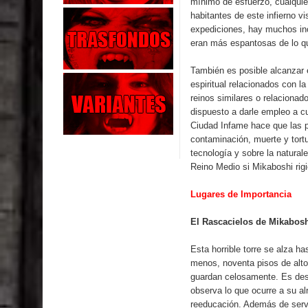
mínimo de esfuerzo, cualqui
habitantes de este infierno 
expediciones, hay muchos in
eran más espantosas de lo q
También es posible alcanzar 
espiritual relacionados con l
reinos similares o relaciona
dispuesto a darle empleo a cua
Ciudad Infame hace que las pe
contaminación, muerte y tort
tecnología y sobre la natural
Reino Medio si Mikaboshi ri
Lugares de Importancia
El Rascacielos de Mikabos
Esta horrible torre se alza h
menos, noventa pisos de alto
guardan celosamente. Es desd
observa lo que ocurre a su al
reeducación. Además de servi