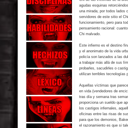
agudas esquinas retorciéndos
una mirada; por todos lados ca
servidores de este sitio el C
funcionamiento, pero para to
pensamiento racional: cuanto
Chi malvado.
Este infierno es el destino f
y el anonimato de la vida urba
policía son lanzados a las d
a trabajar más allá de sus lí
probarles, sacudirles o cast
utilizan terribles tecnología
Aquellas víctimas que parecen
en vida (vendedores de encic
tras día y semana tras semana
proporciona un sueldo que a
los castigos infernales, aqu
oficinas entre las risas de s
para que los demonios, Bakem
el razonamiento es que si tale