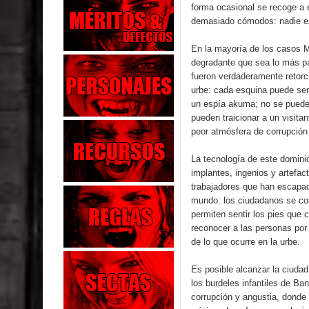
forma ocasional se recoge a 
demasiado cómodos: nadie es
En la mayoría de los casos M
degradante que sea lo más par
fueron verdaderamente retorc
urbe: cada esquina puede ser 
un espía akuma; no se puede 
pueden traicionar a un visitan
peor atmósfera de corrupción
La tecnología de este dominio
implantes, ingenios y artefac
trabajadores que han escapad
mundo: los ciudadanos se con
permiten sentir los pies que
reconocer a las personas por 
de lo que ocurre en la urbe.
Es posible alcanzar la ciudad
los burdeles infantiles de B
corrupción y angustia, donde 