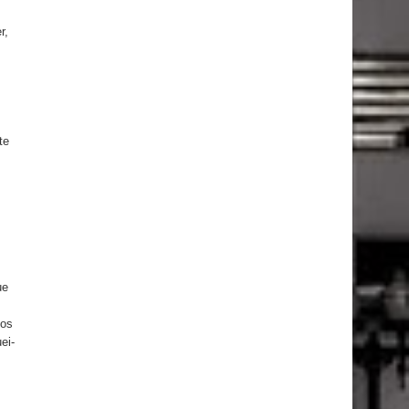
r,
te
s
ue
nos
ei-