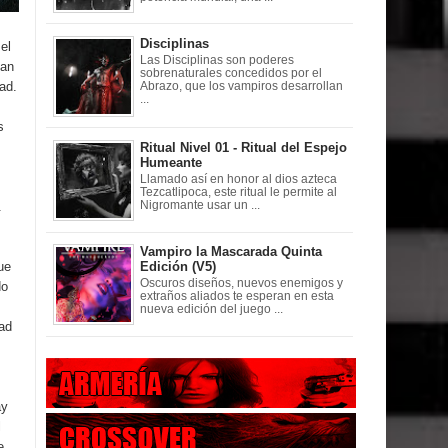
Disciplinas
el
Las Disciplinas son poderes
zan
sobrenaturales concedidos por el
ad.
Abrazo, que los vampiros desarrollan
...
s
Ritual Nivel 01 - Ritual del Espejo
Humeante
Llamado así en honor al dios azteca
Tezcatlipoca, este ritual le permite al
.
Nigromante usar un ...
Vampiro la Mascarada Quinta
ue
Edición (V5)
Oscuros diseños, nuevos enemigos y
do
extraños aliados te esperan en esta
nueva edición del juego ...
ad
ay
l
e