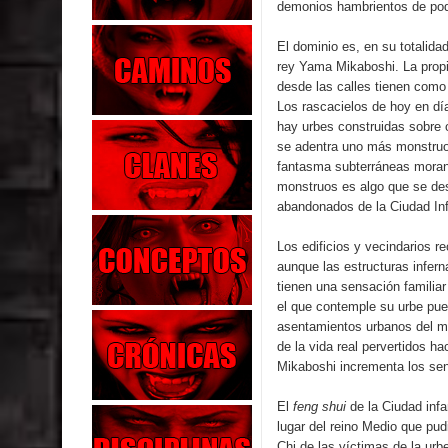
demonios hambrientos de pod
El dominio es, en su totalidad
rey Yama Mikaboshi. La propia
desde las calles tienen como
Los rascacielos de hoy en día
hay urbes construidas sobre 
se adentra uno más monstruo
fantasma subterráneas moran 
monstruos es algo que se de
abandonados de la Ciudad Inf
Los edificios y vecindarios 
aunque las estructuras infer
tienen una sensación familia
el que contemple su urbe pue
asentamientos urbanos del m
de la vida real pervertidos ha
Mikaboshi incrementa los sent
El
feng shui
de la Ciudad infa
lugar del reino Medio que pudi
Chi de las víctimas de la ur