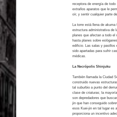
receptora de energía de todo
extraños aparatos que le perm
oír, y sentir cualquier parte d
La torre está llena de akuma
estructura administrativa de l
planes que afectan a todo el
hasta planes sobre eslóganes
edificio. Las salas y pasillo
sido apartadas para sufrir c
médicas.
La Necrópolis Shinjuku
También llamada la Ciudad Su
construido nuevas estructura
tal suburbio a punto del der
clase de criaturas; la mayor
son depredadores que buscan
jin que han conseguido sobre
esos Kuei-jin en tal lugar es
proporciona un incentivo ade