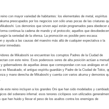
reino con mayor variedad de habitantes: los elementales de metal, espíritus
 akuma preocupados por los negocios son sólo unas pocas de las criaturas q
 Mikaboshi. Los demonios que sirven aquí están programados para obedecer 
 forma continua la cadena de mando y el protocolo; aquellos que desobedece
según la seriedad de la ofensa. La promoción es posible pero escasa:
 y ayuda a las causas del maestro más allá de cualquier expectativa o la
erior inmediato.
idores de Mikaboshi se encuentran los corruptos Padres de la Ciudad de
ectan con este reino. Esos poderosos seres de alta posición actúan a menu
 y gobernadores de aquellas áreas que correspondan con sus análogas en el
 es Masakado, el antiguo espíritu guardián y Padre de la Ciudad de Tokio, q
anza y mano derecha de Mikaboshi y cuenta con varios akuma y demonios q
.
 de este reino incluyen a los grandes Oni que han sido modelados y cambiad
icos del soberano infernal: esos tenores ciclópeos son utilizados generalmen
que han huido y llevar el peso de los asaltos contra los enemigos de