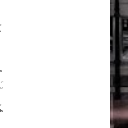
ue
a
n
do
ue
ue
os
te