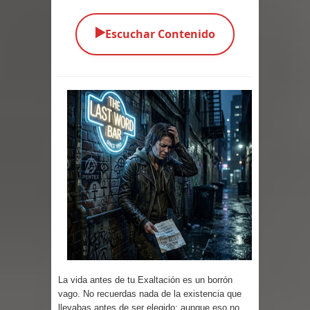
Parte 05: Los Horrores del Infierno
▶️
Escuchar Contenido
Parte 04: Oídos Sordos
Parte 03: La Traición
Parte 02: Vuelve el Hijo Prodigo
Parte 01: El Comienzo
Parte 01: El Enemigo Interior
Exaltados y Muertos Vivientes
Los Muertos se Levantan (Relato)
Los Monstruos más Buscados
La vida antes de tu Exaltación es un borrón
Parte 09: Los Muertos Cuentan
vago. No recuerdas nada de la existencia que
llevabas antes de ser elegido; aunque eso no