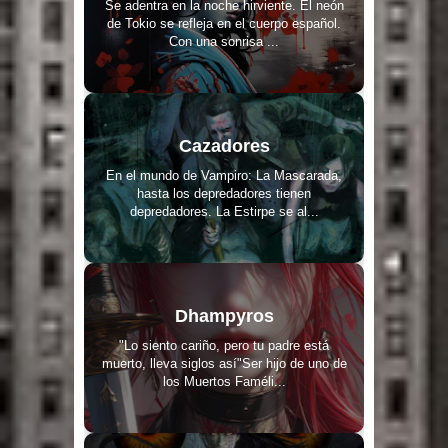
Se adentra en la noche hirviente. El neón
de Tokio se refleja en el cuerpo español.
Con una sonrisa ...
Cazadores
En el mundo de Vampiro: La Mascarada,
hasta los depredadores tienen
depredadores. La Estirpe se al...
Dhampyros
"Lo siento cariño, pero tu padre está
muerto, lleva siglos así"Ser hijo de uno de
los Muertos Faméli...