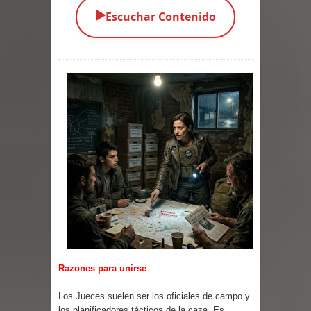
▶️
Escuchar Contenido
Parte 03: Una Piraña en el Bidé
Parte 02: Los Muertos Gobiernan a
los Vivos
Parte 01: Escondido a Plena Luz
Parte 02: El Enemigo de mi Enemigo
Parte 06: Coletazos
Parte 05: Los Horrores del Infierno
Parte 04: Oídos Sordos
Parte 03: La Traición
Razones para unirse
Parte 02: Vuelve el Hijo Prodigo
Los Jueces suelen ser los oficiales de campo y
los planificadores tácticos de la caza. Es