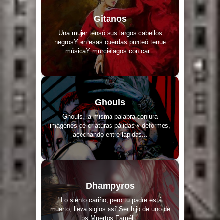
Gitanos
Una mujer tensó sus largos cabellos
negrosY en esas cuerdas punteó tenue
músicaY murciélagos con car...
Ghouls
Ghouls, la misma palabra conjura
imágenes de criaturas pálidas y deformes,
acechando entre lápidas...
Dhampyros
"Lo siento cariño, pero tu padre está
muerto, lleva siglos así"Ser hijo de uno de
los Muertos Faméli...