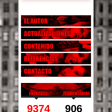
9374
906