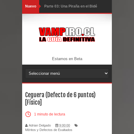
Nuevo
Parte 03: Una Piraña en el Bidé
Parte 02: Los Muertos Gobiernan a
los Vivos
Parte 01: Escondido a Plena Luz
Parte 02: El Enemigo de mi Enemigo
Estamos en Beta
Parte 06: Coletazos
Parte 05: Los Horrores del Infierno
Parte 04: Oídos Sordos
Ceguera (Defecto de 6 puntos)
[Físico]
Parte 03: La Traición
Parte 02: Vuelve el Hijo Prodigo
1 minuto de lectura
Adrian Delgado
9:00:00
Parte 01: El Comienzo
Méritos y Defectos de Exaltados