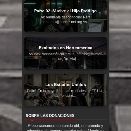
Parte 02: Vuelve el Hijo Prodigo
De: remitente desconocido Para:
hunterlist@hunter-net.org As...
Exaltados en Norteamérica
Asunto: NorteaméricaPara: hunter.list@hunter-
net.orgDe: Viaj...
Los Estados Unidos
PolicíaEn la mayoría de las ciudades de EE.UU.,
la Policía e...
SOBRE LAS DONACIONES
Proporcionamos contenido útil, entretenido y
educativo de manera gratuita sobre Mundo de