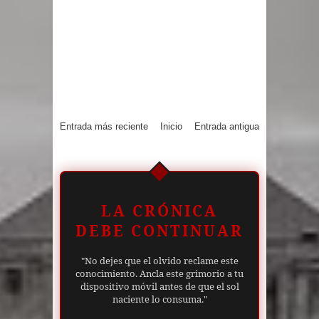
Entrada más reciente
Inicio
Entrada antigua
LA CRÓNICA
DEBE CONTINUAR
"No dejes que el olvido reclame este
conocimiento. Ancla este grimorio a tu
dispositivo móvil antes de que el sol
naciente lo consuma."