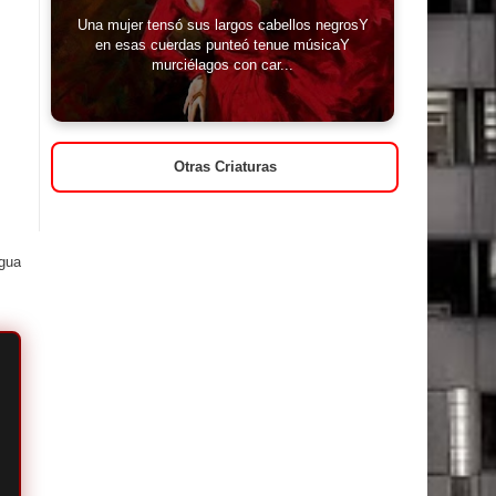
Una mujer tensó sus largos cabellos negrosY
en esas cuerdas punteó tenue músicaY
murciélagos con car...
Otras Criaturas
igua