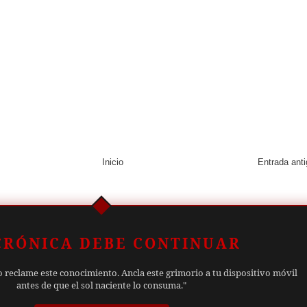
Inicio
Entrada ant
CRÓNICA DEBE CONTINUAR
o reclame este conocimiento. Ancla este grimorio a tu dispositivo móvil
antes de que el sol naciente lo consuma."