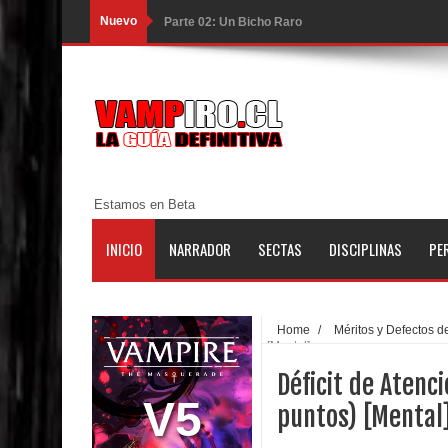
Nuevo
Parte 02: Un Bicho Raro
Parte 01: Una Misión de Locos
Parte 03: Forastero en Tierra Muerta
Parte 10: El Secreto
Parte 09: Los Muertos Cuentan Cuentos
Estamos en Beta
Parte 08: Ultratumba
INICIO
NARRADOR
SECTAS
DISCIPLINAS
PE
Parte 07: Asuntos que Resolver
Parte 06: El Trato con los Muertos
Home
/
Méritos y Defectos d
[Mental]
Parte 05: Sitiados
Déficit de Atenc
Parte 04: Se Descubre el Pastel
V5
puntos) [Mental
Parte 03: Una Piraña en el Bidé