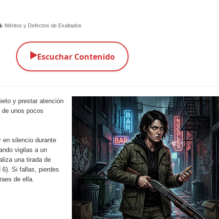
Méritos y Defectos de Exaltados
▶️
Escuchar Contenido
eto y prestar atención
s de unos pocos
 en silencio durante
ndo vigilas a un
liza una tirada de
6). Si fallas, pierdes
traes de ella.