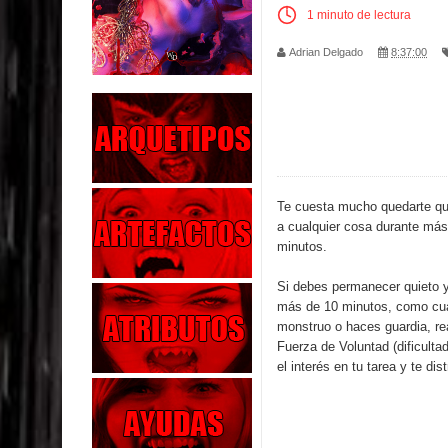
1 minuto de lectura
Parte 02: Los Muertos Gobiernan a los Vivos
Adrian Delgado
8:37:00
Parte 01: Escondido a Plena Luz
Parte 02: El Enemigo de mi Enemigo
Parte 06: Coletazos
Parte 05: Los Horrores del Infierno
Te cuesta mucho quedarte qui
a cualquier cosa durante má
Parte 04: Oídos Sordos
minutos.
Si debes permanecer quieto y
Parte 03: La Traición
más de 10 minutos, como cua
monstruo o haces guardia, rea
Parte 02: Vuelve el Hijo Prodigo
Fuerza de Voluntad (dificultad 
el interés en tu tarea y te dis
Parte 03: Reflexiones