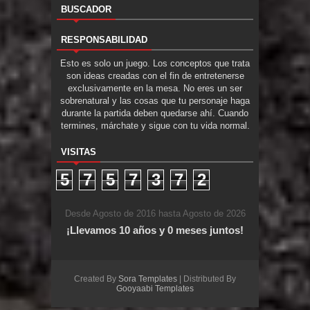
BUSCADOR
RESPONSABILIDAD
Esto es solo un juego. Los conceptos que trata
son ideas creadas con el fin de entretenerse
exclusivamente en la mesa. No eres un ser
sobrenatural y las cosas que tu personaje haga
durante la partida deben quedarse ahí. Cuando
termines, márchate y sigue con tu vida normal.
VISITAS
5
7
5
7
3
7
2
Desde Agosto de 2016 hasta Agosto de 2026
¡Llevamos 10 años y 0 meses juntos!
Created By
Sora Templates
| Distributed By
Gooyaabi Templates