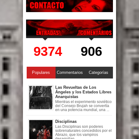
9374
906
Populares
Commentarios
Categorías
Las Revueltas de Los
Ángeles y los Estados Libres
Anarquistas
Mientras el experimento soviético
del Consejo Brujah se convertía
en una potencia mundial, una ...
Disciplinas
Las Disciplinas son poderes
sobrenaturales concedidos por el
Abrazo, que los vampiros
desarrollan ...