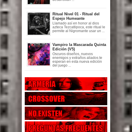
Ritual Nivel 01 - Ritual del
Espejo Humeante
Llamado así en honor al dios
azteca Tezcatlipoca, este ritual le
permite al Nigromante usar un ...
Vampiro la Mascarada Quinta
Edición (V5)
Oscuros diseños, nuevos
enemigos y extraños aliados te
esperan en esta nueva edición
del juego ...