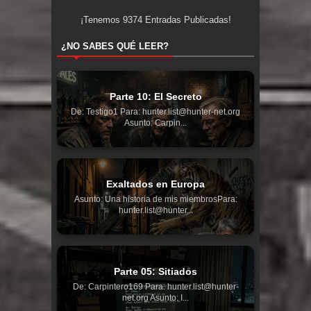
¡Tenemos
9374
Entradas Publicadas!
¿NO SABES QUÉ LEER?
Parte 10: El Secreto
De: Testigo1 Para: hunter.list@hunter-net.org
Asunto: Carpin...
Exaltados en Europa
Asunto: Una historia de mis miembrosPara:
hunter.list@hunter...
Parte 05: Sitiados
De: Carpintero169 Para: hunter.list@hunter-
net.org Asunto: I...