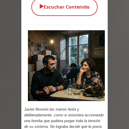
▶️
Escuchar Contenido
Parte 03: Una Piraña en el Bidé
Parte 02: Los Muertos Gobiernan a
los Vivos
Parte 01: Escondido a Plena Luz
Parte 02: El Enemigo de mi Enemigo
Parte 06: Coletazos
Parte 05: Los Horrores del Infierno
Parte 04: Oídos Sordos
Parte 03: La Traición
Javier flexionó las manos lenta y
deliberadamente, como si estuviera accionando
Parte 02: Vuelve el Hijo Prodigo
una bomba que pudiera purgar toda la tensión
de su sistema. No lograba decidir qué le ponía