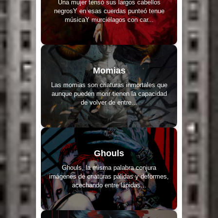
Una mujer tensó sus largos cabellos
negrosY en esas cuerdas punteó tenue
músicaY murciélagos con car...
Momias
Las momias son criaturas inmortales que
aunque pueden morir tienen la capacidad
de volver de entre...
Ghouls
Ghouls, la misma palabra conjura
imágenes de criaturas pálidas y deformes,
acechando entre lápidas...