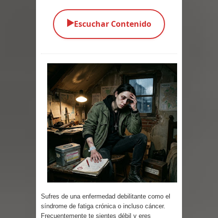
Parte 05: Los Horrores del Infierno
▶️
Escuchar Contenido
Parte 04: Oídos Sordos
Parte 03: La Traición
Parte 02: Vuelve el Hijo Prodigo
Parte 01: El Comienzo
Parte 01: El Enemigo Interior
Exaltados y Muertos Vivientes
Los Muertos se Levantan (Relato)
Los Monstruos más Buscados
Sufres de una enfermedad debilitante como el
Parte 09: Los Muertos Cuentan
síndrome de fatiga crónica o incluso cáncer.
Frecuentemente te sientes débil y eres