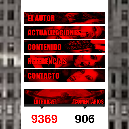
9369
906