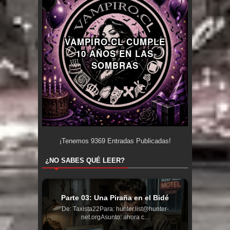
VAMPIRO.CL CUMPLE
10 AÑOS EN LAS
SOMBRAS
¡Tenemos
9369
Entradas Publicadas!
¿NO SABES QUÉ LEER?
Parte 03: Una Piraña en el Bidé
De: Taxista22Para: hunter.list@hunter-
net.orgAsunto: ahora c...