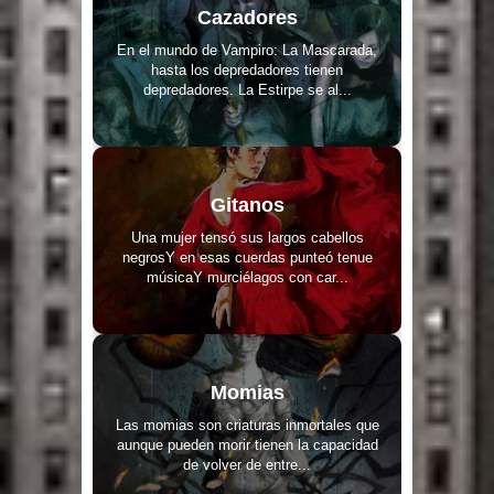
Cazadores
En el mundo de Vampiro: La Mascarada,
hasta los depredadores tienen
depredadores. La Estirpe se al...
Gitanos
Una mujer tensó sus largos cabellos
negrosY en esas cuerdas punteó tenue
músicaY murciélagos con car...
Momias
Las momias son criaturas inmortales que
aunque pueden morir tienen la capacidad
de volver de entre...