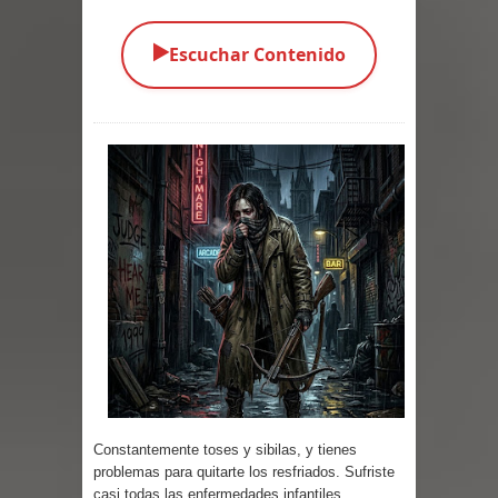
Parte 05: Los Horrores del Infierno
▶️
Escuchar Contenido
Parte 04: Oídos Sordos
Parte 03: La Traición
Parte 02: Vuelve el Hijo Prodigo
Parte 01: El Comienzo
Parte 01: El Enemigo Interior
Exaltados y Muertos Vivientes
Los Muertos se Levantan (Relato)
Los Monstruos más Buscados
Constantemente toses y sibilas, y tienes
Parte 09: Los Muertos Cuentan
problemas para quitarte los resfriados. Sufriste
casi todas las enfermedades infantiles