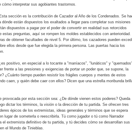
 cómo interpretar sus agobiantes trastornos.
Esta sección es la contribución de Cazador al Año de los Condenados. Se ha
ta dónde están dispuestos los exaltados a llegar para completar sus misiones
án dispuestos a pagar por el poder de convertir en realidad sus retorcidos
e estas preguntas, aquí se rompen los moldes establecidos con anterioridad.
as de obtener facultades de nivel 5. Por último, los cazadores pueden exced
bre ellos desde que fue elegida la primera persona. Las puertas hacia los
en.
 ¿es positivo, en especial a lo tocante a "maníacos", "lunáticos" y "quemados
 frente a las presiones y exigencias de portar un poder que, se supone, la
? ¿Cuánto tiempo pueden resistir los frágiles cuerpos y mentes de estos
o caen, y quién debe caer con ellos? Dicen que una estrella moribunda brill
nte provocada por esta sección sea: ¿De dónde vienen estos poderes? Queda
o dictar los términos, la visión o la dirección de tu partida. Se ofrecen tres
oderes épicos de los extremistas, ideas generales y términos que se espera
en lugar de someterla o reescribirla. Tú como jugador o tú como Narrador
a el extremista definitivo de tu partida, y tú decides cómo se desarrollan sus
 en el Mundo de Tinieblas.