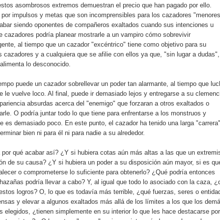
estos asombrosos extremos demuestran el precio que han pagado por ello.
 por impulsos y metas que son incomprensibles para los cazadores "menores
abar siendo oponentes de compañeros exaltados cuando sus intenciones u
e cazadores podría planear mostrarle a un vampiro cómo sobrevivir
gente, al tiempo que un cazador "excéntrico" tiene como objetivo para su
os cazadores y a cualquiera que se afilie con ellos ya que, "sin lugar a dudas",
 alimenta lo desconocido.
empo puede un cazador sobrellevar un poder tan alarmante, al tiempo que luc
e le vuelve loco. Al final, puede ir demasiado lejos y entregarse a su clemenc
pariencia absurdas acerca del "enemigo" que forzaran a otros exaltados o
arle. O podría juntar todo lo que tiene para enfrentarse a los monstruos y
e es demasiado poco. En este punto, el cazador ha tenido una larga "carrera
rminar bien ni para él ni para nadie a su alrededor.
a por qué acabar así? ¿Y si hubiera cotas aún más altas a las que un extremi
ión de su causa? ¿Y si hubiera un poder a su disposición aún mayor, si es qu
evalecer o comprometerse lo suficiente para obtenerlo? ¿Qué podría entonces
azañas podría llevar a cabo? Y, al igual que todo lo asociado con la caza, ¿
estos logros? O, lo que es todavía más terrible, ¿qué fuerzas, seres o entida
ensas y elevar a algunos exaltados más allá de los límites a los que los dem
 elegidos, ¿tienen simplemente en su interior lo que les hace destacarse por