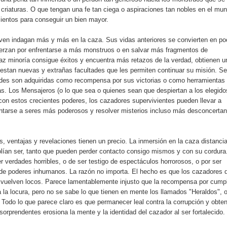
r criaturas. O que tengan una fe tan ciega o aspiraciones tan nobles en el mu
mientos para conseguir un bien mayor.
ven indagan más y más en la caza. Sus vidas anteriores se convierten en po
erzan por enfrentarse a más monstruos o en salvar más fragmentos de
az minoría consigue éxitos y encuentra más retazos de la verdad, obtienen u
estan nuevas y extrañas facultades que les permiten continuar su misión. Se
des son adquiridas como recompensa por sus victorias o como herramientas
as. Los Mensajeros (o lo que sea o quienes sean que despiertan a los elegido
con estos crecientes poderes, los cazadores supervivientes pueden llevar a
ntarse a seres más poderosos y resolver misterios incluso más desconcertan
, ventajas y revelaciones tienen un precio. La inmersión en la caza distanci
solían ser, tanto que pueden perder contacto consigo mismos y con su cordura
 verdades horribles, o de ser testigo de espectáculos horrorosos, o por ser
de poderes inhumanos. La razón no importa. El hecho es que los cazadores 
 vuelven locos. Parece lamentablemente injusto que la recompensa por cumpl
a locura, pero no se sabe lo que tienen en mente los llamados "Heraldos", 
 Todo lo que parece claro es que permanecer leal contra la corrupción y obte
rprendentes erosiona la mente y la identidad del cazador al ser fortalecido.