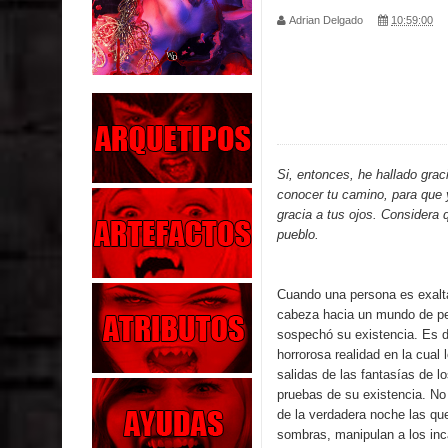
Adrian Delgado
10:59:00
Parte 02: Los Muertos Gobiernan a los Vivos
Parte 01: Escondido a Plena Luz
Parte 02: El Enemigo de mi Enemigo
Parte 06: Coletazos
Si, entonces, he hallado grac
conocer tu camino, para que 
Parte 05: Los Horrores del Infierno
gracia a tus ojos. Considera 
pueblo.
Parte 04: Oídos Sordos
Parte 03: La Traición
Cuando una persona es exalta
cabeza hacia un mundo de pe
Parte 02: Vuelve el Hijo Prodigo
sospechó su existencia. Es 
horrorosa realidad en la cual
Parte 03: Reflexiones
salidas de las fantasías de l
pruebas de su existencia. No 
de la verdadera noche las qu
sombras, manipulan a los inc