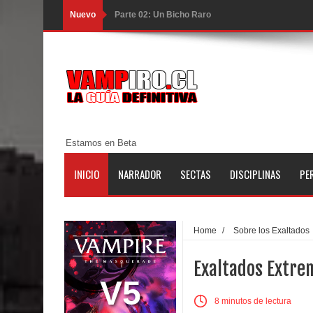
Nuevo
Parte 02: Un Bicho Raro
Parte 01: Una Misión de Locos
Parte 03: Forastero en Tierra Muerta
Parte 10: El Secreto
Parte 09: Los Muertos Cuentan Cuentos
Estamos en Beta
Parte 08: Ultratumba
INICIO
NARRADOR
SECTAS
DISCIPLINAS
PE
Parte 07: Asuntos que Resolver
Parte 06: El Trato con los Muertos
Home
/
Sobre los Exaltados
Parte 05: Sitiados
Exaltados Extre
Parte 04: Se Descubre el Pastel
V5
8 minutos de lectura
Parte 03: Una Piraña en el Bidé