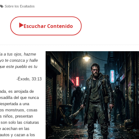
Sobre los Exaltados
▶️
Escuchar Contenido
ia a tus ojos, hazme
yo te conozca y halle
que este pueblo es tu
-Éxodo, 33:13
da, es arrojada de
sadilla del que nunca
despertada a una
 los monstruos, cosas
os niños, presentan
son solo las criaturas
e acechan en las
autos y cazan a los