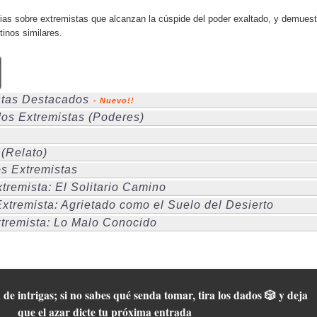
ias sobre extremistas que alcanzan la cúspide del poder exaltado, y demuest
tinos similares.
stas Destacados
- Nuevo!!
os Extremistas (Poderes)
(Relato)
s Extremistas
xtremista: El Solitario Camino
xtremista: Agrietado como el Suelo del Desierto
xtremista: Lo Malo Conocido
 de intrigas; si no sabes qué senda tomar, tira los dados 🎲 y deja
que el azar dicte tu próxima entrada