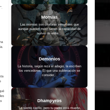
".
Momias
Las momias son criaturas inmortales que
aunque pueden morir tienen la capacidad de
volver de entre...
ha
ia.
Demonios
"
La historia, según reza el adagio, la escriben
los vencedores. El que una sublevación se
consider...
sta
e
qué
des
Dhampyros
ás
"Lo siento cariño, pero tu padre está muerto,