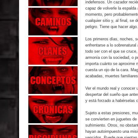
indefensos. Un cazador recién
capaz de volverle la espalda 
momento, pero probablemente
cualquier sitio y, al final, s
peligro. Tiene que hacer algo.
Los primeros días, noches, 
enfrentarse a lo sobrenatural
todo ser con el que se cruce, 
armonía con la sociedad, o p
importa cuánto se aproxime n
cuesta un ojo de la cara. Ma
acabadas, muertes familiares
Ver el mundo real y conocer 
despertar del sueño que ante
y está forzado a habérselas 
Sujeto a estas presiones, mu
se convierten en juguetes de
sufrimiento. Otros, no obsta
hayan autoimpuesto una misió
vencidos. Puede que sientan