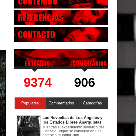
9374
906
Populares
Commentarios
Categorías
Las Revueltas de Los Ángeles y
los Estados Libres Anarquistas
Mientras el experimento soviético del
Consejo Brujah se convertía en una
potencia mundial, una ...