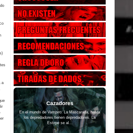
ndo
co
n
s)
tes
a a
.
que
Cazadores
ir
En el mundo de Vampiro: La Mascarada, hasta
o
los depredadores tienen depredadores. La
ner
Estirpe se al...