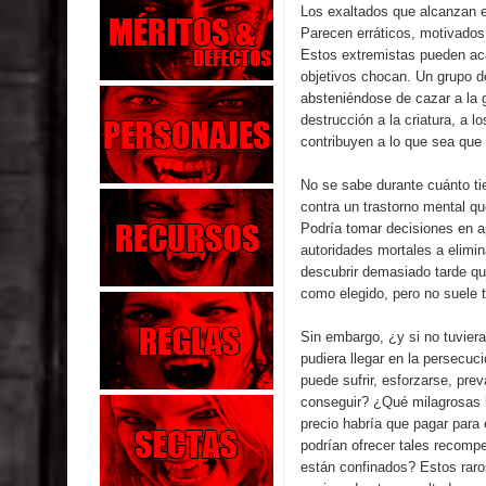
Los exaltados que alcanzan 
Parecen erráticos, motivados
Estos extremistas pueden ac
objetivos chocan. Un grupo d
absteniéndose de cazar a la 
destrucción a la criatura, a l
contribuyen a lo que sea que
No se sabe durante cuánto ti
contra un trastorno mental qu
Podría tomar decisiones en a
autoridades mortales a elimin
descubrir demasiado tarde qu
como elegido, pero no suele te
Sin embargo, ¿y si no tuvier
pudiera llegar en la persecuc
puede sufrir, esforzarse, pr
conseguir? ¿Qué milagrosas h
precio habría que pagar para 
podrían ofrecer tales recomp
están confinados? Estos raros