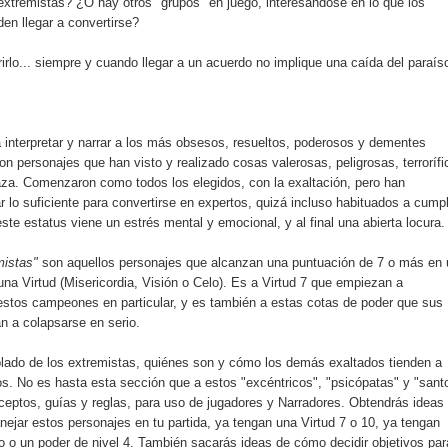
extremistas? ¿O hay otros "grupos" en juego, interesándose en lo que los
en llegar a convertirse?
rlo... siempre y cuando llegar a un acuerdo no implique una caída del paraís
 interpretar y narrar a los más obsesos, resueltos, poderosos y dementes
on personajes que han visto y realizado cosas valerosas, peligrosas, terrorífi
aza. Comenzaron como todos los elegidos, con la exaltación, pero han
r lo suficiente para convertirse en expertos, quizá incluso habituados a cumpl
ste estatus viene un estrés mental y emocional, y al final una abierta locura.
mistas"
son aquellos personajes que alcanzan una puntuación de 7 o más en
una Virtud (Misericordia, Visión o Celo). Es a Virtud 7 que empiezan a
 estos campeones en particular, y es también a estas cotas de poder que sus
n a colapsarse en serio.
lado de los extremistas, quiénes son y cómo los demás exaltados tienden a
os. No es hasta esta sección que a estos "excéntricos", "psicópatas" y "sant
nceptos, guías y reglas, para uso de jugadores y Narradores. Obtendrás ideas
ejar estos personajes en tu partida, ya tengan una Virtud 7 o 10, ya tengan
jo o un poder de nivel 4. También sacarás ideas de cómo decidir objetivos par