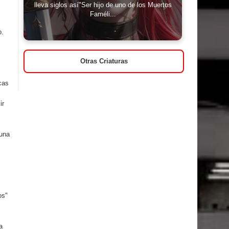
lleva siglos así"Ser hijo de uno de los Muertos
Faméli...
o.
Otras Criaturas
cas
ir
 una
os"
a