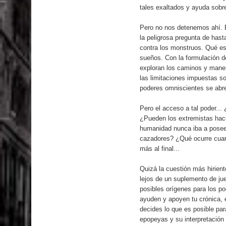
tales exaltados y ayuda sobre
Pero no nos detenemos ahí. 
la peligrosa pregunta de has
contra los monstruos. Qué est
sueños. Con la formulación d
exploran los caminos y maner
las limitaciones impuestas so
poderes omniscientes se abr
Pero el acceso a tal poder...
¿Pueden los extremistas hacer
humanidad nunca iba a poseer
cazadores? ¿Qué ocurre cuand
más al final...
Quizá la cuestión más hirie
lejos de un suplemento de jueg
posibles orígenes para los p
ayuden y apoyen tu crónica, 
decides lo que es posible par
epopeyas y su interpretación