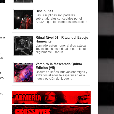
Disciplinas
Las Disciplinas son poderes
sobrenaturales concedidos por el
Abrazo, que los vampiros desarrollan
...
ir a
Ritual Nivel 01 - Ritual del Espejo
Humeante
Llamado así en honor al dios azteca
Tezcatlipoca, este ritual le permite al
a
Nigromante usar un ...
ras
Vampiro la Mascarada Quinta
Edición (V5)
Oscuros diseños, nuevos enemigos y
r
extraños aliados te esperan en esta
to,
nueva edición del juego ...
s,