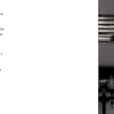
ce
 Se
er
"?
a