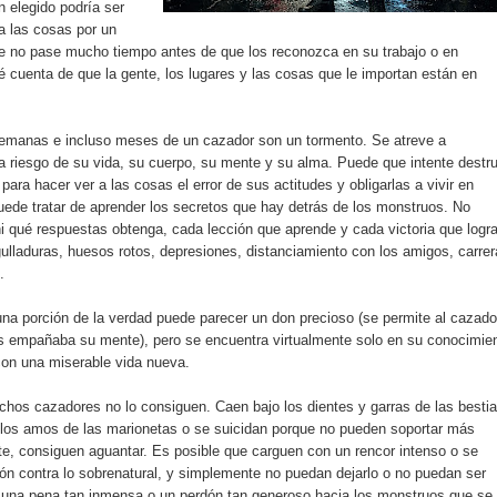
 elegido podría ser
a las cosas por un
 no pase mucho tiempo antes de que los reconozca en su trabajo o en
e dé cuenta de que la gente, los lugares y las cosas que le importan están en
semanas e incluso meses de un cazador son un tormento. Se atreve a
 a riesgo de su vida, su cuerpo, su mente y su alma. Puede que intente destru
para hacer ver a las cosas el error de sus actitudes y obligarlas a vivir en
uede tratar de aprender los secretos que hay detrás de los monstruos. No
i qué respuestas obtenga, cada lección que aprende y cada victoria que logr
gulladuras, huesos rotos, depresiones, distanciamiento con los amigos, carre
.
una porción de la verdad puede parecer un don precioso (se permite al cazado
s empañaba su mente), pero se encuentra virtualmente solo en su conocimien
con una miserable vida nueva.
chos cazadores no lo consiguen. Caen bajo los dientes y garras de las bestia
 los amos de las marionetas o se suicidan porque no pueden soportar más
nte, consiguen aguantar. Es posible que carguen con un rencor intenso o se
n contra lo sobrenatural, y simplemente no puedan dejarlo o no puedan ser
 una pena tan inmensa o un perdón tan generoso hacia los monstruos que se