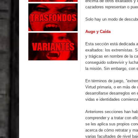
encima de otros exaltados y 
cazadores representan o pued
Solo hay un modo de descubri
Auge y Caída
Esta sección está dedicada a
exaltados: los extremistas. S
y trágicas en nombre de la c
conseguido sobrevivir y lucha
la misión. Sin embargo, con e
En términos de juego,
"extre
Virtud primaria, o en más de 
desarrollarse desarreglos en
vidas e identidades comienza
Anteriores secciones han hab
comprender y a tratar con ell
se les aplica sus propios co
acerca de cómo retratar y man
varias facultades de nivel ba