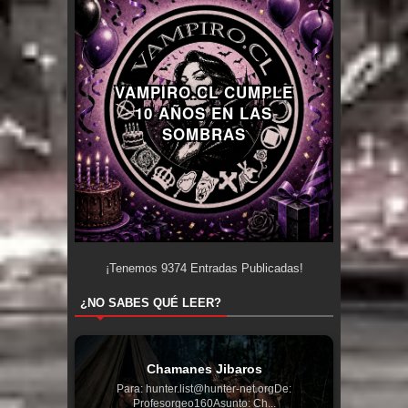
VAMPIRO.CL CUMPLE
10 AÑOS EN LAS
SOMBRAS
¡Tenemos
9374
Entradas Publicadas!
¿NO SABES QUÉ LEER?
Chamanes Jibaros
Para: hunter.list@hunter-net.orgDe:
Profesorgeo160Asunto: Ch...