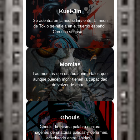
Kuei-Jin
Se adentra en la noche hirviente. El neón
de Tokio se refleja en el cuerpo español.
Con una sonrisa ...
Momias
Las momias son criaturas inmortales que
aunque pueden morir tienen la capacidad
de volver de entre...
Ghouls
Ghouls, la misma palabra conjura
imágenes de criaturas pálidas y deformes,
acechando entre lápidas...