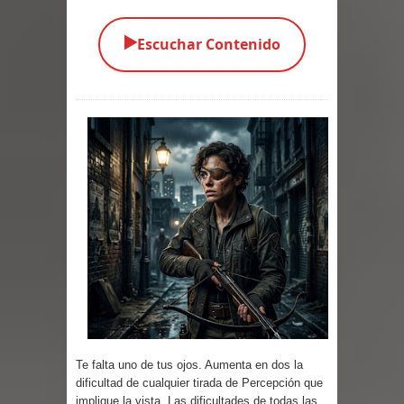
Parte 03: Una Piraña en el Bidé
▶️
Escuchar Contenido
Parte 02: Los Muertos Gobiernan a
los Vivos
Parte 01: Escondido a Plena Luz
Parte 02: El Enemigo de mi Enemigo
Parte 06: Coletazos
Parte 05: Los Horrores del Infierno
Parte 04: Oídos Sordos
Parte 03: La Traición
Te falta uno de tus ojos. Aumenta en dos la
Parte 02: Vuelve el Hijo Prodigo
dificultad de cualquier tirada de Percepción que
implique la vista. Las dificultades de todas las