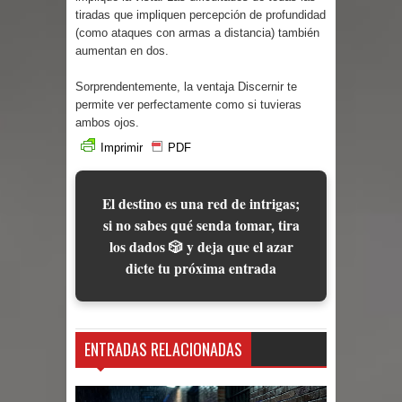
Parte 03: Reflexiones
tiradas que impliquen percepción de profundidad
(como ataques con armas a distancia) también
aumentan en dos.
Sorprendentemente, la ventaja Discernir te
permite ver perfectamente como si tuvieras
ambos ojos.
Imprimir
PDF
El destino es una red de intrigas;
si no sabes qué senda tomar, tira
los dados 🎲 y deja que el azar
dicte tu próxima entrada
ENTRADAS RELACIONADAS