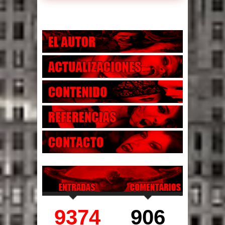
9374
906