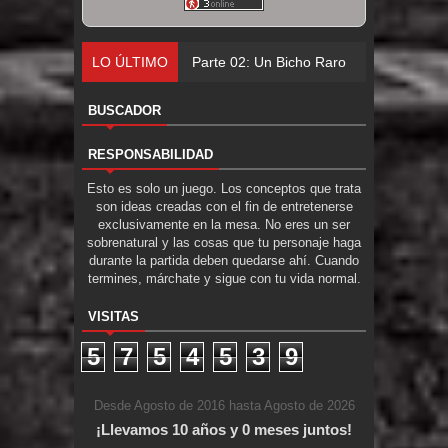
LO ÚLTIMO
Parte 02: Un Bicho Raro
BUSCADOR
RESPONSABILIDAD
Esto es solo un juego. Los conceptos que trata
son ideas creadas con el fin de entretenerse
exclusivamente en la mesa. No eres un ser
sobrenatural y las cosas que tu personaje haga
durante la partida deben quedarse ahí. Cuando
termines, márchate y sigue con tu vida normal.
VISITAS
5
7
5
4
5
3
9
Desde Agosto de 2016 hasta Agosto de 2026
¡Llevamos 10 años y 0 meses juntos!