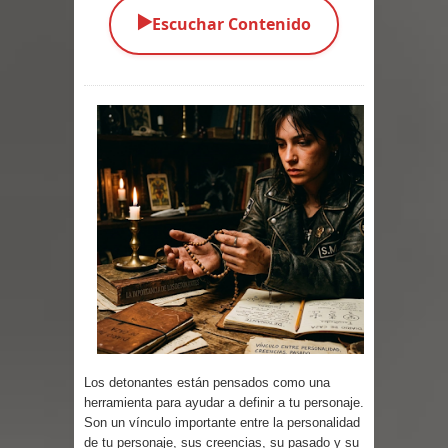
▶️
Escuchar Contenido
Parte 03: Una Piraña en el Bidé
Parte 02: Los Muertos Gobiernan a
los Vivos
Parte 01: Escondido a Plena Luz
Parte 02: El Enemigo de mi Enemigo
Parte 06: Coletazos
Parte 05: Los Horrores del Infierno
Parte 04: Oídos Sordos
Parte 03: La Traición
Los detonantes están pensados como una
herramienta para ayudar a definir a tu personaje.
Parte 02: Vuelve el Hijo Prodigo
Son un vínculo importante entre la personalidad
de tu personaje, sus creencias, su pasado y su