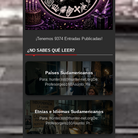
¡Tenemos
9374
Entradas Publicadas!
¿NO SABES QUÉ LEER?
Países Sudamericanos
Para: hunter.list@hunter-net.orgDe:
Profesorgeo160Asunto: Re...
Etnias e Idiomas Sudamericanos
Para: hunter.list@hunter-net.orgDe:
Profesorgeo160Asunto: Pr...