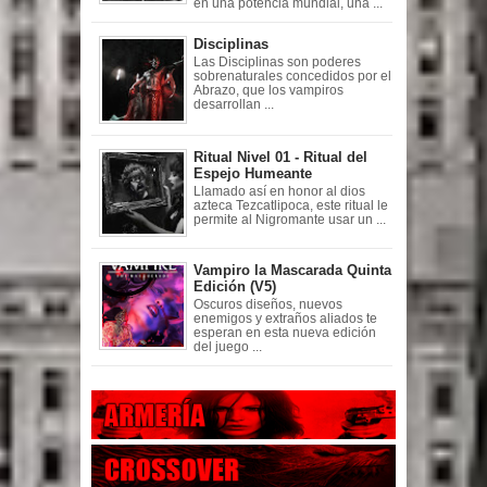
en una potencia mundial, una ...
Disciplinas
Las Disciplinas son poderes
sobrenaturales concedidos por el
Abrazo, que los vampiros
desarrollan ...
Ritual Nivel 01 - Ritual del
Espejo Humeante
Llamado así en honor al dios
azteca Tezcatlipoca, este ritual le
permite al Nigromante usar un ...
Vampiro la Mascarada Quinta
Edición (V5)
Oscuros diseños, nuevos
enemigos y extraños aliados te
esperan en esta nueva edición
del juego ...