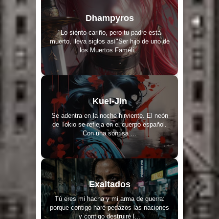
Dhampyros
"Lo siento cariño, pero tu padre está
muerto, lleva siglos así"Ser hijo de uno de
los Muertos Faméli...
Kuei-Jin
Se adentra en la noche hirviente. El neón
de Tokio se refleja en el cuerpo español.
Con una sonrisa ...
Exaltados
Tú eres mi hacha y mi arma de guerra:
porque contigo haré pedazos las naciones
y contigo destruiré l...