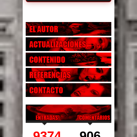
9374
906