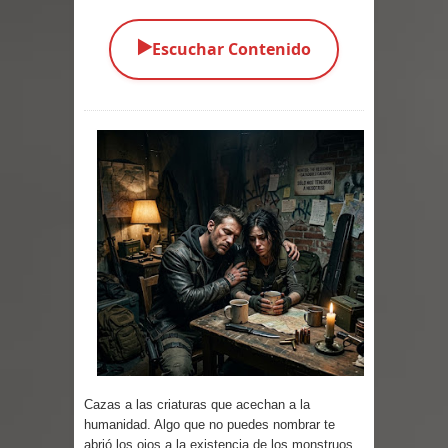
Parte 02: Los Muertos Gobiernan a
▶️
Escuchar Contenido
los Vivos
Parte 01: Escondido a Plena Luz
Parte 02: El Enemigo de mi Enemigo
Parte 06: Coletazos
Parte 05: Los Horrores del Infierno
Parte 04: Oídos Sordos
Parte 03: La Traición
Parte 02: Vuelve el Hijo Prodigo
Cazas a las criaturas que acechan a la
Parte 03: Reflexiones
humanidad. Algo que no puedes nombrar te
abrió los ojos a la existencia de los monstruos,