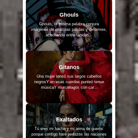
Ghouls
Ghouls, la misma palabra conjura
imágenes de criaturas pálidas y deformes,
acechando entre lápidas...
Gitanos
Una mujer tensó sus largos cabellos
negrosY en esas cuerdas punteó tenue
músicaY murciélagos con car...
Exaltados
Tú eres mi hacha y mi arma de guerra:
porque contigo haré pedazos las naciones