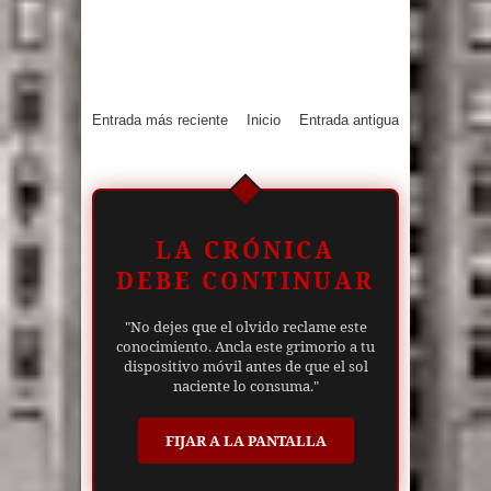
Entrada más reciente
Inicio
Entrada antigua
LA CRÓNICA
DEBE CONTINUAR
"No dejes que el olvido reclame este
conocimiento. Ancla este grimorio a tu
dispositivo móvil antes de que el sol
naciente lo consuma."
FIJAR A LA PANTALLA