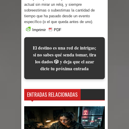
Parte 08: Ultratumba
actual sin mirar un reloj, y siempre
sobreestimas o subestimas la cantidad de
tiempo que ha pasado desde un evento
específico (o el que queda antes de uno).
Imprimir
PDF
El destino es una red de intrigas;
si no sabes qué senda tomar, tira
los dados 🎲 y deja que el azar
dicte tu próxima entrada
ENTRADAS RELACIONADAS