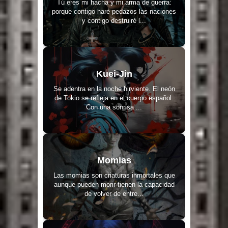
Tú eres mi hacha y mi arma de guerra:
porque contigo haré pedazos las naciones
y contigo destruiré l...
Kuei-Jin
Se adentra en la noche hirviente. El neón
de Tokio se refleja en el cuerpo español.
Con una sonrisa ...
Momias
Las momias son criaturas inmortales que
aunque pueden morir tienen la capacidad
de volver de entre...