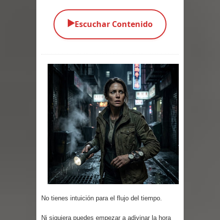
Parte 04: Oídos Sordos
▶️
Escuchar Contenido
Parte 03: La Traición
Parte 02: Vuelve el Hijo Prodigo
Parte 01: El Comienzo
Parte 01: El Enemigo Interior
Exaltados y Muertos Vivientes
Los Muertos se Levantan (Relato)
Los Monstruos más Buscados
Parte 09: Los Muertos Cuentan
No tienes intuición para el flujo del tiempo.
Cuentos
Ni siquiera puedes empezar a adivinar la hora