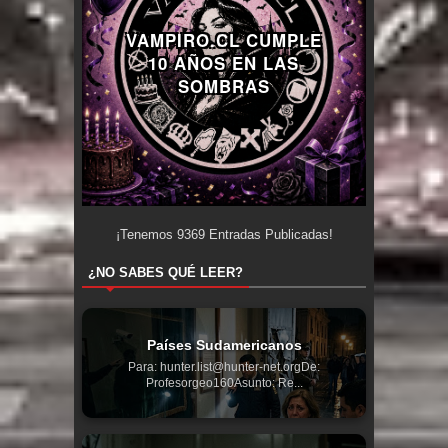
VAMPIRO.CL CUMPLE
10 AÑOS EN LAS
SOMBRAS
¡Tenemos
9369
Entradas Publicadas!
¿NO SABES QUÉ LEER?
Países Sudamericanos
Para: hunter.list@hunter-net.orgDe:
Profesorgeo160Asunto: Re...