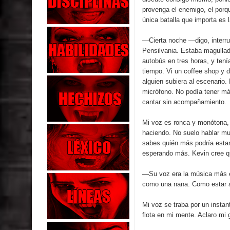
provenga el enemigo, el porq
única batalla que importa es
—Cierta noche —digo, interr
Pensilvania. Estaba magullad
autobús en tres horas, y ten
tiempo. Vi un coffee shop y 
alguien subiera al escenario.
micrófono. No podía tener má
cantar sin acompañamiento.
Mi voz es ronca y monótona, 
haciendo. No suelo hablar m
sabes quién más podría esta
esperando más. Kevin cree que
—Su voz era la música más ex
como una nana. Como estar a 
Mi voz se traba por un insta
flota en mi mente. Aclaro mi 