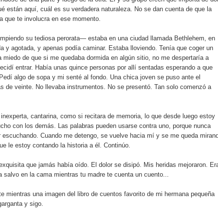
ué están aquí, cuál es su verdadera naturaleza. No se dan cuenta de que la
 la que te involucra en ese momento.
umpiendo su tediosa perorata— estaba en una ciudad llamada Bethlehem, en
a y agotada, y apenas podía caminar. Estaba lloviendo. Tenía que coger un
ía miedo de que si me quedaba dormida en algún sitio, no me despertaría a
decidí entrar. Había unas quince personas por allí sentadas esperando a que
 Pedí algo de sopa y mi senté al fondo. Una chica joven se puso ante el
s de veinte. No llevaba instrumentos. No se presentó. Tan solo comenzó a
inexperta, cantarina, como si recitara de memoria, lo que desde luego estoy
ucho con los demás. Las palabras pueden usarse contra uno, porque nunca
r escuchando. Cuando me detengo, se vuelve hacia mí y se me queda miran
 le estoy contando la historia a él. Continúo.
quisita que jamás había oído. El dolor se disipó. Mis heridas mejoraron. Er
salvo en la cama mientras tu madre te cuenta un cuento...
nte mientras una imagen del libro de cuentos favorito de mi hermana pequeña
garganta y sigo.