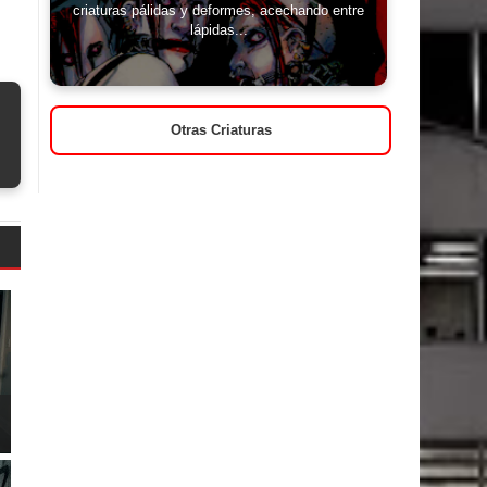
criaturas pálidas y deformes, acechando entre
lápidas...
Otras Criaturas