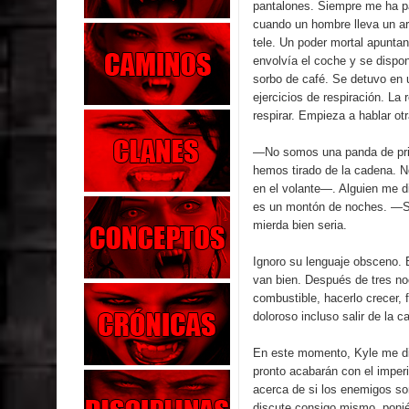
pantalones. Siempre me ha p
cuando un hombre lleva un a
tele. Un poder mortal apuntan
envolvía el coche y se dispo
sorbo de café. Se detuvo en
ejercicios de respiración. La 
respirar. Empieza a hablar ot
—No somos una panda de prin
hemos tirado de la cadena. 
en el volante—. Alguien me d
es un montón de noches. —S
mierda bien seria.
Ignoro su lenguaje obsceno. 
van bien. Después de tres no
combustible, hacerlo crecer, 
doloroso incluso salir de la 
En este momento, Kyle me di
pronto acabarán con el imper
acerca de si los enemigos so
discute consigo mismo, ponié