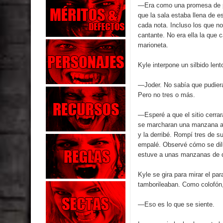
—Era como una promesa de pa
que la sala estaba llena de e
cada nota. Incluso los que no
cantante. No era ella la que 
marioneta.
Kyle interpone un silbido lent
—Joder. No sabía que pudiera
Pero no tres o más.
—Esperé a que el sitio cerrar
se marcharan una manzana ant
y la derribé. Rompí tres de su
empalé. Observé cómo se diluí
estuve a unas manzanas de di
Kyle se gira para mirar el pa
tamborileaban. Como colofón
—Eso es lo que se siente.