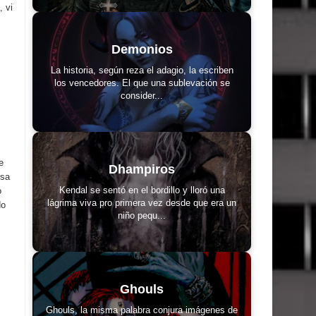
 vi
Demonios
La historia, según reza el adagio, la escriben
los vencedores. El que una sublevación se
consider...
e
Dhampiros
isa
Kendal se sentó en el bordillo y lloró una
o
lágrima viva pro primera vez desde que era un
do
niño pequ...
Ghouls
Ghouls, la misma palabra conjura imágenes de