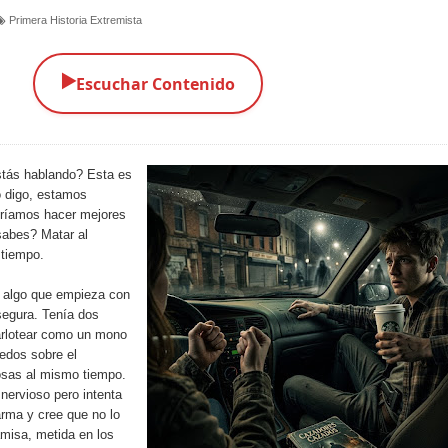
Primera Historia Extremista
▶️
Escuchar Contenido
tás hablando? Esta es
o digo, estamos
ríamos hacer mejores
sabes? Matar al
 tiempo.
 algo que empieza con
segura. Tenía dos
arlotear como un mono
dedos sobre el
sas al mismo tiempo.
nervioso pero intenta
arma y cree que no lo
amisa, metida en los