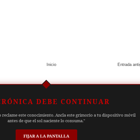
Inicio
Entrada ant
CRÓNICA DEBE CONTINUAR
o reclame este conocimiento. Ancla este grimorio a tu dispositivo móvil
antes de que el sol naciente lo consuma."
FIJAR A LA PANTALLA