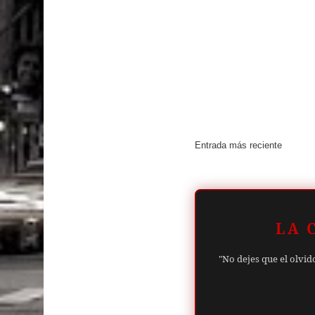
Entrada más reciente
LA 
"No dejes que el olvid