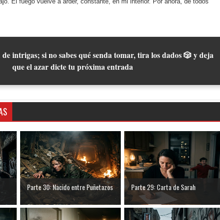
o. El fuego vuelve a arder, constante, en mi interior. Por ahora, de todos
 de intrigas; si no sabes qué senda tomar, tira los dados 🎲 y deja
que el azar dicte tu próxima entrada
AS
Parte 30: Nacido entre Puñetazos
Parte 29: Carta de Sarah