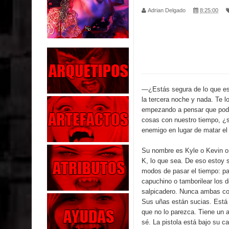
Adrian Delgado
8:25:00
Parte 02: Los Muertos Gobiernan a los Vivos
Parte 01: Escondido a Plena Luz
Parte 02: El Enemigo de mi Enemigo
Parte 06: Coletazos
—¿Estás segura de lo que es
la tercera noche y nada. Te l
Parte 05: Los Horrores del Infierno
empezando a pensar que pod
cosas con nuestro tiempo, ¿
Parte 04: Oídos Sordos
enemigo en lugar de matar el
Parte 03: La Traición
Su nombre es Kyle o Kevin o
K, lo que sea. De eso estoy 
Parte 02: Vuelve el Hijo Prodigo
modos de pasar el tiempo: p
capuchino o tamborilear los 
Parte 03: Reflexiones
salpicadero. Nunca ambas co
Sus uñas están sucias. Está 
que no lo parezca. Tiene un 
sé. La pistola está bajo su c