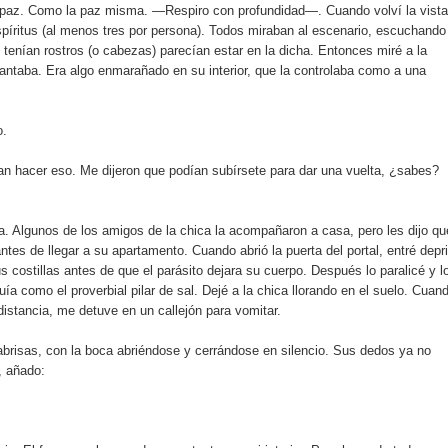
z. Como la paz misma. —Respiro con profundidad—. Cuando volví la vista,
spíritus (al menos tres por persona). Todos miraban al escenario, escuchando
 tenían rostros (o cabezas) parecían estar en la dicha. Entonces miré a la
cantaba. Era algo enmarañado en su interior, que la controlaba como a una
o.
n hacer eso. Me dijeron que podían subírsete para dar una vuelta, ¿sabes?
a. Algunos de los amigos de la chica la acompañaron a casa, pero les dijo qu
es de llegar a su apartamento. Cuando abrió la puerta del portal, entré depr
s costillas antes de que el parásito dejara su cuerpo. Después lo paralicé y l
a como el proverbial pilar de sal. Dejé a la chica llorando en el suelo. Cuan
stancia, me detuve en un callejón para vomitar.
rabrisas, con la boca abriéndose y cerrándose en silencio. Sus dedos ya no
, añado: