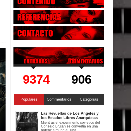
9374
906
Populares
Commentarios
Categorías
Las Revueltas de Los Ángeles y
los Estados Libres Anarquistas
Mientras el experimento soviético del
Consejo Brujah se convertía en una
potencia mundial, una ...