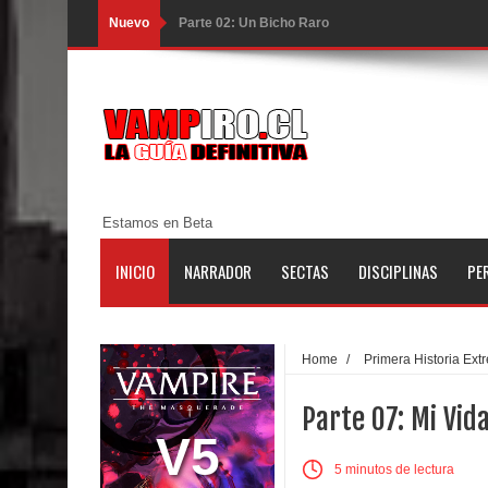
Nuevo
Parte 02: Un Bicho Raro
Parte 01: Una Misión de Locos
Parte 03: Forastero en Tierra Muerta
Parte 10: El Secreto
Parte 09: Los Muertos Cuentan Cuentos
Estamos en Beta
Parte 08: Ultratumba
INICIO
NARRADOR
SECTAS
DISCIPLINAS
PE
Parte 07: Asuntos que Resolver
Parte 06: El Trato con los Muertos
Home
/
Primera Historia Ext
Parte 05: Sitiados
Parte 07: Mi Vid
Parte 04: Se Descubre el Pastel
V5
5 minutos de lectura
Parte 03: Una Piraña en el Bidé