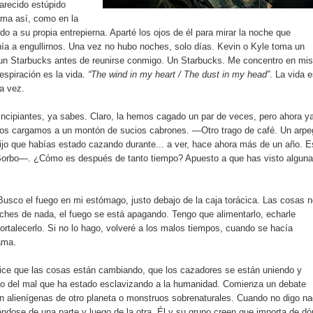
arecido estúpido
rma así, como en la
do a su propia entrepierna. Aparté los ojos de él para mirar la noche que
nía a engullirnos. Una vez no hubo noches, solo días. Kevin o Kyle toma un
 un Starbucks antes de reunirse conmigo. Un Starbucks. Me concentro en mis
respiración es la vida.
“The wind in my heart / The dust in my head”
. La vida 
ra vez.
cipiantes, ya sabes. Claro, la hemos cagado un par de veces, pero ahora y
Nos cargamos a un montón de sucios cabrones. —Otro trago de café. Un arpe
ijo que habías estado cazando durante... a ver, hace ahora más de un año. E
orbo—. ¿Cómo es después de tanto tiempo? Apuesto a que has visto alguna
Busco el fuego en mi estómago, justo debajo de la caja torácica. Las cosas 
ches de nada, el fuego se está apagando. Tengo que alimentarlo, echarle
fortalecerlo. Si no lo hago, volveré a los malos tiempos, cuando se hacía
cama.
ce que las cosas están cambiando, que los cazadores se están uniendo y
io del mal que ha estado esclavizando a la humanidad. Comienza un debate
n alienígenas de otro planeta o monstruos sobrenaturales. Cuando no digo na
ndose de una parte y luego de la otra. Él y su grupo creen que importa de d