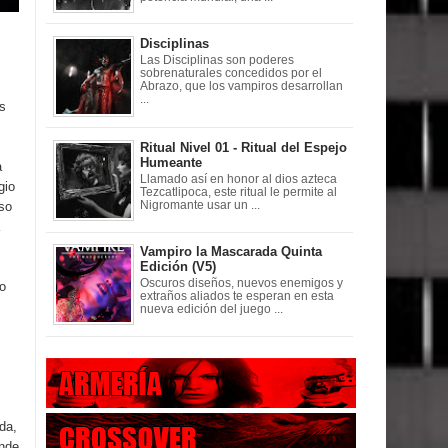
Disciplinas
Las Disciplinas son poderes
sobrenaturales concedidos por el
Abrazo, que los vampiros desarrollan
...
es
Ritual Nivel 01 - Ritual del Espejo
Humeante
a
Llamado así en honor al dios azteca
gio
Tezcatlipoca, este ritual le permite al
so
Nigromante usar un ...
Vampiro la Mascarada Quinta
Edición (V5)
Oscuros diseños, nuevos enemigos y
no
extraños aliados te esperan en esta
nueva edición del juego ...
da,
ónde