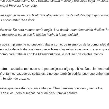
en lo que había hecho. Otro cazador estaba muerto y era culpa suya. ¡Maldita
mbre! Pero era lo correcto.
en algún lugar detrás de él: "¡Te atraparemos, bastardo! ¡No hay lugar donde
 encontrarte! ¡Asesino!"
aba solo. De esta manera sería mejor. Los demás eran demasiado débiles. L
s monstruos por lo que le habían hecho a la humanidad.
 que simplemente no pueden trabajar con otros miembros de la comunidad d
ngador de la historia anterior, se adhieren tan estrictamente a un credo que 
e como para trabajar con los Misericordiosos, o incluso con Zelotes menos
 otros exaltados rechazan a tu personaje por algo que hizo. No solo tiene to
frentan los cazadores solitarios, sino que también podría tener que enfrentar
 intención de cazarlo.
 saber que no está loco, sin embargo. Otros también conocen y ven a los
 con ellos, pero al menos no duda de su propia cordura.