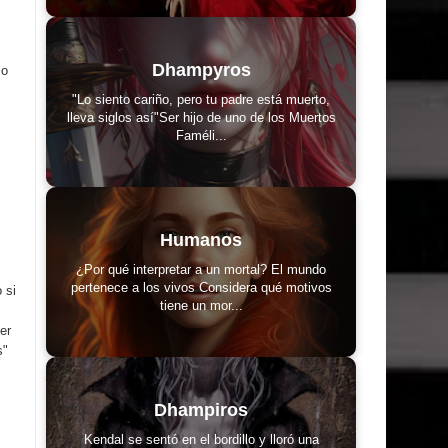
Dhampyros
co
"Lo siento cariño, pero tu padre está muerto,
lleva siglos así"Ser hijo de uno de los Muertos
Faméli...
Humanos
¿Por qué interpretar a un mortal? El mundo
pertenece a los vivos Considera qué motivos
 si
tiene un mor...
er
s"
Dhampiros
Kendal se sentó en el bordillo y lloró una