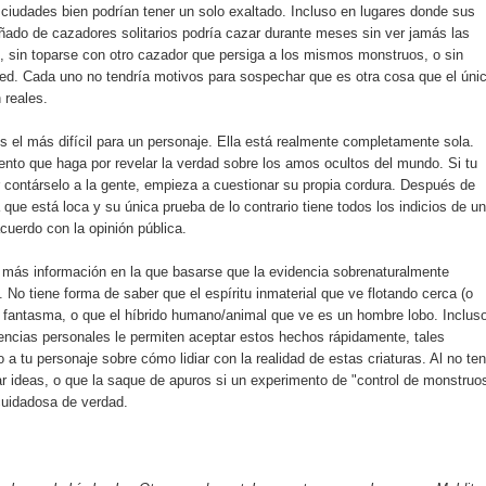
ciudades bien podrían tener un solo exaltado. Incluso en lugares donde sus
do de cazadores solitarios podría cazar durante meses sin ver jamás las
sin toparse con otro cazador que persiga a los mismos monstruos, o sin
 red. Cada uno no tendría motivos para sospechar que es otra cosa que el úni
 reales.
s el más difícil para un personaje. Ella está realmente completamente sola.
ento que haga por revelar la verdad sobre los amos ocultos del mundo. Si tu
r contárselo a la gente, empieza a cuestionar su propia cordura. Después de
 que está loca y su única prueba de lo contrario tiene todos los indicios de un
 acuerdo con la opinión pública.
más información en la que basarse que la evidencia sobrenaturalmente
 No tiene forma de saber que el espíritu inmaterial que ve flotando cerca (o
n fantasma, o que el híbrido humano/animal que ve es un hombre lobo. Incluso
eencias personales le permiten aceptar estos hechos rápidamente, tales
 a tu personaje sobre cómo lidiar con la realidad de estas criaturas. Al no ten
ar ideas, o que la saque de apuros si un experimento de "control de monstruo
cuidadosa de verdad.