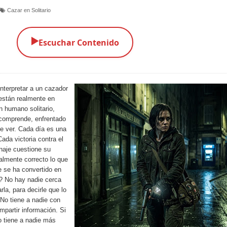
Cazar en Solitario
▶️
Escuchar Contenido
nterpretar a un cazador
 están realmente en
n humano solitario,
comprende, enfrentado
e ver. Cada día es una
Cada victoria contra el
naje cuestione su
lmente correcto lo que
 se ha convertido en
? No hay nadie cerca
rla, para decirle que lo
 No tiene a nadie con
mpartir información. Si
o tiene a nadie más