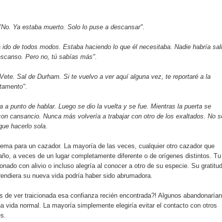
 "No. Ya estaba muerto. Solo lo puse a descansar".
ía ido de todos modos. Estaba haciendo lo que él necesitaba. Nadie habría sal
descanso. Pero no, tú sabías más".
ete. Sal de Durham. Si te vuelvo a ver aquí alguna vez, te reportaré a la
rtamento".
a a punto de hablar. Luego se dio la vuelta y se fue. Mientras la puerta se
 con cansancio. Nunca más volvería a trabajar con otro de los exaltados. No s
que hacerlo sola.
lema para un cazador. La mayoría de las veces, cualquier otro cazador que
ño, a veces de un lugar completamente diferente o de orígenes distintos. Tu
nado con alivio o incluso alegría al conocer a otro de su especie. Su gratitu
rendiera su nueva vida podría haber sido abrumadora.
s de ver traicionada esa confianza recién encontrada?! Algunos abandonarían
na vida normal. La mayoría simplemente elegiría evitar el contacto con otros
es.