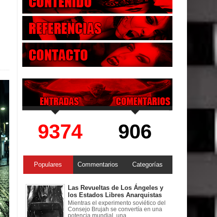
9374
906
Populares
Commentarios
Categorías
Las Revueltas de Los Ángeles y
los Estados Libres Anarquistas
Mientras el experimento soviético del
Consejo Brujah se convertía en una
potencia mundial, una ...