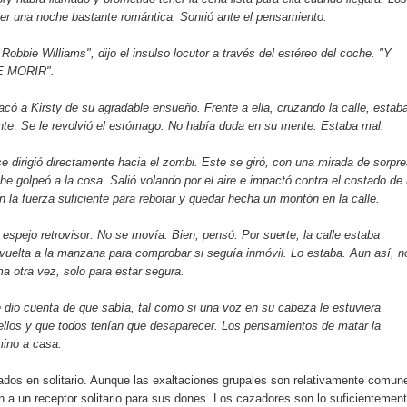
ser una noche bastante romántica. Sonrió ante el pensamiento.
 Robbie Williams", dijo el insulso locutor a través del estéreo del coche. "Y
E MORIR".
có a Kirsty de su agradable ensueño. Frente a ella, cruzando la calle, estaba
te. Se le revolvió el estómago. No había duda en su mente. Estaba mal.
se dirigió directamente hacia el zombi. Este se giró, con una mirada de sorpr
he golpeó a la cosa. Salió volando por el aire e impactó contra el costado de
on la fuerza suficiente para rebotar y quedar hecha un montón en la calle.
l espejo retrovisor. No se movía. Bien, pensó. Por suerte, la calle estaba
 vuelta a la manzana para comprobar si seguía inmóvil. Lo estaba. Aun así, n
a otra vez, solo para estar segura.
 dio cuenta de que sabía, tal como si una voz en su cabeza le estuviera
llos y que todos tenían que desaparecer. Los pensamientos de matar la
mino a casa.
dos en solitario. Aunque las exaltaciones grupales son relativamente comun
n a un receptor solitario para sus dones. Los cazadores son lo suficientemen