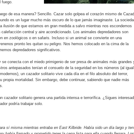
l fuego.
juego de esa manera? Sencillo. Cazar solo golpea el corazón mismo de Cazad
l mundo es un lugar mucho más oscuro de lo que jamás imaginaste. La socieda
la ilusión de que estamos en gran medida a salvo mientras nos escondemos
 calefacción central y aire acondicionado. Los animales depredadores son
n en zoológicos o en safaris. Incluso si un animal se convierte en una
nenos pronto les quitan su peligro. Nos hemos colocado en la cima de la
enemos depredadores significativos.
y se conecta con el miedo primigenio de ser presa de animales más grandes 
tros antepasados tenían el consuelo de la seguridad en los números (al igual
odernos), un cazador solitario vive cada día en el filo absoluto del terror,
su propia mortalidad. Sin embargo, debe continuar, sabiendo que nadie más
s.
un cazador solitario genera una partida intensa e terrorífica. ¿Sigues interesa
dor podría trabajar solo.
ra sí misma mientras entraba en East Kilbride. Había sido un día largo y ten
ry había llamado y prometido tener la cena lista para ella cuando llegara. Los