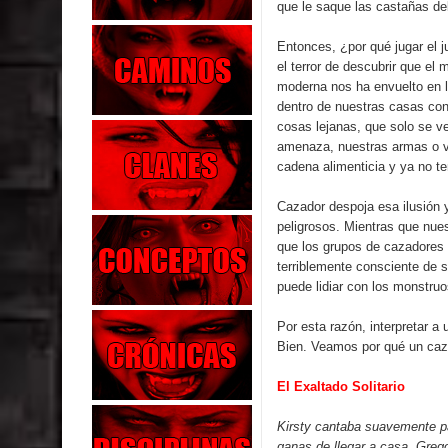
que le saque las castañas de
Entonces, ¿por qué jugar el 
el terror de descubrir que e
moderna nos ha envuelto en 
dentro de nuestras casas con
cosas lejanas, que solo se ve
amenaza, nuestras armas o ve
cadena alimenticia y ya no t
Cazador despoja esa ilusión 
peligrosos. Mientras que nues
que los grupos de cazadores m
terriblemente consciente de 
puede lidiar con los monstruo
Por esta razón, interpretar a 
Bien. Veamos por qué un caza
El Exaltado Solitario
Kirsty cantaba suavemente pa
ganas de llegar a casa. Grego