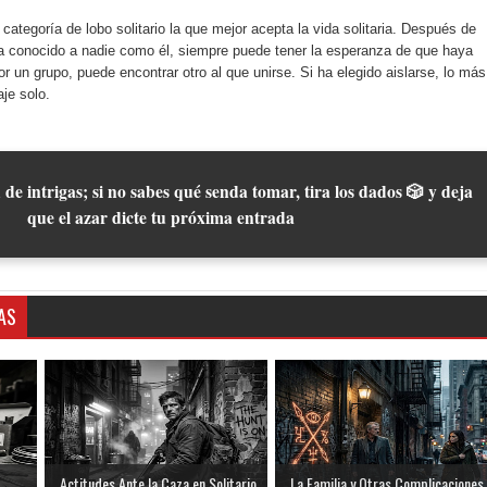
ategoría de lobo solitario la que mejor acepta la vida solitaria. Después de
ha conocido a nadie como él, siempre puede tener la esperanza de que haya
or un grupo, puede encontrar otro al que unirse. Si ha elegido aislarse, lo más
je solo.
 de intrigas; si no sabes qué senda tomar, tira los dados 🎲 y deja
que el azar dicte tu próxima entrada
AS
Actitudes Ante la Caza en Solitario
La Familia y Otras Complicaciones