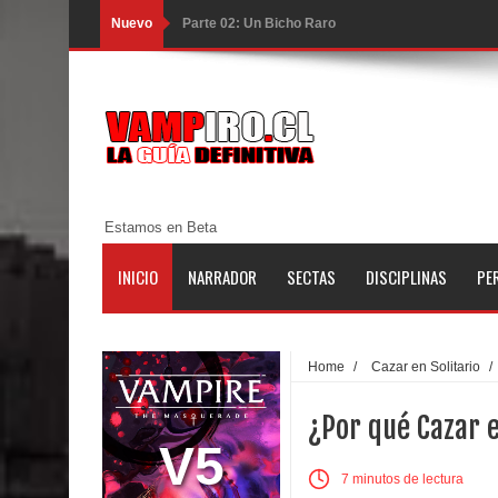
Nuevo
Parte 02: Un Bicho Raro
Parte 01: Una Misión de Locos
Parte 03: Forastero en Tierra Muerta
Parte 10: El Secreto
Parte 09: Los Muertos Cuentan Cuentos
Estamos en Beta
Parte 08: Ultratumba
INICIO
NARRADOR
SECTAS
DISCIPLINAS
PE
Parte 07: Asuntos que Resolver
Parte 06: El Trato con los Muertos
Home
/
Cazar en Solitario
/
Parte 05: Sitiados
¿Por qué Cazar e
Parte 04: Se Descubre el Pastel
V5
7 minutos de lectura
Parte 03: Una Piraña en el Bidé