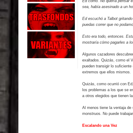
Ed corrió. No quería pensar 
sea, había asesinado a un ho
Ed escuchó a Talbot gritando 
puedas correr que no podamos
Esto era todo, entonces. Est
mostraría cómo pagarles a lo
Algunos cazadores descubren
exaltados. Quizás, como el Ve
pueden transigir lo suficient
extremos que ellos mismos.
Quizás, como ocurrió con Ed,
los problemas a los que se en
a otros elegidos que tienen la
Al menos tiene la ventaja de
monstruos. No puede trabajar
Escalando una Vez