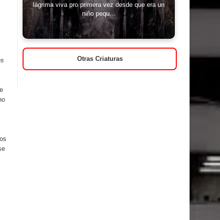
lágrima viva pro primera vez desde que era un
niño pequ...
Otras Criaturas
es
e
no
dos
se