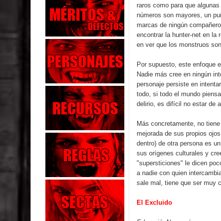
raros como para que algunas 
números son mayores, un puña
marcas de ningún compañero, 
encontrar la hunter-net en la
en ver que los monstruos son
Por supuesto, este enfoque e
Nadie más cree en ningún int
personaje persiste en intenta
todo, si todo el mundo piensa
delirio, es difícil no estar de
Más concretamente, no tiene 
mejorada de sus propios ojos.
dentro) de otra persona es u
sus orígenes culturales y cr
"supersticiones" le dicen poco
a nadie con quien intercambi
sale mal, tiene que ser muy 
El Excluido