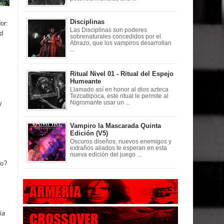
Disciplinas
or:
Las Disciplinas son poderes
d
sobrenaturales concedidos por el
Abrazo, que los vampiros desarrollan
...
Ritual Nivel 01 - Ritual del Espejo
Humeante
Llamado así en honor al dios azteca
Tezcatlipoca, este ritual le permite al
y
Nigromante usar un ...
Vampiro la Mascarada Quinta
Edición (V5)
Oscuros diseños, nuevos enemigos y
extraños aliados te esperan en esta
nueva edición del juego ...
do?
ía