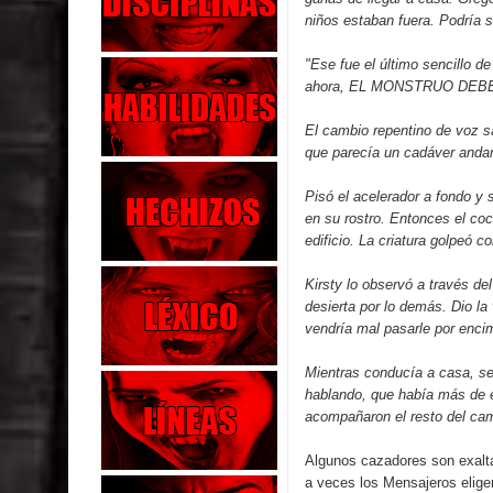
niños estaban fuera. Podría 
"Ese fue el último sencillo de
ahora, EL MONSTRUO DEB
El cambio repentino de voz sa
que parecía un cadáver andan
Pisó el acelerador a fondo y 
en su rostro. Entonces el coc
edificio. La criatura golpeó c
Kirsty lo observó a través de
desierta por lo demás. Dio la
vendría mal pasarle por encim
Mientras conducía a casa, se
hablando, que había más de e
acompañaron el resto del ca
Algunos cazadores son exalta
a veces los Mensajeros elige