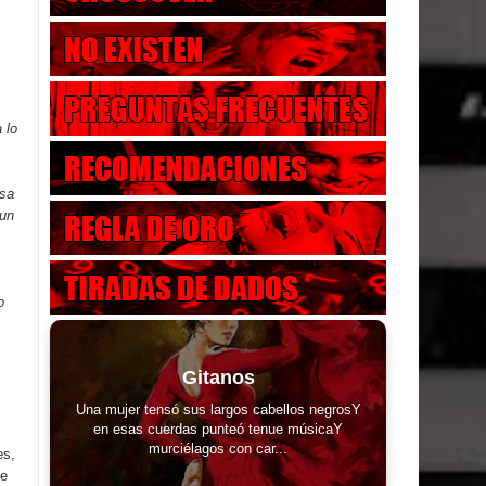
 lo
esa
 un
o
Gitanos
Una mujer tensó sus largos cabellos negrosY
en esas cuerdas punteó tenue músicaY
murciélagos con car...
es,
te