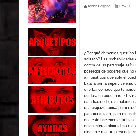
Adrian Delgado
11:57:00
Parte 02: Los Muertos Gobiernan a los Vivos
Parte 01: Escondido a Plena Luz
Parte 02: El Enemigo de mi Enemigo
Parte 06: Coletazos
¿Por qué demonios querrías i
solitario? Las probabilidades
Parte 05: Los Horrores del Infierno
contra de un personaje así: u
poseedor de poderes que no 
Parte 04: Oídos Sordos
a monstruos que solo él pued
batalla por la supervivencia. 
Parte 03: La Traición
otro bando hace que tu perso
cordura un poco más. ¿Es rea
Parte 02: Vuelve el Hijo Prodigo
está haciendo, o simplemente
una esquizofrénica paranoide
Parte 03: Reflexiones
para consolarla, para respalda
que está haciendo está bien.
quien intercambiar ideas o co
algo sale mal, tu personaje n