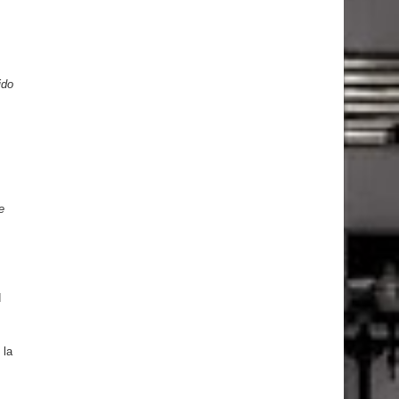
ido
e
d
 la