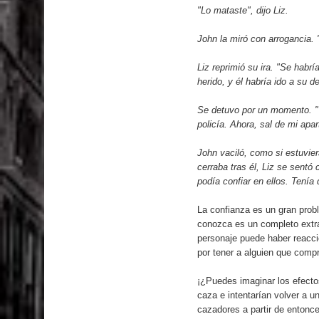
"Lo mataste", dijo Liz.
John la miró con arrogancia.
Liz reprimió su ira. "Se habr
herido, y él habría ido a su 
Se detuvo por un momento. "V
policía. Ahora, sal de mi apa
John vaciló, como si estuvier
cerraba tras él, Liz se sentó
podía confiar en ellos. Tenía 
La confianza es un gran prob
conozca es un completo extra
personaje puede haber reaccio
por tener a alguien que comp
¡¿Puedes imaginar los efecto
caza e intentarían volver a u
cazadores a partir de entonc