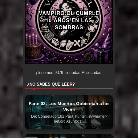
VAMPIRO.CL CUMPLE
10 AÑOS EN LAS
SOMBRAS
¡Tenemos
9379
Entradas Publicadas!
¿NO SABES QUÉ LEER?
Parte 02: Los Muertos Gobiernan a los
Vivos
De: Congelador182 Para: hunter.list@hunter-
net.org Asunto: z...