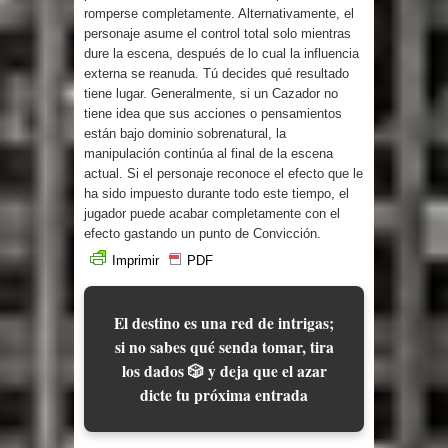
romperse completamente. Alternativamente, el
personaje asume el control total solo mientras
dure la escena, después de lo cual la influencia
externa se reanuda. Tú decides qué resultado
tiene lugar. Generalmente, si un Cazador no
tiene idea que sus acciones o pensamientos
están bajo dominio sobrenatural, la
manipulación continúa al final de la escena
actual. Si el personaje reconoce el efecto que le
ha sido impuesto durante todo este tiempo, el
jugador puede acabar completamente con el
efecto gastando un punto de Convicción.
Imprimir
PDF
El destino es una red de intrigas;
si no sabes qué senda tomar, tira
los dados 🎲 y deja que el azar
dicte tu próxima entrada