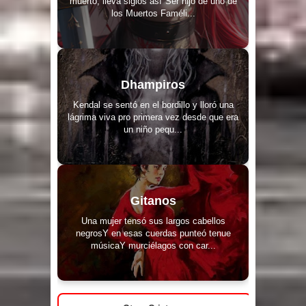
muerto, lleva siglos así"Ser hijo de uno de
los Muertos Faméli...
Dhampiros
Kendal se sentó en el bordillo y lloró una
lágrima viva pro primera vez desde que era
un niño pequ...
Gitanos
Una mujer tensó sus largos cabellos
negrosY en esas cuerdas punteó tenue
músicaY murciélagos con car...