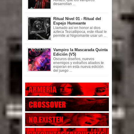
Abrazo, que los vampiros
desarrollan ...
Ritual Nivel 01 - Ritual del
Espejo Humeante
Llamado así en honor al dios
azteca Tezcatlipoca, este ritual le
permite al Nigromante usar un ...
Vampiro la Mascarada Quinta
Edición (V5)
Oscuros diseños, nuevos
enemigos y extraños aliados te
esperan en esta nueva edición
del juego ...