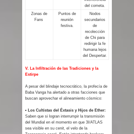
del cometa.
Zonas de
Puntos de
Nodos
Fans
reunión
secundarios
festiva.
de
recolección
de Chi para
redirigir la fe
humana lejos
del Despertar.
V. La Infiltración de las Tradiciones y la
Estirpe
A pesar del blindaje tecnocrático, la profecía de
Baba Vanga ha alertado a otras facciones que
buscan aprovechar el alineamiento cósmico:
• Los Cultistas del Éxtasis y Hijos de Ether:
Saben que si logran interrumpir la transmisión
del Mundial en el momento en que 3I/ATLAS
sea visible en su cenit, el velo de la