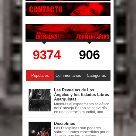
9374
906
Populares
Commentarios
Categorías
Las Revueltas de Los
Ángeles y los Estados Libres
Anarquistas
Mientras el experimento soviético
del Consejo Brujah se convertía
en una potencia mundial, una ...
Disciplinas
Las Disciplinas son poderes
sobrenaturales concedidos por el