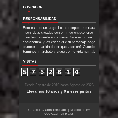
BUSCADOR
RESPONSABILIDAD
Esto es solo un juego. Los conceptos que trata
son ideas creadas con el fin de entretenerse
exclusivamente en la mesa. No eres un ser
sobrenatural y las cosas que tu personaje haga
durante la partida deben quedarse ahí. Cuando
termines, márchate y sigue con tu vida normal.
VISITAS
5
7
5
2
6
1
0
Desde Agosto de 2016 hasta Agosto de 2026
¡Llevamos 10 años y 0 meses juntos!
Created By
Sora Templates
| Distributed By
Gooyaabi Templates