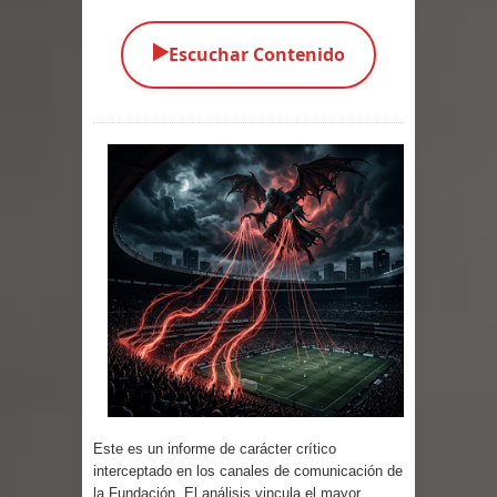
Parte 03: Una Piraña en el Bidé
▶️
Escuchar Contenido
Parte 02: Los Muertos Gobiernan a
los Vivos
Parte 01: Escondido a Plena Luz
Parte 02: El Enemigo de mi Enemigo
Parte 06: Coletazos
Parte 05: Los Horrores del Infierno
Parte 04: Oídos Sordos
Parte 03: La Traición
Este es un informe de carácter crítico
Parte 02: Vuelve el Hijo Prodigo
interceptado en los canales de comunicación de
la Fundación. El análisis vincula el mayor