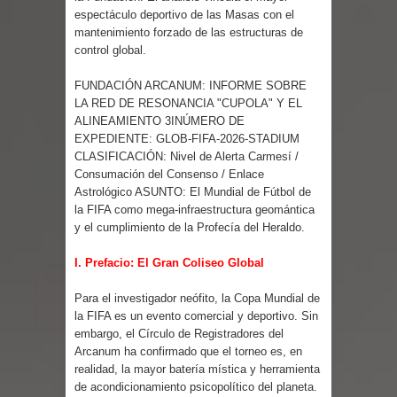
Parte 03: Reflexiones
espectáculo deportivo de las Masas con el
mantenimiento forzado de las estructuras de
control global.
FUNDACIÓN ARCANUM: INFORME SOBRE
LA RED DE RESONANCIA "CUPOLA" Y EL
ALINEAMIENTO 3INÚMERO DE
EXPEDIENTE: GLOB-FIFA-2026-STADIUM
CLASIFICACIÓN: Nivel de Alerta Carmesí /
Consumación del Consenso / Enlace
Astrológico ASUNTO: El Mundial de Fútbol de
la FIFA como mega-infraestructura geomántica
y el cumplimiento de la Profecía del Heraldo.
I. Prefacio: El Gran Coliseo Global
Para el investigador neófito, la Copa Mundial de
la FIFA es un evento comercial y deportivo. Sin
embargo, el Círculo de Registradores del
Arcanum ha confirmado que el torneo es, en
realidad, la mayor batería mística y herramienta
de acondicionamiento psicopolítico del planeta.