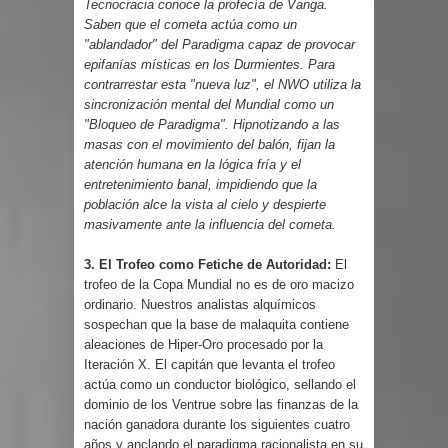
Tecnocracia conoce la profecía de Vanga.
Saben que el cometa actúa como un
"ablandador" del Paradigma capaz de provocar
epifanías místicas en los Durmientes. Para
contrarrestar esta "nueva luz", el NWO utiliza la
sincronización mental del Mundial como un
"Bloqueo de Paradigma". Hipnotizando a las
masas con el movimiento del balón, fijan la
atención humana en la lógica fría y el
entretenimiento banal, impidiendo que la
población alce la vista al cielo y despierte
masivamente ante la influencia del cometa.
3. El Trofeo como Fetiche de Autoridad:
El
trofeo de la Copa Mundial no es de oro macizo
ordinario. Nuestros analistas alquímicos
sospechan que la base de malaquita contiene
aleaciones de Hiper-Oro procesado por la
Iteración X. El capitán que levanta el trofeo
actúa como un conductor biológico, sellando el
dominio de los Ventrue sobre las finanzas de la
nación ganadora durante los siguientes cuatro
años y anclando el paradigma racionalista en su