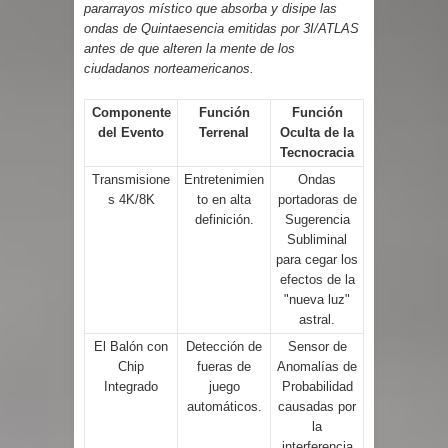
pararrayos místico que absorba y disipe las
ondas de Quintaesencia emitidas por 3I/ATLAS
antes de que alteren la mente de los
ciudadanos norteamericanos.
Componente
Función
Función
del Evento
Terrenal
Oculta de la
Tecnocracia
Transmisione
Entretenimien
Ondas
s 4K/8K
to en alta
portadoras de
definición.
Sugerencia
Subliminal
para cegar los
efectos de la
"nueva luz"
astral.
El Balón con
Detección de
Sensor de
Chip
fueras de
Anomalías de
Integrado
juego
Probabilidad
automáticos.
causadas por
la
interferencia