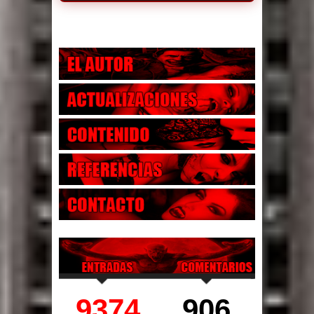
9374
906