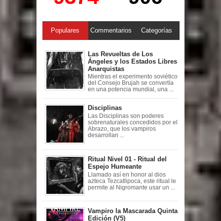
Populares
Commentarios
Categorías
Las Revueltas de Los
Ángeles y los Estados Libres
Anarquistas
Mientras el experimento soviético
del Consejo Brujah se convertía
en una potencia mundial, una ...
Disciplinas
Las Disciplinas son poderes
sobrenaturales concedidos por el
Abrazo, que los vampiros
desarrollan ...
Ritual Nivel 01 - Ritual del
Espejo Humeante
Llamado así en honor al dios
azteca Tezcatlipoca, este ritual le
permite al Nigromante usar un ...
Vampiro la Mascarada Quinta
Edición (V5)