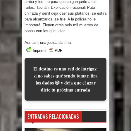
arriba y los tiro para que caigan junto a los
raíles. Tachán. Explicación racional. Puta
chiflada y senil deja caer sus plátanos, se estira
para alcanzarlos, se fríe. A la policía no le
importará. Tienen otras seis mil muertes de
bobos con las que lidiar.
Aun así, una jodida lástima.
Imprimir
PDF
El destino es una red de intrigas;
si no sabes qué senda tomar, tira
los dados 🎲 y deja que el azar
dicte tu próxima entrada
ENTRADAS RELACIONADAS