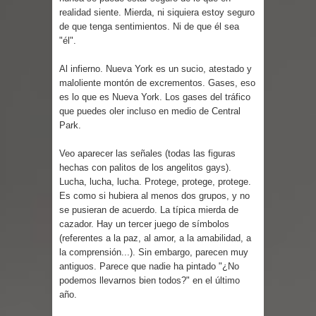
Parte 02: Un Bicho Raro
realidad siente. Mierda, ni siquiera estoy seguro
de que tenga sentimientos. Ni de que él sea
"él".
Al infierno. Nueva York es un sucio, atestado y
maloliente montón de excrementos. Gases, eso
es lo que es Nueva York. Los gases del tráfico
que puedes oler incluso en medio de Central
Park.
Veo aparecer las señales (todas las figuras
hechas con palitos de los angelitos gays).
Lucha, lucha, lucha. Protege, protege, protege.
Es como si hubiera al menos dos grupos, y no
se pusieran de acuerdo. La típica mierda de
cazador. Hay un tercer juego de símbolos
(referentes a la paz, al amor, a la amabilidad, a
la comprensión...). Sin embargo, parecen muy
antiguos. Parece que nadie ha pintado "¿No
podemos llevarnos bien todos?" en el último
año.