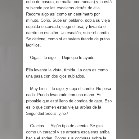
cubo de basura, de malla, con ruedas) y lo está
subiendo por las escaleras detrás de ella.
Recorre algo así como un centímetro por
minuto. Coño. Sube un peldaño, dobla su vieja
espalda encorvada, coge el asa, y levanta el
carrito un escalón. Un escalón, subir el carrito.
Se detiene, como si estuviera tirando de putos
ladrillos.
—Oiga —le digo—. Deje que le ayude.
Ella levanta la vista, tímida. La cara es como
una pasa con dos ojos nublados.
—Muy bien —le digo, y cojo el carrito. No pesa
nada. Puedo levantarlo con una mano. Es
probable que esté lleno de comida de gato. Eso
es lo que comen estas viejas arpías de la
Seguridad Social, ¿no?
—Gracias. —Algún tipo de acento. Se gira
como un caracol y se arrastra escaleras arriba
hacia el andén. Pongo sus compras sobre la