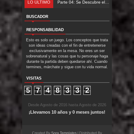
LO ÚLTIMO
Parte 04: Se Descubre el Pastel
BUSCADOR
RESPONSABILIDAD
Esto es solo un juego. Los conceptos que trata
son ideas creadas con el fin de entretenerse
exclusivamente en la mesa. No eres un ser
sobrenatural y las cosas que tu personaje haga
durante la partida deben quedarse ahí. Cuando
termines, márchate y sigue con tu vida normal.
VISITAS
5
7
4
8
3
3
2
Desde Agosto de 2016 hasta Agosto de 2026
¡Llevamos 10 años y 0 meses juntos!
Created By
Sora Templates
| Distributed By