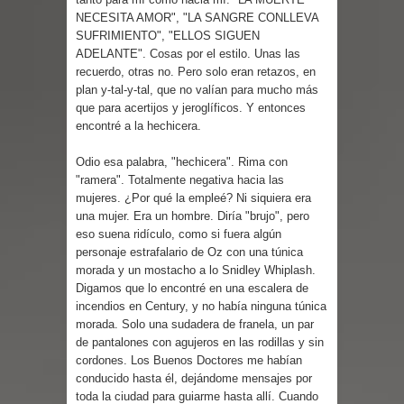
NECESITA AMOR", "LA SANGRE CONLLEVA
SUFRIMIENTO", "ELLOS SIGUEN
ADELANTE". Cosas por el estilo. Unas las
recuerdo, otras no. Pero solo eran retazos, en
plan y-tal-y-tal, que no valían para mucho más
que para acertijos y jeroglíficos. Y entonces
encontré a la hechicera.
Odio esa palabra, "hechicera". Rima con
"ramera". Totalmente negativa hacia las
mujeres. ¿Por qué la empleé? Ni siquiera era
una mujer. Era un hombre. Diría "brujo", pero
eso suena ridículo, como si fuera algún
personaje estrafalario de Oz con una túnica
morada y un mostacho a lo Snidley Whiplash.
Digamos que lo encontré en una escalera de
incendios en Century, y no había ninguna túnica
morada. Solo una sudadera de franela, un par
de pantalones con agujeros en las rodillas y sin
cordones. Los Buenos Doctores me habían
conducido hasta él, dejándome mensajes por
toda la ciudad para guiarme hasta allí. Cuando