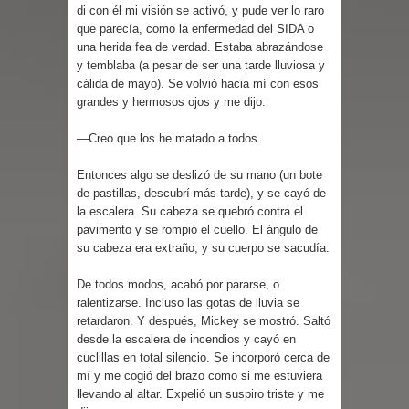
di con él mi visión se activó, y pude ver lo raro
que parecía, como la enfermedad del SIDA o
una herida fea de verdad. Estaba abrazándose
y temblaba (a pesar de ser una tarde lluviosa y
cálida de mayo). Se volvió hacia mí con esos
grandes y hermosos ojos y me dijo:
—Creo que los he matado a todos.
Entonces algo se deslizó de su mano (un bote
de pastillas, descubrí más tarde), y se cayó de
la escalera. Su cabeza se quebró contra el
pavimento y se rompió el cuello. El ángulo de
su cabeza era extraño, y su cuerpo se sacudía.
De todos modos, acabó por pararse, o
ralentizarse. Incluso las gotas de lluvia se
retardaron. Y después, Mickey se mostró. Saltó
desde la escalera de incendios y cayó en
cuclillas en total silencio. Se incorporó cerca de
mí y me cogió del brazo como si me estuviera
llevando al altar. Expelió un suspiro triste y me