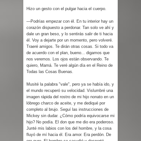
Hizo un gesto con el pulgar hacia el cuerpo.
—Podrías empezar con él. En tu interior hay un
corazón dispuesto a perdonar. Tan solo ve ahí y
dale un gran beso, y lo sentirás salir de ti hacia
él. Voy a dejarte por un momento, pero volveré.
Traeré amigos. Te dirán otras cosas. Si todo va
de acuerdo con el plan, bueno... digamos que
nos veremos. Los ojos están observando. Te
quiero, Mamá. Te veré algún día en el Reino de
Todas las Cosas Buenas.
Musité la palabra "vale", pero ya se había ido, y
el mundo recuperó su velocidad. Vislumbré una
imagen rápida del rostro de mi hijo nonato en un
lóbrego charco de aceite, y me dediqué por
completo al brujo. Seguí las instrucciones de
Mickey sin dudar. ¿Cómo podría equivocarse mi
hijo? No podía. El don que me dio era poderoso.
Junté mis labios con los del hombre, y la cosa
fluyó de mí hacia él. Era amor. Era perdón. De
oro puro. El hombre se sacudió y despertó.