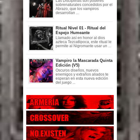
Las Disciplinas son poderes
sobrenaturales concedidos por el
Abrazo, que los vampiros
desarrollan ...
Ritual Nivel 01 - Ritual del
Espejo Humeante
Llamado así en honor al dios
azteca Tezcatlipoca, este ritual le
permite al Nigromante usar un ...
Vampiro la Mascarada Quinta
Edición (V5)
Oscuros diseños, nuevos
enemigos y extraños aliados te
esperan en esta nueva edición
del juego ...