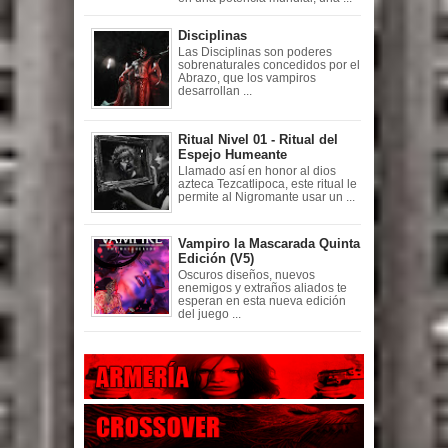
Disciplinas
Las Disciplinas son poderes
sobrenaturales concedidos por el
Abrazo, que los vampiros
desarrollan ...
Ritual Nivel 01 - Ritual del
Espejo Humeante
Llamado así en honor al dios
azteca Tezcatlipoca, este ritual le
permite al Nigromante usar un ...
Vampiro la Mascarada Quinta
Edición (V5)
Oscuros diseños, nuevos
enemigos y extraños aliados te
esperan en esta nueva edición
del juego ...