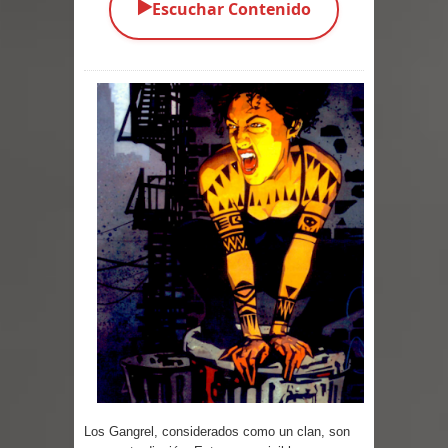
▶️
Escuchar Contenido
Parte 02: Los Muertos Gobiernan a
los Vivos
Parte 01: Escondido a Plena Luz
Parte 02: El Enemigo de mi Enemigo
Parte 06: Coletazos
Parte 05: Los Horrores del Infierno
Parte 04: Oídos Sordos
Parte 03: La Traición
Parte 02: Vuelve el Hijo Prodigo
Parte 03: Reflexiones
Los Gangrel, considerados como un clan, son