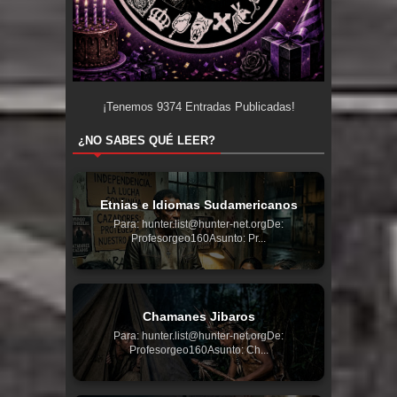
¡Tenemos
9374
Entradas Publicadas!
¿NO SABES QUÉ LEER?
Etnias e Idiomas Sudamericanos
Para: hunter.list@hunter-net.orgDe:
Profesorgeo160Asunto: Pr...
Chamanes Jibaros
Para: hunter.list@hunter-net.orgDe:
Profesorgeo160Asunto: Ch...