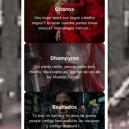
Gitanos
Una mujer tensó sus largos cabellos
negrosY en esas cuerdas punteó tenue
músicaY murciélagos con car...
Dhampyros
"Lo siento cariño, pero tu padre está
muerto, lleva siglos así"Ser hijo de uno de
los Muertos Faméli...
Exaltados
Tú eres mi hacha y mi arma de guerra:
porque contigo haré pedazos las naciones
y contigo destruiré l...