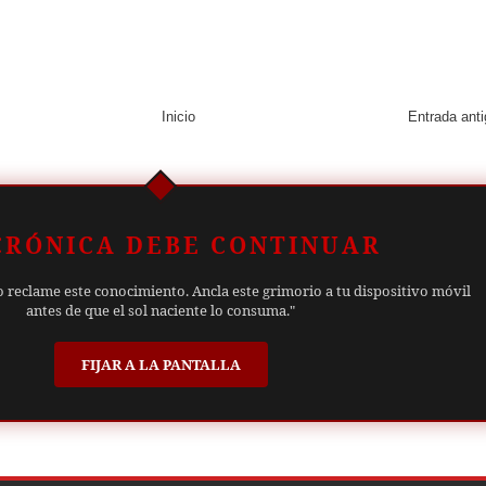
Inicio
Entrada ant
CRÓNICA DEBE CONTINUAR
o reclame este conocimiento. Ancla este grimorio a tu dispositivo móvil
antes de que el sol naciente lo consuma."
FIJAR A LA PANTALLA