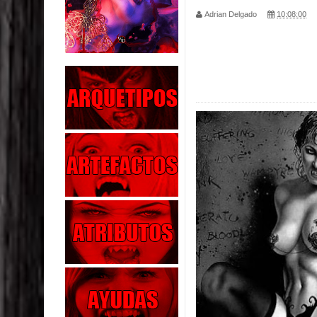
Adrian Delgado
10:08:00
Parte 01: El Enemigo Interior
Exaltados y Muertos Vivientes
Los Muertos se Levantan (Relato)
Los Monstruos más Buscados
Alma
El Destructor
El Buscador
El Pueblo Protegido
Parte 05: Sitiados