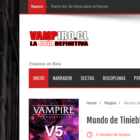
Nuevo
Parte 04: Se Descubre el Pastel
Parte 03: Una Piraña en el Bidé
Parte 02: Los Muertos Gobiernan a los Vivos
Parte 01: Escondido a Plena Luz
Parte 02: El Enemigo de mi Enemigo
Estamos en Beta
Parte 06: Coletazos
INICIO
NARRADOR
SECTAS
DISCIPLINAS
PE
Parte 05: Los Horrores del Infierno
Parte 04: Oídos Sordos
Home
/
Reglas
/
Mundo de
Parte 03: La Traición
Mundo de Tinieb
Parte 02: Vuelve el Hijo Prodigo
V5
2 minutos de lectura
Parte 01: El Comienzo