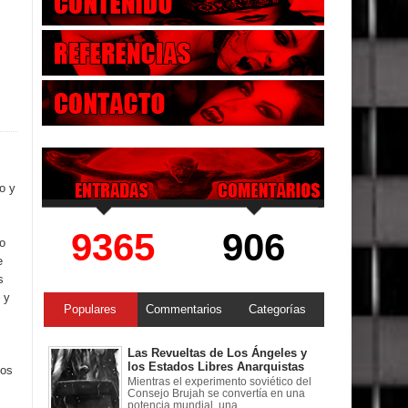
o y
9365
906
do
e
s
 y
Populares
Commentarios
Categorías
Las Revueltas de Los Ángeles y
los Estados Libres Anarquistas
los
Mientras el experimento soviético del
Consejo Brujah se convertía en una
potencia mundial, una ...