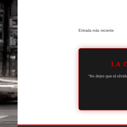
Entrada más reciente
LA 
"No dejes que el olvid