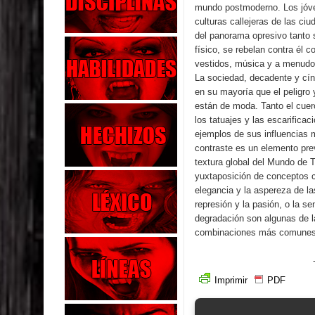
mundo postmoderno. Los jóve
culturas callejeras de las ciu
del panorama opresivo tanto 
físico, se rebelan contra él c
vestidos, música y a menudo 
La sociedad, decadente y cín
en su mayoría que el peligro 
están de moda. Tanto el cue
los tatuajes y las escarificac
ejemplos de sus influencias 
contraste es un elemento pre
textura global del Mundo de T
yuxtaposición de conceptos 
elegancia y la aspereza de la
represión y la pasión, o la se
degradación son algunas de l
combinaciones más comunes
-White W
Imprimir
PDF