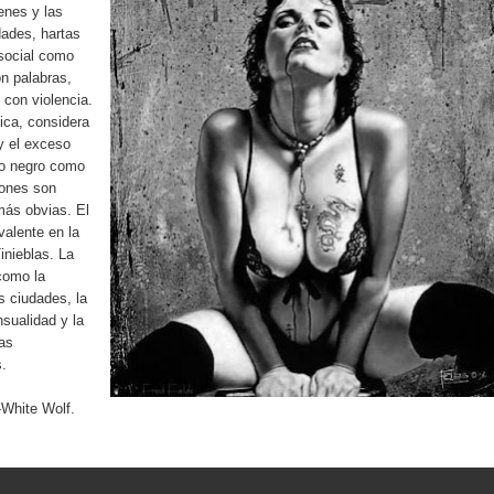
nes y las
dades, hartas
social como
on palabras,
con violencia.
ica, considera
y el exceso
ro negro como
iones son
más obvias. El
valente en la
inieblas. La
como la
s ciudades, la
nsualidad y la
as
.
olf.