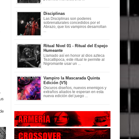
Disciplinas
Las Disciplinas son poderes
sobrenaturales concedidos por el
Abrazo, que los vampiros desarrollan
...
Ritual Nivel 01 - Ritual del Espejo
Humeante
Llamado así en honor al dios azteca
Tezcatlipoca, este ritual le permite al
Nigromante usar un ...
s
Vampiro la Mascarada Quinta
Edición (V5)
Oscuros diseños, nuevos enemigos y
extraños aliados te esperan en esta
o
nueva edición del juego ...
sus
 de