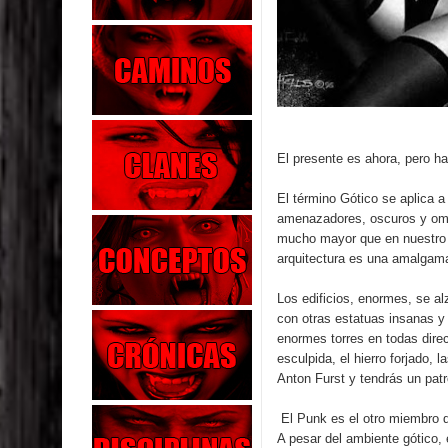
El presente es ahora, pero h
El término Gótico se aplica 
amenazadores, oscuros y omi
mucho mayor que en nuestro 
arquitectura es una amalgama
Los edificios, enormes, se 
con otras estatuas insanas y 
enormes torres en todas direc
esculpida, el hierro forjado,
Anton Furst y tendrás un patr
El Punk es el otro miembro d
A pesar del ambiente gótico,