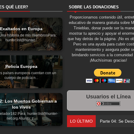
ES QUÉ LEER?
SOBRE LAS DONACIONES
Proporcionamos contenido útil, entre
educativo de manera gratuita sobre 
Tinieblas, donar puede ser la man
Exaltados en Europa
mostrar tu aprecio y apoyar el enorme
Una historia de mis miembrosPara:
que hay detrás de la página. ¡No es ob
hunter.list@hunter...
Pero es una ayuda para cubrir cos
mantenimiento y asegura poder se
brindando servicios a la comunidad 
¡Muchísimas gracias!
Policía Europea
os países europeos cuentan con un
cuerpo de policía n...
Usuarios el Línea
02: Los Muertos Gobiernan a
los Vivos
lador182 Para: hunter.list@hunter-
net.org Asunto: z...
LO ÚLTIMO
Parte 04: Se Descubre e