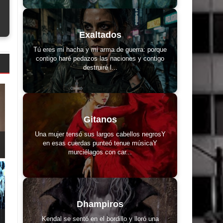
Exaltados
Tú eres mi hacha y mi arma de guerra: porque
contigo haré pedazos las naciones y contigo
destruiré l...
Gitanos
Una mujer tensó sus largos cabellos negrosY
en esas cuerdas punteó tenue músicaY
murciélagos con car...
Dhampiros
Kendal se sentó en el bordillo y lloró una