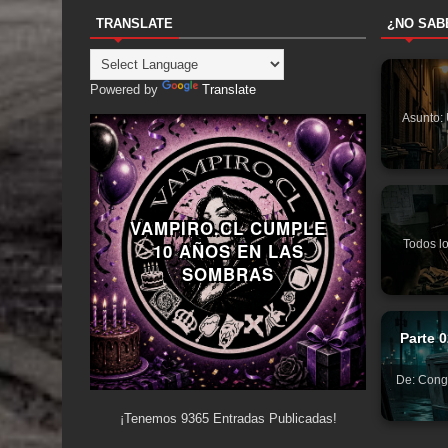
TRANSLATE
¿NO SAB
Powered by
Translate
Asunto: 
VAMPIRO.CL CUMPLE
Todos l
10 AÑOS EN LAS
SOMBRAS
Parte 
De: Conge
¡Tenemos
9365
Entradas Publicadas!