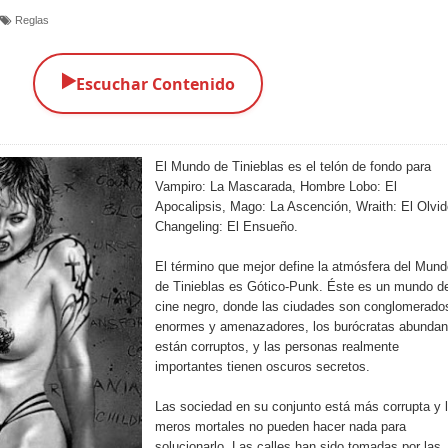
Reglas
▶️
Escuchar Contenido
El Mundo de Tinieblas es el telón de fondo para
Vampiro: La Mascarada, Hombre Lobo: El
Apocalipsis, Mago: La Ascención, Wraith: El Olvid
Changeling: El Ensueño.
El término que mejor define la atmósfera del Mun
de Tinieblas es Gótico-Punk. Éste es un mundo d
cine negro, donde las ciudades son conglomerado
enormes y amenazadores, los burócratas abundan
están corruptos, y las personas realmente
importantes tienen oscuros secretos.
Las sociedad en su conjunto está más corrupta y 
meros mortales no pueden hacer nada para
solucionarlo. Las calles han sido tomadas por las