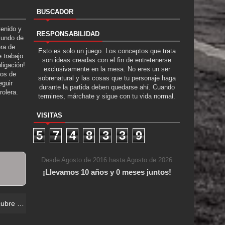
BUSCADOR
tenido y
RESPONSABILIDAD
Mundo de
era de
Esto es solo un juego. Los conceptos que trata
 trabajo
son ideas creadas con el fin de entretenerse
ligación!
exclusivamente en la mesa. No eres un ser
tos de
sobrenatural y las cosas que tu personaje haga
guir
durante la partida deben quedarse ahí. Cuando
rolera.
termines, márchate y sigue con tu vida normal.
VISITAS
5
7
4
8
3
3
9
Desde Agosto de 2016 hasta Agosto de 2026
¡Llevamos 10 años y 0 meses juntos!
l Pastel