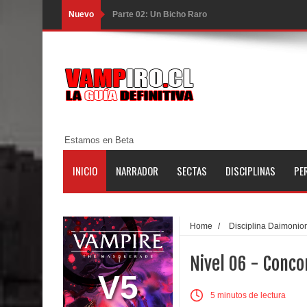
Nuevo
Parte 02: Un Bicho Raro
Parte 01: Una Misión de Locos
Parte 03: Forastero en Tierra Muerta
Parte 10: El Secreto
Parte 09: Los Muertos Cuentan Cuentos
Estamos en Beta
Parte 08: Ultratumba
INICIO
NARRADOR
SECTAS
DISCIPLINAS
PE
Parte 07: Asuntos que Resolver
Parte 06: El Trato con los Muertos
Home
/
Disciplina Daimonio
Parte 05: Sitiados
Nivel 06 - Conco
Parte 04: Se Descubre el Pastel
V5
5 minutos de lectura
Parte 03: Una Piraña en el Bidé