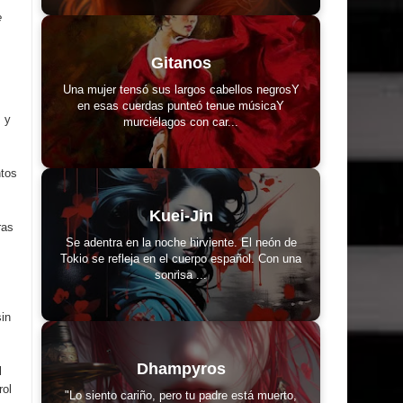
e
Gitanos
Una mujer tensó sus largos cabellos negrosY
en esas cuerdas punteó tenue músicaY
s y
murciélagos con car...
ntos
Kuei-Jin
ras
Se adentra en la noche hirviente. El neón de
Tokio se refleja en el cuerpo español. Con una
sonrisa ...
in
Dhampyros
l
rol
"Lo siento cariño, pero tu padre está muerto,