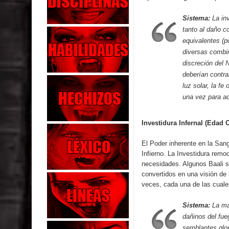
Sistema:
La in
tanto al daño c
equivalentes (p
diversas combi
discreción del 
deberían contra
luz solar, la f
una vez para ac
Investidura Infernal (Edad 
El Poder inherente en la Sang
Infierno. La Investidura remo
necesidades. Algunos Baali s
convertidos en una visión de 
veces, cada una de las cuales
Sistema:
La man
dañinos del fue
semblantes glor