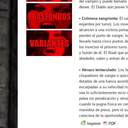
del vampiro y puede llamarla
desee. El Diablo aún posee V
• Colmena sangrienta:
El va
enjambre por turno). Los ins
alcancen a una víctima porta
pierden el punto de sangre; 
llevarle hasta cinco puntos de
los insectos el próximo turno
y huirán de él. El Baali que
alrededor, salen y entran de s
• Abrazo tentaculado
: Los 
chupadores de sangre o quizá
dotados de una fuerza asombr
escarpadas a su velocidad no
sea lo suficientemente recio
pelea sin penalización y otr
cuando la pugna física es ce
maniobra de presa, pero el s
careciera de la oportunidad d
Imprimir
PDF