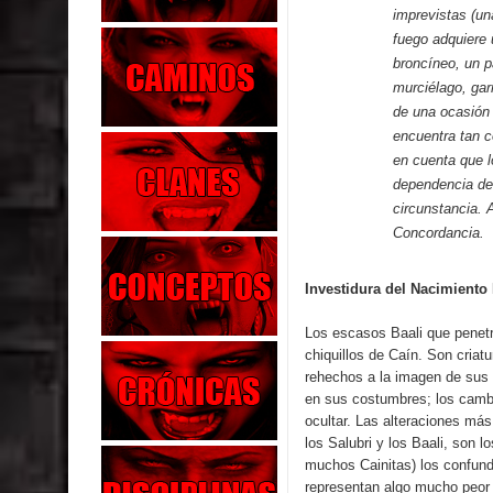
imprevistas (un
fuego adquiere 
broncíneo, un p
murciélago, gar
de una ocasión 
encuentra tan c
en cuenta que lo
dependencia de
circunstancia. A
Concordancia.
Investidura del Nacimiento 
Los escasos Baali que penet
chiquillos de Caín. Son criat
rehechos a la imagen de sus 
en sus costumbres; los cambio
ocultar. Las alteraciones más
los Salubri y los Baali, son l
muchos Cainitas) los confun
representan algo mucho peor 