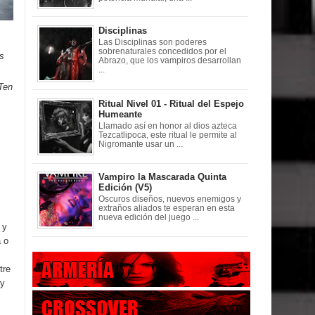
Disciplinas
Las Disciplinas son poderes
sobrenaturales concedidos por el
ás
Abrazo, que los vampiros desarrollan
...
Ten
Ritual Nivel 01 - Ritual del Espejo
Humeante
Llamado así en honor al dios azteca
Tezcatlipoca, este ritual le permite al
Nigromante usar un ...
Vampiro la Mascarada Quinta
Edición (V5)
Oscuros diseños, nuevos enemigos y
extraños aliados te esperan en esta
nueva edición del juego ...
 y
 o
tre
(y