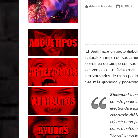
Adrian Delgado
10:00:00
Parte 02: Los Muertos Gobiernan a los Vivos
Parte 01: Escondido a Plena Luz
Parte 02: El Enemigo de mi Enemigo
Parte 06: Coletazos
El Baali hace un pacto diabó
naturaleza impía de sus amo
Parte 05: Los Horrores del Infierno
corrompe su cuerpo con sus 
desventajas. Un Diablo realm
Parte 04: Oídos Sordos
realizar varios de estos pac
vez más grotesco y poderoso
Parte 03: La Traición
Sistema:
La ma
Parte 02: Vuelve el Hijo Prodigo
de este poder i
efectos dañinos
Parte 03: Reflexiones
discreción del 
adquirir otros 
estos tributos 
“dones” sinies