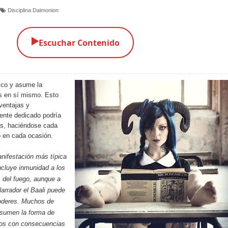
Disciplina Daimonion
▶️
Escuchar Contenido
lico y asume la
s en sí mismo. Esto
ventajas y
ente dedicado podría
tos, haciéndose cada
 en cada ocasión.
nifestación más típica
ncluye inmunidad a los
 del fuego, aunque a
Narrador el Baali puede
poderes. Muchos de
asumen la forma de
tros con consecuencias