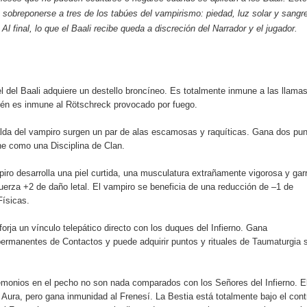
sobreponerse a tres de los tabúes del vampirismo: piedad, luz solar y sangr
l final, lo que el Baali recibe queda a discreción del Narrador y el jugador.
l del Baali adquiere un destello broncíneo. Es totalmente inmune a las llama
ién es inmune al Rötschreck provocado por fuego.
lda del vampiro surgen un par de alas escamosas y raquíticas. Gana dos pu
ne como una Disciplina de Clan.
iro desarrolla una piel curtida, una musculatura extrañamente vigorosa y gar
uerza +2 de daño letal. El vampiro se beneficia de una reducción de –1 de
Físicas.
forja un vínculo telepático directo con los duques del Infierno. Gana
ermanentes de Contactos y puede adquirir puntos y rituales de
Taumaturgia
s
monios en el pecho no son nada comparados con los Señores del Infierno. E
Aura, pero gana inmunidad al Frenesí. La Bestia está totalmente bajo el cont