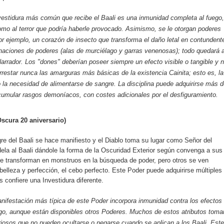
vestidura más común que recibe el Baali es una inmunidad completa al fuego,
omo al terror que podría haberle provocado. Asimismo, se le otorgan poderes
or ejemplo, un corazón de insecto que transforma el daño letal en contundent
naciones de poderes (alas de murciélago y garras venenosas); todo quedará 
Narrador. Los "dones" deberían poseer siempre un efecto visible o tangible y 
rrestar nunca las amarguras más básicas de la existencia Cainita; esto es, la
e o la necesidad de alimentarse de sangre. La disciplina puede adquirirse más 
umular rasgos demoníacos, con costes adicionales por el desfiguramiento.
Oscura 20 aniversario)
re del Baali se hace manifiesto y el Diablo toma su lugar como Señor del
dela al Baali dándole la forma de la Oscuridad Exterior según convenga a sus
e transforman en monstruos en la búsqueda de poder, pero otros se ven
belleza y perfección, el cebo perfecto. Este Poder puede adquirirse múltiples
 confiere una Investidura diferente.
ifestación más típica de este Poder incorpora inmunidad contra los efectos
go, aunque están disponibles otros Poderes. Muchos de estos atributos toma
iosos que no pueden ocultarse o negarse cuando se aplican a los Baali. Este