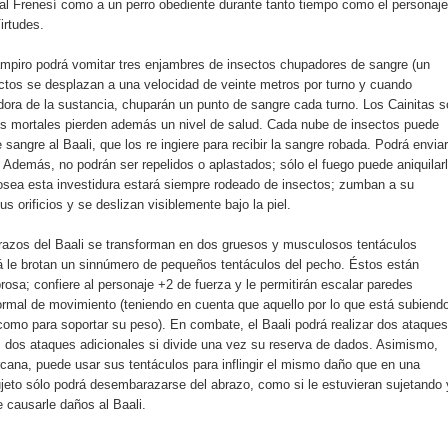
 al Frenesí como a un perro obediente durante tanto tiempo como el personaje
irtudes.
mpiro podrá vomitar tres enjambres de insectos chupadores de sangre (un
ectos se desplazan a una velocidad de veinte metros por turno y cuando
dora de la sustancia, chuparán un punto de sangre cada turno. Los Cainitas s
los mortales pierden además un nivel de salud. Cada nube de insectos puede
 sangre al Baali, que los re ingiere para recibir la sangre robada. Podrá enviar
. Además, no podrán ser repelidos o aplastados; sólo el fuego puede aniquilar
 posea esta investidura estará siempre rodeado de insectos; zumban a su
us orificios y se deslizan visiblemente bajo la piel.
brazos del Baali se transforman en dos gruesos y musculosos tentáculos
 le brotan un sinnúmero de pequeños tentáculos del pecho. Éstos están
osa; confiere al personaje +2 de fuerza y le permitirán escalar paredes
rmal de movimiento (teniendo en cuenta que aquello por lo que está subiend
 como para soportar su peso). En combate, el Baali podrá realizar dos ataque
os dos ataques adicionales si divide una vez su reserva de dados. Asimismo,
rcana, puede usar sus tentáculos para inflingir el mismo daño que en una
ujeto sólo podrá desembarazarse del abrazo, como si le estuvieran sujetando 
e causarle daños al Baali.