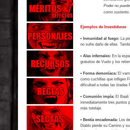
Poder no puede 
como sustento. A
Ejemplos de Investiduras
• Inmunidad al fuego:
La pie
no sufre daño de ellas. Tamb
• Alas infernales:
En la espa
gratuitos de
Vuelo
y los retie
• Forma demoníaca:
El vamp
como cuchillas que infligen F
dificultad a todas las tiradas 
• Comunión impía:
El Baali 
inmediatamente tres puntos p
más tutelaje.
• Bestia encadenada:
Los de
Diablo pierde su Camino y su 