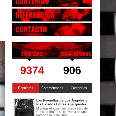
9374
906
Populares
Commentarios
Categorías
Las Revueltas de Los Ángeles y
los Estados Libres Anarquistas
Mientras el experimento soviético del
Consejo Brujah se convertía en una
potencia mundial, una ...