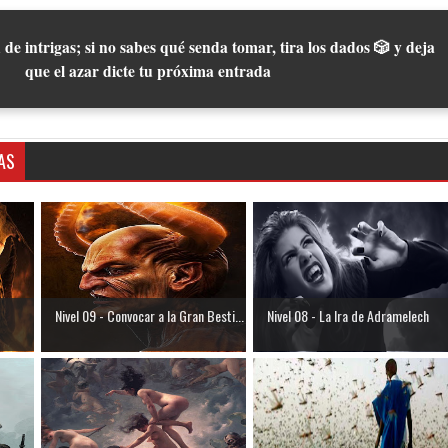
 de intrigas; si no sabes qué senda tomar, tira los dados 🎲 y deja
que el azar dicte tu próxima entrada
AS
Nivel 09 - Convocar a la Gran Besti...
Nivel 08 - La Ira de Adramelech