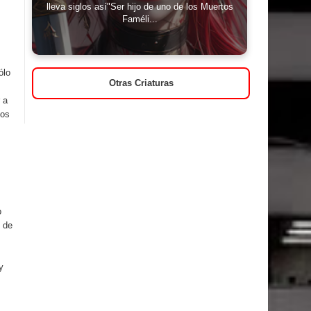
lleva siglos así"Ser hijo de uno de los Muertos
Faméli...
ólo
Otras Criaturas
 a
los
o
s de
y