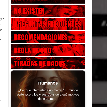
e) o
a
no
de
Humanos
¿Por qué interpretar a un mortal? El mundo
pertenece a los vivos Considera qué motivos
tiene un mor...
n