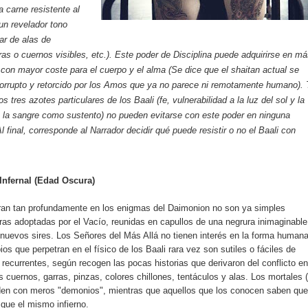
a carne resistente al
un revelador tono
ar de alas de
ras o cuernos visibles, etc.). Este poder de Disciplina puede adquirirse en m
con mayor coste para el cuerpo y el alma (Se dice que el shaitan actual se
orrupto y retorcido por los Amos que ya no parece ni remotamente humano). 
s tres azotes particulares de los Baali (fe, vulnerabilidad a la luz del sol y la
 la sangre como sustento) no pueden evitarse con este poder en ninguna
l final, corresponde al Narrador decidir qué puede resistir o no el Baali con
Infernal (Edad Oscura)
ran tan profundamente en los enigmas del Daimonion no son ya simples
uras adoptadas por el Vacío, reunidas en capullos de una negrura inimaginable
nuevos sires. Los Señores del Más Allá no tienen interés en la forma humana
s que perpetran en el físico de los Baali rara vez son sutiles o fáciles de
 recurrentes, según recogen las pocas historias que derivaron del conflicto en
os cuernos, garras, pinzas, colores chillones, tentáculos y alas. Los mortales 
den con meros "demonios", mientras que aquellos que los conocen saben que
que el mismo infierno.