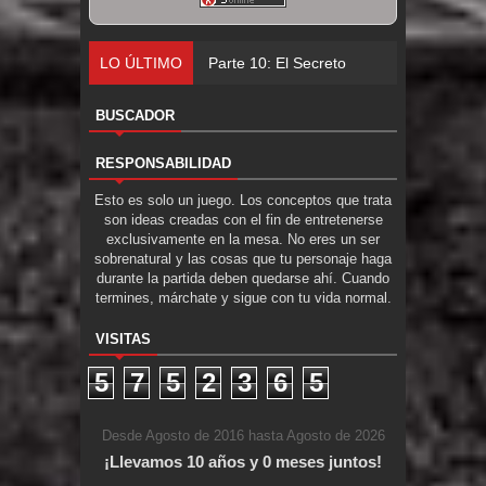
LO ÚLTIMO
Parte 10: El Secreto
BUSCADOR
RESPONSABILIDAD
Esto es solo un juego. Los conceptos que trata
son ideas creadas con el fin de entretenerse
exclusivamente en la mesa. No eres un ser
sobrenatural y las cosas que tu personaje haga
durante la partida deben quedarse ahí. Cuando
termines, márchate y sigue con tu vida normal.
VISITAS
5
7
5
2
3
6
5
Desde Agosto de 2016 hasta Agosto de 2026
¡Llevamos 10 años y 0 meses juntos!