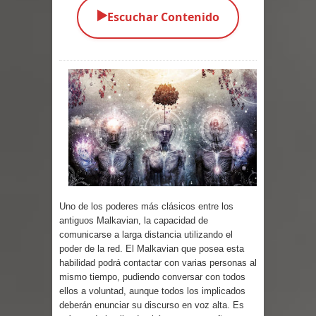
▶️
Escuchar Contenido
Parte 01: Escondido a Plena Luz
Parte 02: El Enemigo de mi Enemigo
Parte 06: Coletazos
Parte 05: Los Horrores del Infierno
Parte 04: Oídos Sordos
Parte 03: La Traición
Parte 02: Vuelve el Hijo Prodigo
Uno de los poderes más clásicos entre los
antiguos Malkavian, la capacidad de
Parte 03: Reflexiones
comunicarse a larga distancia utilizando el
poder de la red. El Malkavian que posea esta
Parte 02: Un Bicho Raro
habilidad podrá contactar con varias personas al
mismo tiempo, pudiendo conversar con todos
ellos a voluntad, aunque todos los implicados
Parte 01: Una Misión de Locos
deberán enunciar su discurso en voz alta. Es