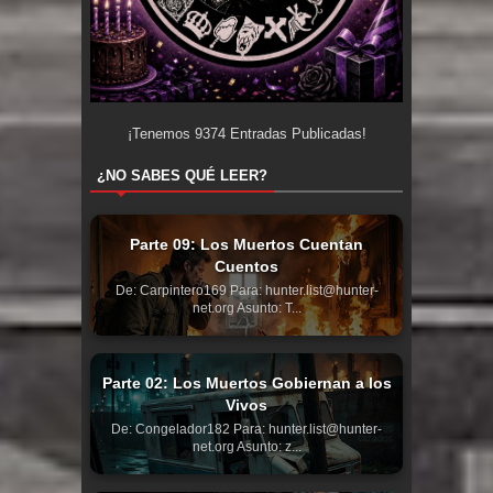
¡Tenemos
9374
Entradas Publicadas!
¿NO SABES QUÉ LEER?
Parte 09: Los Muertos Cuentan
Cuentos
De: Carpintero169 Para: hunter.list@hunter-
net.org Asunto: T...
Parte 02: Los Muertos Gobiernan a los
Vivos
De: Congelador182 Para: hunter.list@hunter-
net.org Asunto: z...