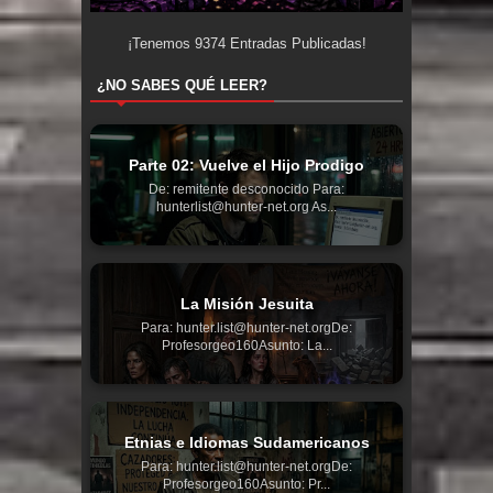
¡Tenemos
9374
Entradas Publicadas!
¿NO SABES QUÉ LEER?
Parte 02: Vuelve el Hijo Prodigo
De: remitente desconocido Para:
hunterlist@hunter-net.org As...
La Misión Jesuita
Para: hunter.list@hunter-net.orgDe:
Profesorgeo160Asunto: La...
Etnias e Idiomas Sudamericanos
Para: hunter.list@hunter-net.orgDe:
Profesorgeo160Asunto: Pr...