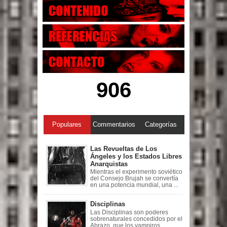
906
Populares
Commentarios
Categorías
Las Revueltas de Los
Ángeles y los Estados Libres
Anarquistas
Mientras el experimento soviético
del Consejo Brujah se convertía
en una potencia mundial, una ...
Disciplinas
Las Disciplinas son poderes
sobrenaturales concedidos por el
Abrazo, que los vampiros