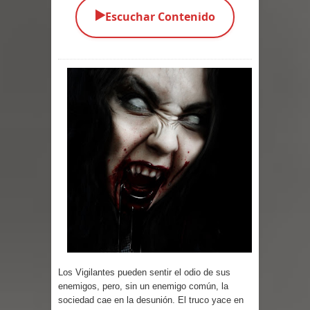
▶️
Escuchar Contenido
los Vivos
Parte 01: Escondido a Plena Luz
Parte 02: El Enemigo de mi Enemigo
Parte 06: Coletazos
Parte 05: Los Horrores del Infierno
Parte 04: Oídos Sordos
Parte 03: La Traición
Parte 02: Vuelve el Hijo Prodigo
Parte 03: Reflexiones
Los Vigilantes pueden sentir el odio de sus
enemigos, pero, sin un enemigo común, la
Parte 02: Un Bicho Raro
sociedad cae en la desunión. El truco yace en