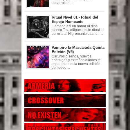
desarrollan ...
Ritual Nivel 01 - Ritual del
Espejo Humeante
Llamado así en honor al dios
azteca Tezcatlipoca, este ritual le
permite al Nigromante usar un ...
Vampiro la Mascarada Quinta
Edición (V5)
Oscuros diseños, nuevos
enemigos y extraños aliados te
esperan en esta nueva edición
del juego ...