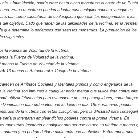
tucia + Intimidación, podría crear hasta cinco monstruos al coste de un Punt
a uno. Estos monstruos pueden adoptar casi cualquier aspecto, aunque es
arezcan como caricaturas de cualesquiera que sean las inseguridades o los
 del objetivo. Dado que nacen de las debilidades de la víctima, es la resiste
la que determina lo poderosos que sean los monstruos. La puntuación de los
as siguientes:
s la Fuerza de Voluntad de la víctima.
enos la Fuerza de Voluntad de la víctima.
2 menos la Fuerza de Voluntad de la víctima.
ud:
13 menos el Autocontrol + Coraje de la víctima.
carecen de Atributos Sociales y Mentales propios y como engendros de la
e la víctima son inmunes a cualquier poder mental que utilice ésta contra ello
podrá utilizar Ofuscación para esconderse de sus perseguidores, como tampo
e Dominación para ordenarles que le dejen en paz. Otros vampiros pueden
nstruos de la víctima con estas Disciplinas, pero la dificultad para conseguir
 sería si intentaran emplear dichos poderes contra la propia víctima. En
los monstruos ignorarán a cualquier otro ser que no sea su víctima a menos 
o contrario y no podrán dañar a nadie más que al objetivo. Estos monstruos