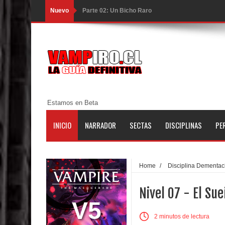
Nuevo
Parte 02: Un Bicho Raro
Parte 01: Una Misión de Locos
Parte 03: Forastero en Tierra Muerta
Parte 10: El Secreto
Parte 09: Los Muertos Cuentan Cuentos
Estamos en Beta
Parte 08: Ultratumba
INICIO
NARRADOR
SECTAS
DISCIPLINAS
PE
Parte 07: Asuntos que Resolver
Parte 06: El Trato con los Muertos
Home
/
Disciplina Dementac
Parte 05: Sitiados
Nivel 07 - El Su
Parte 04: Se Descubre el Pastel
V5
2 minutos de lectura
Parte 03: Una Piraña en el Bidé