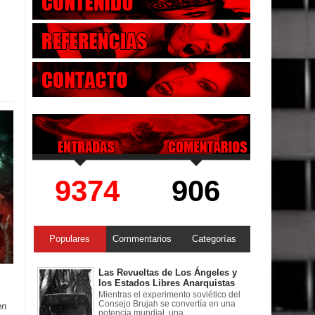
9374
906
Populares
Commentarios
Categorías
Las Revueltas de Los Ángeles y
los Estados Libres Anarquistas
Mientras el experimento soviético del
Consejo Brujah se convertía en una
en
potencia mundial, una ...