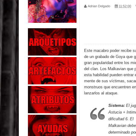
Adrian Delgado
11:52:00
Parte 02: Los Muertos Gobiernan a los Vivos
Parte 01: Escondido a Plena Luz
Parte 02: El Enemigo de mi Enemigo
Parte 06: Coletazos
Este macabro poder recibe s
de un grabado de Goya que 
Parte 05: Los Horrores del Infierno
gran popularidad entre los m
del clan. Los Malkavian que
Parte 04: Oídos Sordos
esta habilidad pueden entrar 
mente de sus víctimas, sacar
monstruos que encuentren en 
Parte 03: La Traición
lanzarlos al ataque.
Parte 02: Vuelve el Hijo Prodigo
Sistema:
El jug
Astucia + Intim
Parte 03: Reflexiones
dificultad 6. El
Malkavian debe
determinado por