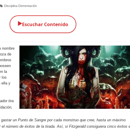
Disciplina Dementación
▶️
Escuchar Contenido
u nombre
goza de
iembros
 poseen
en la
 los
ella y
ador tira
idación,
 gastar un Punto de Sangre por cada monstruo que cree, hasta un máximo
 el número de éxitos de la tirada. Así, si Fitzgerald consiguiera cinco éxitos 