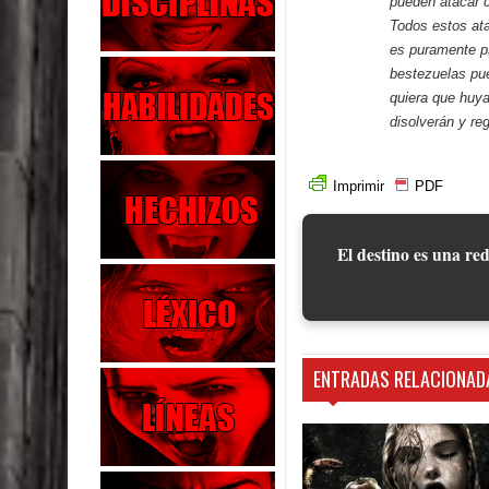
pueden atacar 
Todos estos ata
es puramente ps
bestezuelas pue
quiera que huya
disolverán y reg
Imprimir
PDF
El destino es una red
ENTRADAS RELACIONAD