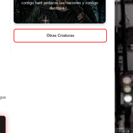
contigo haré pedazos las naciones y contigo
destruiré l...
Otras Criaturas
igua