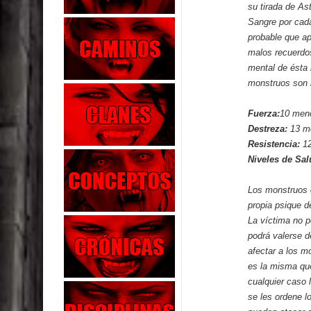
su tirada de As
Sangre por cad
probable que ap
malos recuerdos
mental de ésta 
monstruos son l
Fuerza:
10 meno
Destreza:
13 m
Resistencia:
1
Niveles de Sal
Los monstruos 
propia psique d
La víctima no 
podrá valerse d
afectar a los mo
es la misma que
cualquier caso 
se les ordene l