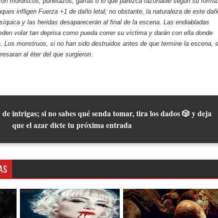
con mordiscos, puñetazos, garras o lo que parezca razonable según su forma
ques infligen Fuerza +1 de daño letal; no obstante, la naturaleza de este dañ
íquica y las heridas desaparecerán al final de la escena. Las endiabladas
den volar tan deprisa como pueda correr su víctima y darán con ella donde
. Los monstruos, si no han sido destruidos antes de que termine la escena, 
resaran al éter del que surgieron.
 de intrigas; si no sabes qué senda tomar, tira los dados 🎲 y deja
que el azar dicte tu próxima entrada
AS