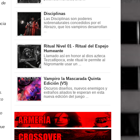
o de
Disciplinas
Las Disciplinas son poderes
sobrenaturales concedidos por el
ncia
Abrazo, que los vampiros desarrollan
...
Ritual Nivel 01 - Ritual del Espejo
Humeante
Llamado así en honor al dios azteca
Tezcatlipoca, este ritual le permite al
Nigromante usar un ...
Vampiro la Mascarada Quinta
Edición (V5)
Oscuros diseños, nuevos enemigos y
s.
extraños aliados te esperan en esta
nueva edición del juego ...
co
lo
que