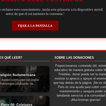
o reclame este conocimiento. Ancla este grimorio a tu dispositivo móvil
antes de que el sol naciente lo consuma."
FIJAR A LA PANTALLA
ES QUÉ LEER?
SOBRE LAS DONACIONES
Proporcionamos contenido útil, entre
educativo de manera gratuita sobre 
Tinieblas, donar puede ser la man
eligión Sudamericana
mostrar tu aprecio y apoyar el enorme
: hunter.list@hunter-net.orgDe:
que hay detrás de la página. ¡No es ob
rofesorgeo160Asunto: Va...
Pero es una ayuda para cubrir cos
mantenimiento y asegura poder se
brindando servicios a la comunidad 
¡Muchísimas gracias!
Parte 06: Coletazos