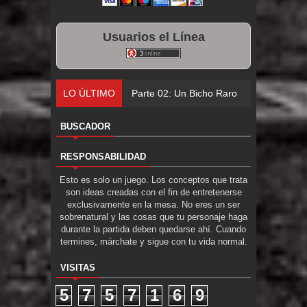
Usuarios el Línea
LO ÚLTIMO
Parte 02: Un Bicho Raro
BUSCADOR
RESPONSABILIDAD
Esto es solo un juego. Los conceptos que trata
son ideas creadas con el fin de entretenerse
exclusivamente en la mesa. No eres un ser
sobrenatural y las cosas que tu personaje haga
durante la partida deben quedarse ahí. Cuando
termines, márchate y sigue con tu vida normal.
VISITAS
5
7
5
7
1
6
9