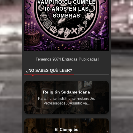
VAMPIRO.CL CUMPLE
10 AÑOS EN LAS
SOMBRAS
¡Tenemos
9374
Entradas Publicadas!
¿NO SABES QUÉ LEER?
Religión Sudamericana
Para: hunter.list@hunter-net.orgDe:
Profesorgeo160Asunto: Va...
El Ciempiés