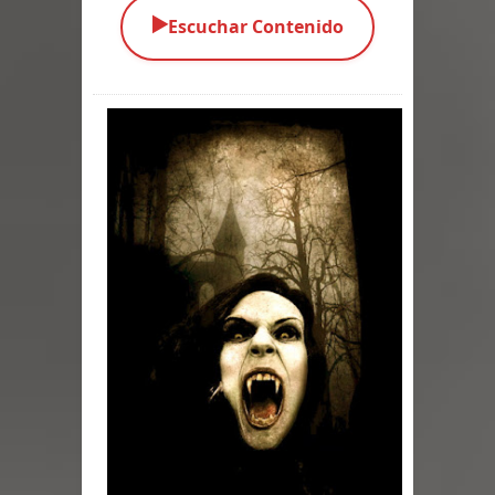
▶️
Escuchar Contenido
Parte 03: Una Piraña en el Bidé
Parte 02: Los Muertos Gobiernan a
los Vivos
Parte 01: Escondido a Plena Luz
Parte 02: El Enemigo de mi Enemigo
Parte 06: Coletazos
Parte 05: Los Horrores del Infierno
Parte 04: Oídos Sordos
Parte 03: La Traición
Parte 02: Vuelve el Hijo Prodigo