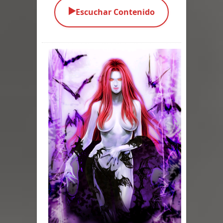
▶️
Escuchar Contenido
Parte 02: Los Muertos Gobiernan a
los Vivos
Parte 01: Escondido a Plena Luz
Parte 02: El Enemigo de mi Enemigo
Parte 06: Coletazos
Parte 05: Los Horrores del Infierno
Parte 04: Oídos Sordos
Parte 03: La Traición
Parte 02: Vuelve el Hijo Prodigo
Parte 03: Reflexiones