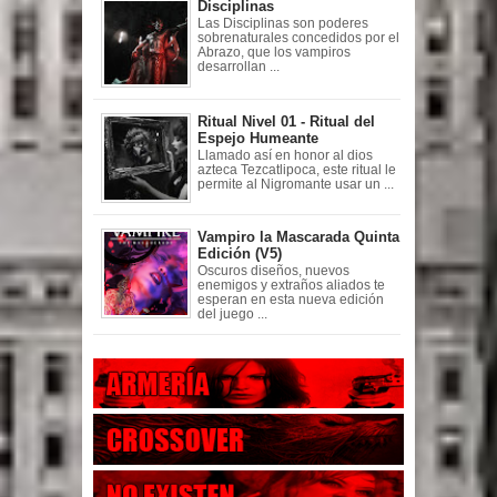
Disciplinas
Las Disciplinas son poderes
sobrenaturales concedidos por el
Abrazo, que los vampiros
desarrollan ...
Ritual Nivel 01 - Ritual del
Espejo Humeante
Llamado así en honor al dios
azteca Tezcatlipoca, este ritual le
permite al Nigromante usar un ...
Vampiro la Mascarada Quinta
Edición (V5)
Oscuros diseños, nuevos
enemigos y extraños aliados te
esperan en esta nueva edición
del juego ...