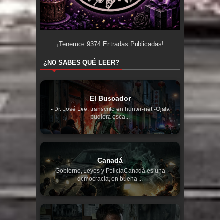
¡Tenemos
9374
Entradas Publicadas!
¿NO SABES QUÉ LEER?
El Buscador
- Dr. José Lee, transcrito en hunter-net -Ojala
pudiera esca...
Canadá
Gobierno, Leyes y PolicíaCanadá es una
democracia, en buena ...