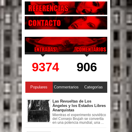
9374
906
Populares
Commentarios
Categorías
Las Revueltas de Los
Ángeles y los Estados Libres
Anarquistas
Mientras el experimento soviético
del Consejo Brujah se convertía
en una potencia mundial, una ...