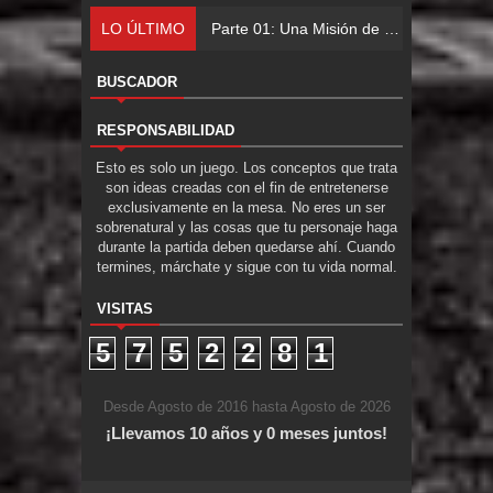
LO ÚLTIMO
Parte 01: Una Misión de Locos
BUSCADOR
RESPONSABILIDAD
Esto es solo un juego. Los conceptos que trata
son ideas creadas con el fin de entretenerse
exclusivamente en la mesa. No eres un ser
sobrenatural y las cosas que tu personaje haga
durante la partida deben quedarse ahí. Cuando
termines, márchate y sigue con tu vida normal.
VISITAS
5
7
5
2
2
8
1
Desde Agosto de 2016 hasta Agosto de 2026
¡Llevamos 10 años y 0 meses juntos!