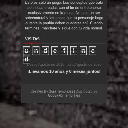
Esto es solo un juego. Los conceptos que trata
son ideas creadas con el fin de entretenerse
exclusivamente en la mesa. No eres un ser
sobrenatural y las cosas que tu personaje haga
durante la partida deben quedarse ahí. Cuando
termines, márchate y sigue con tu vida normal.
VISITAS
u
n
d
e
f
i
n
e
d
Desde Agosto de 2016 hasta Agosto de 2026
¡Llevamos 10 años y 0 meses juntos!
Created By
Sora Templates
| Distributed By
Gooyaabi Templates