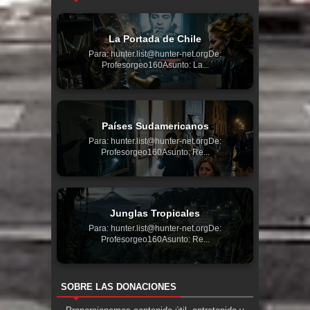
La Portada de Chile
Para: hunter.list@hunter-net.orgDe:
Profesorgeo160Asunto: La...
Países Sudamericanos
Para: hunter.list@hunter-net.orgDe:
Profesorgeo160Asunto: Re...
Junglas Tropicales
Para: hunter.list@hunter-net.orgDe:
Profesorgeo160Asunto: Re...
SOBRE LAS DONACIONES