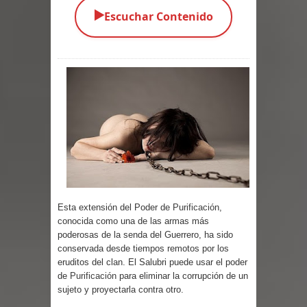
▶️
Escuchar Contenido
Parte 05: Los Horrores del Infierno
Parte 04: Oídos Sordos
Parte 03: La Traición
Parte 02: Vuelve el Hijo Prodigo
Parte 01: El Comienzo
Parte 01: El Enemigo Interior
Exaltados y Muertos Vivientes
Esta extensión del Poder de
Purificación
,
conocida como una de las armas más
Los Muertos se Levantan (Relato)
poderosas de la senda del Guerrero, ha sido
conservada desde tiempos remotos por los
Los Monstruos más Buscados
eruditos del clan. El Salubri puede usar el poder
de
Purificación
para eliminar la corrupción de un
Parte 09: Los Muertos Cuentan
sujeto y proyectarla contra otro.