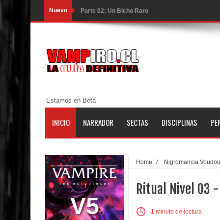
Nuevo
Parte 02: Un Bicho Raro
Parte 01: Una Misión de Locos
Parte 03: Forastero en Tierra Muerta
Parte 10: El Secreto
Parte 09: Los Muertos Cuentan Cuentos
Estamos en Beta
Parte 08: Ultratumba
INICIO
NARRADOR
SECTAS
DISCIPLINAS
PE
Parte 07: Asuntos que Resolver
Parte 06: El Trato con los Muertos
Home
/
Nigromancia Voudo
Parte 05: Sitiados
Ritual Nivel 03 
Parte 04: Se Descubre el Pastel
V5
1 minuto de lectura
Parte 03: Una Piraña en el Bidé