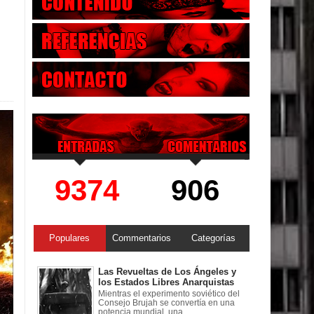
9374
906
Populares
Commentarios
Categorías
Las Revueltas de Los Ángeles y
los Estados Libres Anarquistas
Mientras el experimento soviético del
Consejo Brujah se convertía en una
potencia mundial, una ...