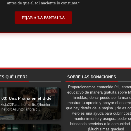
antes de que el sol naciente lo consuma."
FIJAR A LA PANTALLA
ES QUÉ LEER?
SOBRE LAS DONACIONES
Proporcionamos contenido útil, entre
educativo de manera gratuita sobre 
Tinieblas, donar puede ser la man
 03: Una Piraña en el Bidé
mostrar tu aprecio y apoyar el enorme
xista22Para: hunter.list@hunter-
que hay detrás de la página. ¡No es ob
net.orgAsunto: ahora c...
Pero es una ayuda para cubrir cos
mantenimiento y asegura poder se
brindando servicios a la comunidad 
¡Muchísimas gracias!