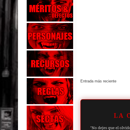
Entrada más reciente
LA 
"No dejes que el olvid