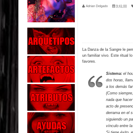
Adrian Delgado
9:41:00
Parte 02: Los Muertos Gobiernan a los Vivos
Parte 01: Escondido a Plena Luz
Parte 02: El Enemigo de mi Enemigo
Parte 06: Coletazos
La Danza de la Sangre le per
un familiar vivo. Este ritual 
Parte 05: Los Horrores del Infierno
favores.
Parte 04: Oídos Sordos
Sistema:
el hou
dos horas, llam
Parte 03: La Traición
a los demás fa
(Como siempre, 
Parte 02: Vuelve el Hijo Prodigo
nada que hacer 
acto de presenc
Parte 03: Reflexiones
derrama en el s
siguiendo un pa
vínculo entre la
Si tiene éxito, 