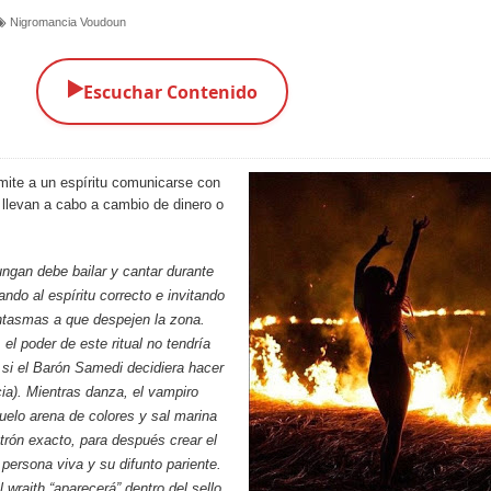
Nigromancia Voudoun
▶️
Escuchar Contenido
mite a un espíritu comunicarse con
lo llevan a cabo a cambio de dinero o
ngan debe bailar y cantar durante
ando al espíritu correcto e invitando
ntasmas a que despejen la zona.
el poder de este ritual no tendría
si el Barón Samedi decidiera hacer
ia). Mientras danza, el vampiro
uelo arena de colores y sal marina
trón exacto, para después crear el
 persona viva y su difunto pariente.
el wraith “aparecerá” dentro del sello