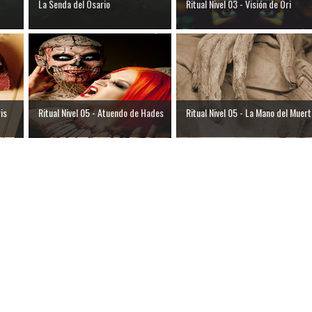
La Senda del Osario
Ritual Nivel 03 - Visión de Ori
ris
Ritual Nivel 05 - Atuendo de Hades
Ritual Nivel 05 - La Mano del Muert.