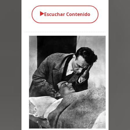
Parte 02: Los Muertos Gobiernan a
▶️
Escuchar Contenido
los Vivos
Parte 01: Escondido a Plena Luz
Parte 02: El Enemigo de mi Enemigo
Parte 06: Coletazos
Parte 05: Los Horrores del Infierno
Parte 04: Oídos Sordos
Parte 03: La Traición
Parte 02: Vuelve el Hijo Prodigo
Parte 03: Reflexiones