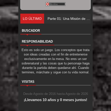
LO ÚLTIMO
Parte 01: Una Misión de Locos
BUSCADOR
RESPONSABILIDAD
Esto es solo un juego. Los conceptos que trata
son ideas creadas con el fin de entretenerse
exclusivamente en la mesa. No eres un ser
sobrenatural y las cosas que tu personaje haga
durante la partida deben quedarse ahí. Cuando
termines, márchate y sigue con tu vida normal.
VISITAS
Desde Agosto de 2016 hasta Agosto de 2026
¡Llevamos 10 años y 0 meses juntos!