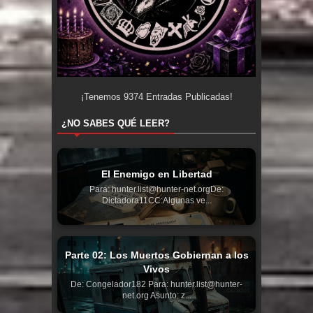
¡Tenemos
9374
Entradas Publicadas!
¿NO SABES QUÉ LEER?
El Enemigo en Libertad
Para: hunter.list@hunter-net.orgDe:
Dictadora11CC:Algunas ve...
Parte 02: Los Muertos Gobiernan a los
Vivos
De: Congelador182 Para: hunter.list@hunter-
net.org Asunto: z...