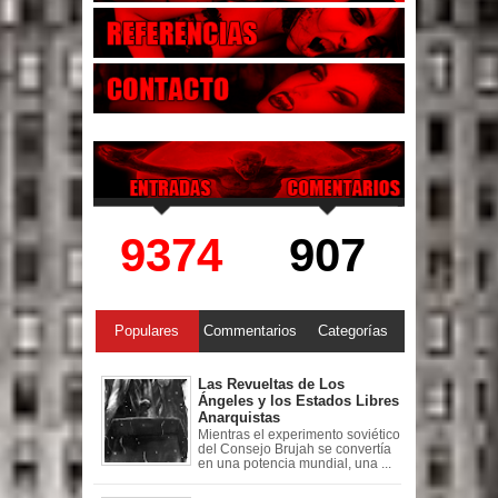
9374
907
Populares
Commentarios
Categorías
Las Revueltas de Los
Ángeles y los Estados Libres
Anarquistas
Mientras el experimento soviético
del Consejo Brujah se convertía
en una potencia mundial, una ...