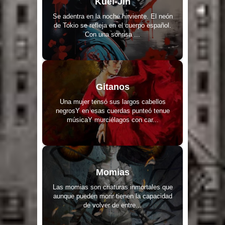
Kuei-Jin
Se adentra en la noche hirviente. El neón
de Tokio se refleja en el cuerpo español.
Con una sonrisa ...
Gitanos
Una mujer tensó sus largos cabellos
negrosY en esas cuerdas punteó tenue
músicaY murciélagos con car...
Momias
Las momias son criaturas inmortales que
aunque pueden morir tienen la capacidad
de volver de entre...