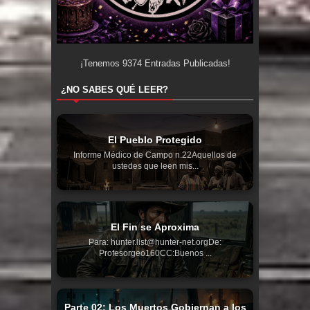
¡Tenemos
9374
Entradas Publicadas!
¿NO SABES QUÉ LEER?
El Pueblo Protegido
Informe Médico de Campo n.22Aquellos de
ustedes que leen mis...
El Fin se Aproxima
Para: hunter.list@hunter-net.orgDe:
Profesorgeo160CC:Buenos ...
Parte 02: Los Muertos Gobiernan a los