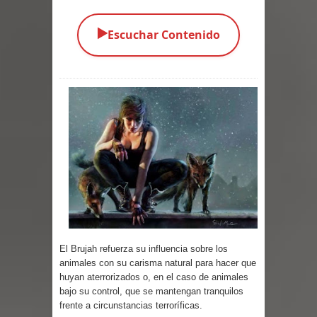
Parte 03: Una Piraña en el Bidé
▶️
Escuchar Contenido
Parte 02: Los Muertos Gobiernan a
los Vivos
Parte 01: Escondido a Plena Luz
Parte 02: El Enemigo de mi Enemigo
Parte 06: Coletazos
Parte 05: Los Horrores del Infierno
Parte 04: Oídos Sordos
El Brujah refuerza su influencia sobre los
animales con su carisma natural para hacer que
Parte 03: La Traición
huyan aterrorizados o, en el caso de animales
bajo su control, que se mantengan tranquilos
Parte 02: Vuelve el Hijo Prodigo
frente a circunstancias terroríficas.