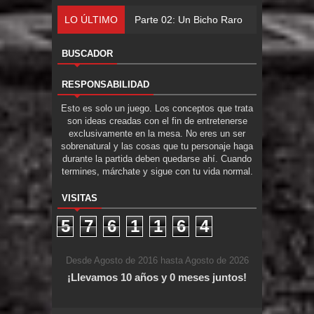
LO ÚLTIMO
Parte 02: Un Bicho Raro
BUSCADOR
RESPONSABILIDAD
Esto es solo un juego. Los conceptos que trata
son ideas creadas con el fin de entretenerse
exclusivamente en la mesa. No eres un ser
sobrenatural y las cosas que tu personaje haga
durante la partida deben quedarse ahí. Cuando
termines, márchate y sigue con tu vida normal.
VISITAS
5
7
6
1
1
6
4
Desde Agosto de 2016 hasta Agosto de 2026
¡Llevamos 10 años y 0 meses juntos!