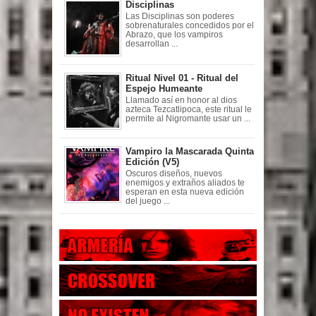
Disciplinas
Las Disciplinas son poderes
sobrenaturales concedidos por el
Abrazo, que los vampiros
desarrollan ...
Ritual Nivel 01 - Ritual del
Espejo Humeante
Llamado así en honor al dios
azteca Tezcatlipoca, este ritual le
permite al Nigromante usar un ...
Vampiro la Mascarada Quinta
Edición (V5)
Oscuros diseños, nuevos
enemigos y extraños aliados te
esperan en esta nueva edición
del juego ...