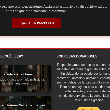
o reclame este conocimiento. Ancla este grimorio a tu dispositivo móvil
antes de que el sol naciente lo consuma."
FIJAR A LA PANTALLA
ES QUÉ LEER?
SOBRE LAS DONACIONES
Proporcionamos contenido útil, entre
educativo de manera gratuita sobre 
Tinieblas, donar puede ser la man
Estado de la Unión
mostrar tu aprecio y apoyar el enorme
ue ya han escuchado mi historia,
que hay detrás de la página. ¡No es ob
vamos a meternos en ...
Pero es una ayuda para cubrir cos
mantenimiento y asegura poder se
brindando servicios a la comunidad 
¡Muchísimas gracias!
s e Idiomas Sudamericanos