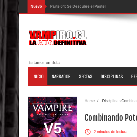
Nuevo
Parte 03: Una Piraña en el Bidé
Parte 02: Los Muertos Gobiernan a los Vivos
Parte 01: Escondido a Plena Luz
Parte 02: El Enemigo de mi Enemigo
Parte 06: Coletazos
Estamos en Beta
Parte 05: Los Horrores del Infierno
INICIO
NARRADOR
SECTAS
DISCIPLINAS
PE
Parte 04: Oídos Sordos
Parte 03: La Traición
Home
/
Disciplinas Combin
Parte 02: Vuelve el Hijo Prodigo
Combinando Pot
Parte 01: El Comienzo
V5
2 minutos de lectura
Parte 01: El Enemigo Interior