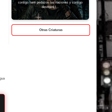
contigo haré pedazos las naciones y contigo
destruiré l...
Otras Criaturas
igua