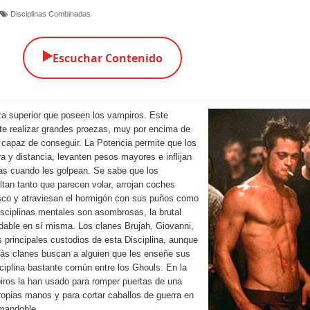
Disciplinas Combinadas
▶️
Escuchar Contenido
rza superior que poseen los vampiros. Este
ite realizar grandes proezas, muy por encima de
a capaz de conseguir. La Potencia permite que los
a y distancia, levanten pesos mayores e inflijan
as cuando les golpean. Se sabe que los
tan tanto que parecen volar, arrojan coches
esco y atraviesan el hormigón con sus puños como
isciplinas mentales son asombrosas, la brutal
idable en sí misma. Los clanes Brujah, Giovanni,
 principales custodios de esta Disciplina, aunque
s clanes buscan a alguien que les enseñe sus
ciplina bastante común entre los Ghouls. En la
iros la han usado para romper puertas de una
propias manos y para cortar caballos de guerra en
 mandoble.