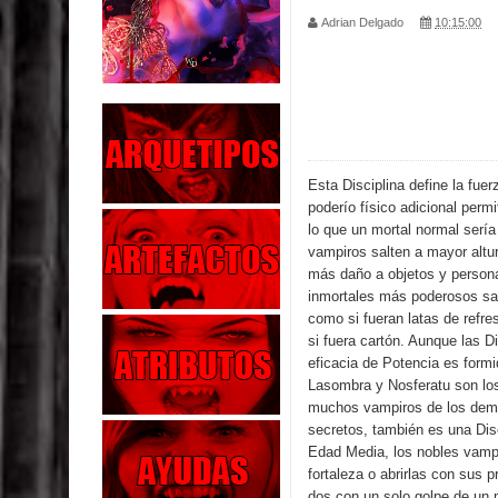
Adrian Delgado
10:15:00
Exaltados y Muertos Vivientes
Los Muertos se Levantan (Relato)
Los Monstruos más Buscados
Alma
Esta Disciplina define la fue
poderío físico adicional perm
El Destructor
lo que un mortal normal serí
vampiros salten a mayor altur
El Buscador
más daño a objetos y person
inmortales más poderosos sal
como si fueran latas de refr
El Pueblo Protegido
si fuera cartón. Aunque las D
eficacia de Potencia es form
Parte 05: Sitiados
Lasombra y Nosferatu son los
muchos vampiros de los demá
Parte 04: Se Descubre el Pastel
secretos, también es una Dis
Edad Media, los nobles vamp
fortaleza o abrirlas con sus 
dos con un solo golpe de un