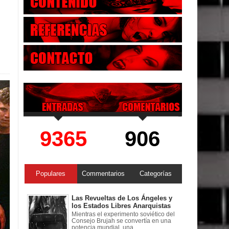
9365
906
Populares
Commentarios
Categorías
Las Revueltas de Los Ángeles y
los Estados Libres Anarquistas
Mientras el experimento soviético del
Consejo Brujah se convertía en una
potencia mundial, una ...