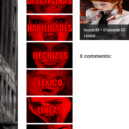
Auspex 04 + Ofuscación 03 -
Locució...
0 comments: