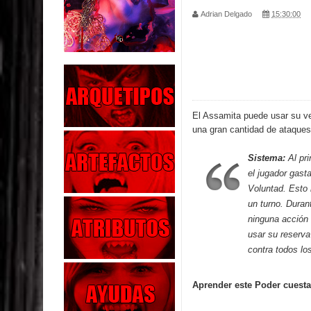
Adrian Delgado
15:30:00
Parte 05: Sitiados
Parte 04: Se Descubre el Pastel
Parte 03: Una Piraña en el Bidé
Parte 02: Los Muertos Gobiernan a los Vivos
El Assamita puede usar su vel
una gran cantidad de ataques
Parte 01: Escondido a Plena Luz
Sistema:
Al pri
Parte 02: El Enemigo de mi Enemigo
el jugador gast
Voluntad. Esto 
Parte 06: Coletazos
un turno. Duran
ninguna acción
Parte 05: Los Horrores del Infierno
usar su reserva
contra todos lo
Parte 04: Oídos Sordos
Aprender este Poder cuesta