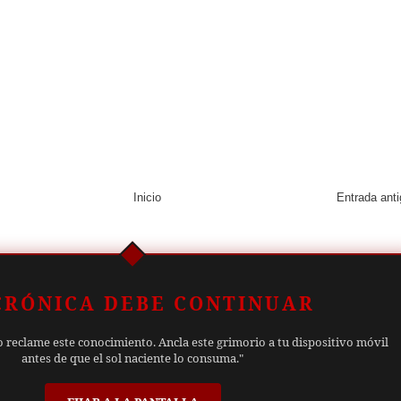
Inicio
Entrada ant
CRÓNICA DEBE CONTINUAR
o reclame este conocimiento. Ancla este grimorio a tu dispositivo móvil
antes de que el sol naciente lo consuma."