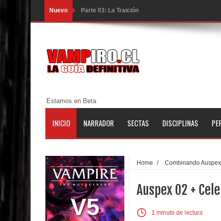
Nuevo
Parte 03: La Traición
Parte 02: Vuelve el Hijo Prodigo
Parte 01: El Comienzo
Parte 01: El Enemigo Interior
Exaltados y Muertos Vivientes
Estamos en Beta
Los Muertos se Levantan (Relato)
INICIO
NARRADOR
SECTAS
DISCIPLINAS
PE
Los Monstruos más Buscados
Alma
Home
/
Combinando Auspex
El Destructor
Auspex 02 + Cele
El Buscador
V5
1 minuto de lectura
El Pueblo Protegido