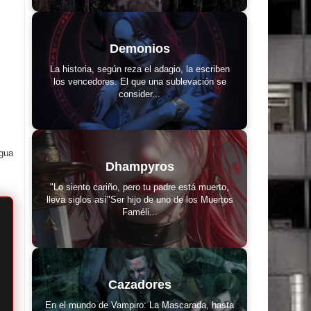
Demonios
La historia, según reza el adagio, la escriben
los vencedores. El que una sublevación se
consider...
igua
Dhampyros
"Lo siento cariño, pero tu padre está muerto,
lleva siglos así"Ser hijo de uno de los Muertos
Faméli...
Cazadores
En el mundo de Vampiro: La Mascarada, hasta