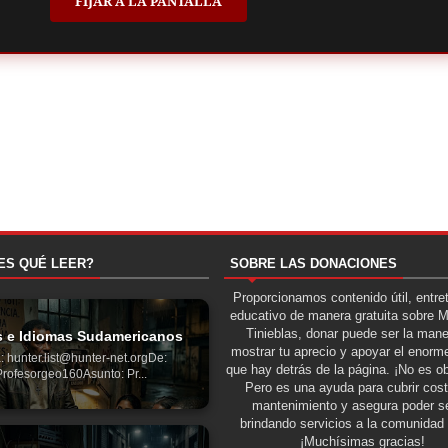
FIJAR A LA PANTALLA
ES QUÉ LEER?
SOBRE LAS DONACIONES
Proporcionamos contenido útil, entre
educativo de manera gratuita sobre 
Tinieblas, donar puede ser la man
s e Idiomas Sudamericanos
mostrar tu aprecio y apoyar el enorme
: hunter.list@hunter-net.orgDe:
que hay detrás de la página. ¡No es ob
Profesorgeo160Asunto: Pr...
Pero es una ayuda para cubrir cos
mantenimiento y asegura poder se
brindando servicios a la comunidad 
¡Muchísimas gracias!