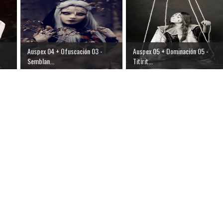
Auspex 04 + Ofuscación 03 -
Auspex 05 + Dominación 05 -
Semblan...
Titirit...