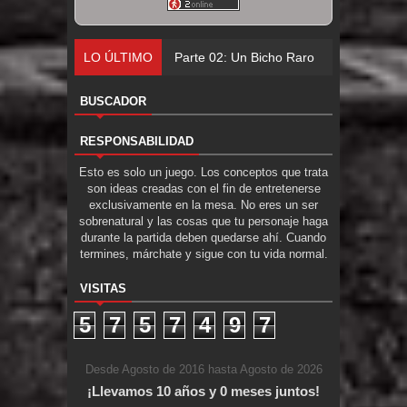
LO ÚLTIMO
Parte 02: Un Bicho Raro
BUSCADOR
RESPONSABILIDAD
Esto es solo un juego. Los conceptos que trata
son ideas creadas con el fin de entretenerse
exclusivamente en la mesa. No eres un ser
sobrenatural y las cosas que tu personaje haga
durante la partida deben quedarse ahí. Cuando
termines, márchate y sigue con tu vida normal.
VISITAS
5
7
5
7
4
9
7
Desde Agosto de 2016 hasta Agosto de 2026
¡Llevamos 10 años y 0 meses juntos!