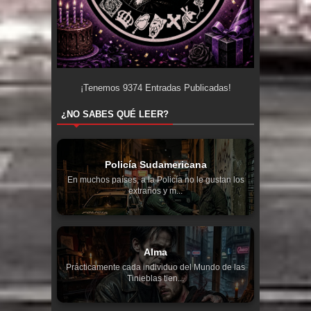
¡Tenemos
9374
Entradas Publicadas!
¿NO SABES QUÉ LEER?
Policía Sudamericana
En muchos países, a la Policía no le gustan los
extraños y m...
Alma
Prácticamente cada individuo del Mundo de las
Tinieblas tien...