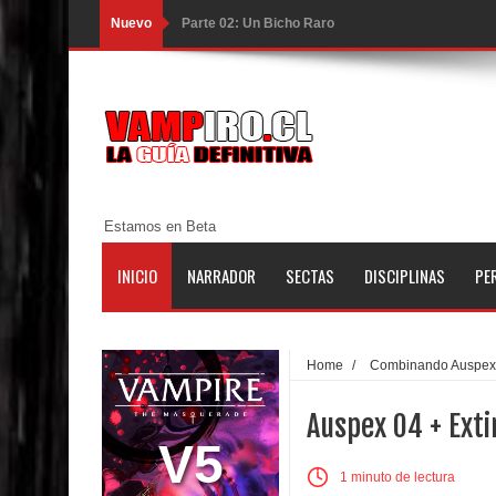
Nuevo
Parte 02: Un Bicho Raro
Parte 01: Una Misión de Locos
Parte 03: Forastero en Tierra Muerta
Parte 10: El Secreto
Parte 09: Los Muertos Cuentan Cuentos
Estamos en Beta
Parte 08: Ultratumba
INICIO
NARRADOR
SECTAS
DISCIPLINAS
PE
Parte 07: Asuntos que Resolver
Parte 06: El Trato con los Muertos
Home
/
Combinando Auspex
Parte 05: Sitiados
Auspex 04 + Exti
Parte 04: Se Descubre el Pastel
V5
1 minuto de lectura
Parte 03: Una Piraña en el Bidé