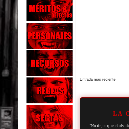
Entrada más reciente
LA 
"No dejes que el olvid