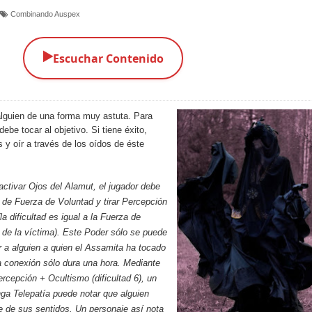
Combinando Auspex
▶️
Escuchar Contenido
 alguien de una forma muy astuta. Para
debe tocar al objetivo. Si tiene éxito,
s y oír a través de los oídos de éste
ctivar Ojos del Alamut, el jugador debe
 de Fuerza de Voluntad y tirar Percepción
a dificultad es igual a la Fuerza de
 de la víctima). Este Poder sólo se puede
r a alguien a quien el Assamita ha tocado
a conexión sólo dura una hora. Mediante
ercepción + Ocultismo (dificultad 6), un
enga
Telepatía
puede notar que alguien
e de sus sentidos. Un personaje así nota