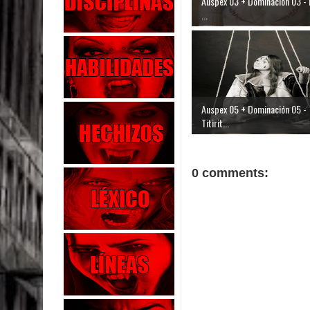
Auspex 03 + Dominación 03 - E
...
Auspex 05 + Dominación 05 -
Titirit...
0 comments: