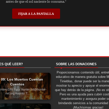
antes de que el sol naciente lo consuma."
FIJAR A LA PANTALLA
ES QUÉ LEER?
SOBRE LAS DONACIONES
Proporcionamos contenido útil, entre
educativo de manera gratuita sobre 
e 09: Los Muertos Cuentan
Tinieblas, donar puede ser la man
Cuentos
mostrar tu aprecio y apoyar el enorme
intero169 Para: hunter.list@hunter-
que hay detrás de la página. ¡No es ob
net.org Asunto: T...
Pero es una ayuda para cubrir cos
mantenimiento y asegura poder se
brindando servicios a la comunidad 
¡Muchísimas gracias!