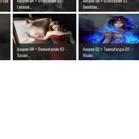
l Ojo
Auspex 04 + Ofuscación 03 -
Auspex 04 + Ofuscación 03 -
Locució...
Semblan...
Auspex 04 + Dementación 02 -
Auspex 02 + Taumaturgia 02 -
Susurr...
Visión...