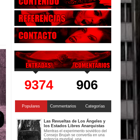
9374
906
Populares
Commentarios
Categorías
Las Revueltas de Los Ángeles y
los Estados Libres Anarquistas
Mientras el experimento soviético del
Consejo Brujah se convertía en una
potencia mundial, una ...