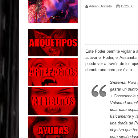
Adrian Delgado
15:25:00
Parte 02: Los Muertos Gobiernan a los Vivos
Parte 01: Escondido a Plena Luz
Parte 02: El Enemigo de mi Enemigo
Parte 06: Coletazos
Este Poder permite vigilar a
activar el Poder, el Assamita 
Parte 05: Los Horrores del Infierno
puede ver a través de los ojo
durante una hora por éxito.
Parte 04: Oídos Sordos
Sistema:
Para a
Parte 03: La Traición
gastar un punto
+ Consciencia (l
Parte 02: Vuelve el Hijo Prodigo
Voluntad actual
usar para espia
Parte 03: Reflexiones
físicamente y l
una tirada de P
objetivo que t
está sirviéndos