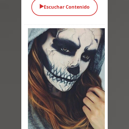
Los Monstruos más Buscados
▶️
Escuchar Contenido
Parte 09: Los Muertos Cuentan
Cuentos
Parte 08: Ultratumba
Parte 07: Asuntos que Resolver
Parte 06: El Trato con los Muertos
Parte 05: Sitiados
Parte 04: Se Descubre el Pastel
Parte 03: Una Piraña en el Bidé
Parte 02: Los Muertos Gobiernan a
los Vivos