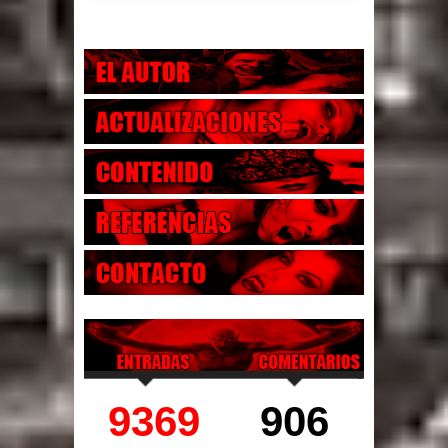
9369
906