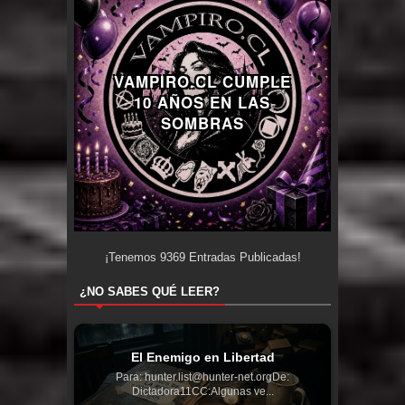
VAMPIRO.CL CUMPLE
10 AÑOS EN LAS
SOMBRAS
¡Tenemos
9369
Entradas Publicadas!
¿NO SABES QUÉ LEER?
El Enemigo en Libertad
Para: hunter.list@hunter-net.orgDe:
Dictadora11CC:Algunas ve...