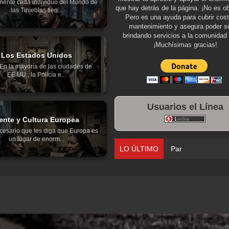
mente cada individuo del Mundo de
que hay detrás de la página. ¡No es ob
las Tinieblas tien...
Pero es una ayuda para cubrir cos
mantenimiento y asegura poder se
brindando servicios a la comunidad 
¡Muchísimas gracias!
Los Estados Unidos
aEn la mayoría de las ciudades de
EE.UU., la Policía e...
Usuarios el Línea
ente y Cultura Europea
cesario que les diga que Europa es
un lugar de enorm...
LO ÚLTIMO
Parte 03: Una Piraña en 