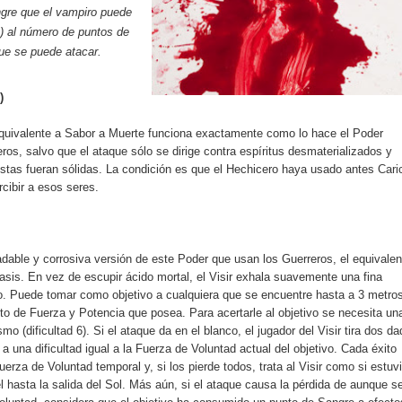
ngre que el vampiro puede
o) al número de puntos de
ue se puede atacar.
)
quivalente a Sabor a Muerte funciona exactamente como lo hace el Poder
ros, salvo que el ataque sólo se dirige contra espíritus desmaterializados y
 éstas fueran sólidas. La condición es que el Hechicero haya usado antes
Cari
cibir a esos seres.
adable y corrosiva versión de este Poder que usan los Guerreros, el equivalen
asis. En vez de escupir ácido mortal, el Visir exhala suavemente una fina
ivo. Puede tomar como objetivo a cualquiera que se encuentre hasta a 3 metro
nto de Fuerza y Potencia que posea. Para acertarle al objetivo se necesita un
smo (dificultad 6). Si el ataque da en el blanco, el jugador del Visir tira dos d
a una dificultad igual a la Fuerza de Voluntad actual del objetivo. Cada éxito
erza de Voluntad temporal y, si los pierde todos, trata al Visir como si estuv
 hasta la salida del Sol. Más aún, si el ataque causa la pérdida de aunque s