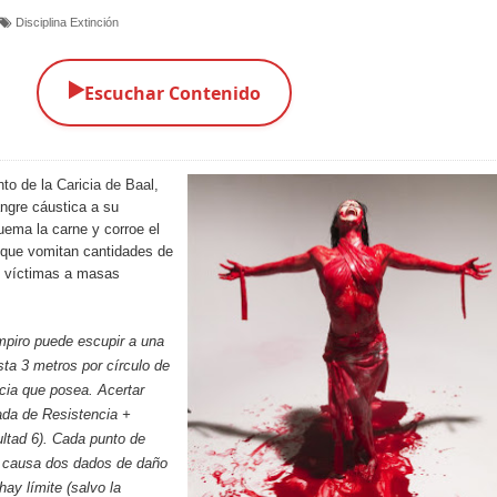
Disciplina Extinción
▶️
Escuchar Contenido
nto de la
Caricia de Baal
,
angre cáustica a su
quema la carne y corroe el
 que vomitan cantidades de
s víctimas a masas
piro puede escupir a una
sta 3 metros por círculo de
cia que posea. Acertar
rada de Resistencia +
cultad 6). Cada punto de
o causa dos dados de daño
hay límite (salvo la