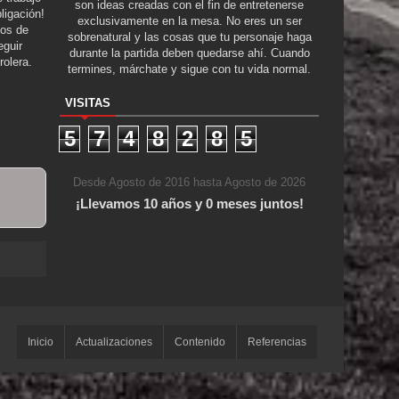
son ideas creadas con el fin de entretenerse
ligación!
exclusivamente en la mesa. No eres un ser
tos de
sobrenatural y las cosas que tu personaje haga
guir
durante la partida deben quedarse ahí. Cuando
rolera.
termines, márchate y sigue con tu vida normal.
VISITAS
5
7
4
8
2
8
5
Desde Agosto de 2016 hasta Agosto de 2026
¡Llevamos 10 años y 0 meses juntos!
el Bidé
Inicio
Actualizaciones
Contenido
Referencias