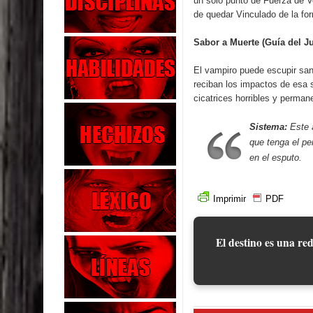
un solo punto de Fuerza de V
de quedar Vinculado de la for
Sabor a Muerte (Guía del J
El vampiro puede escupir san
reciban los impactos de esa s
cicatrices horribles y perma
Sistema:
Este a
que tenga el p
en el esputo.
Imprimir
PDF
El destino es una red