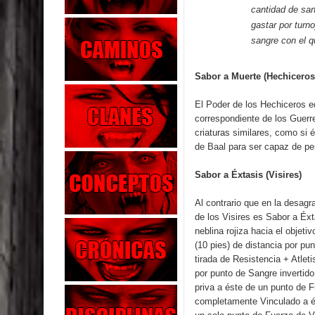
cantidad de sa
gastar por turn
sangre con el q
Sabor a Muerte (Hechiceros
El Poder de los Hechiceros e
correspondiente de los Guerre
criaturas similares, como si
de Baal
para ser capaz de per
Sabor a Éxtasis (Visires)
Al contrario que en la desagr
de los Visires es Sabor a Éxt
neblina rojiza hacia el objet
(10 pies) de distancia por pu
tirada de Resistencia + Atleti
por punto de Sangre invertido 
priva a éste de un punto de Fu
completamente Vinculado a él