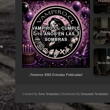
Práctica
VAMPIRO.CL CUMPLE
Policí
10 AÑOS EN LAS
SOMBRAS
G
No es ne
¡Tenemos
9365
Entradas Publicadas!
Created By
Sora Templates
| Distributed By
Gooyaabi Templates