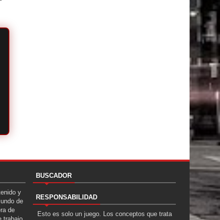
BUSCADOR
tenido y
RESPONSABILIDAD
Mundo de
era de
Esto es solo un juego. Los conceptos que trata
 trabajo