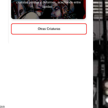
criaturas pálidas y deformes, acechando entre
lápidas...
Otras Criaturas
igua