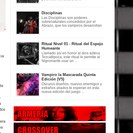
Disciplinas
Las Disciplinas son poderes
sobrenaturales concedidos por el
Abrazo, que los vampiros desarrollan
...
Ritual Nivel 01 - Ritual del Espejo
Humeante
Llamado así en honor al dios azteca
cia
Tezcatlipoca, este ritual le permite al
Nigromante usar un ...
Vampiro la Mascarada Quinta
Edición (V5)
Oscuros diseños, nuevos enemigos y
te
extraños aliados te esperan en esta
nueva edición del juego ...
s
a
ados
iera
ea