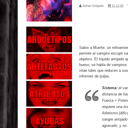
Adrian Delgado
11:12:00
Exaltados y Muertos Vivientes
Los Muertos se Levantan (Relato)
Los Monstruos más Buscados
Alma
Sabor a Muerte, un refinamie
permite al vampiro escupir s
El Destructor
objetivo. El líquido arrojado 
hueso; se habla de vampiros
El Buscador
vitae tales que reducen a su
informes de pulpa.
El Pueblo Protegido
Sistema:
el vam
Parte 05: Sitiados
distancia de ha
Fuerza + Poten
Parte 04: Se Descubre el Pastel
requiere una ti
Atletismo (difi
sangre arrojad
agravado, y no 