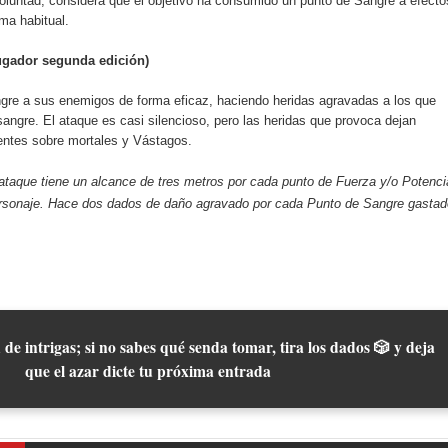
oluntad, considera que el objetivo ha consumido un punto de Sangre a efecto
ma habitual.
ugador segunda edición)
gre a sus enemigos de forma eficaz, haciendo heridas agravadas a los que
angre. El ataque es casi silencioso, pero las heridas que provoca dejan
nentes sobre mortales y Vástagos.
taque tiene un alcance de tres metros por cada punto de Fuerza y/o Potenci
ersonaje. Hace dos dados de daño agravado por cada Punto de Sangre gastad
 de intrigas; si no sabes qué senda tomar, tira los dados 🎲 y deja
que el azar dicte tu próxima entrada