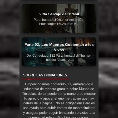
Vida Salvaje del Brasil
Para: hunter.list@hunter-net.orgDe:
Profesorgeo160Asunto: Vi...
Parte 02: Los Muertos Gobiernan a los
Vivos
De: Congelador182 Para: hunter.list@hunter-
net.org Asunto: z...
SOBRE LAS DONACIONES
Proporcionamos contenido útil, entretenido y
educativo de manera gratuita sobre Mundo de
Tinieblas, donar puede ser la manera de mostrar
tu aprecio y apoyar el enorme trabajo que hay
detrás de la página. ¡No es obligación! Pero es
una ayuda para cubrir costos de mantenimiento
y asegura poder seguir brindando servicios a la
comunidad rolera. ¡Muchísimas gracias!