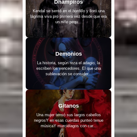
Dhampiros
Kendal se sentó en el bordillo y lloró una
lágrima viva pro primera vez desde que era
un niño pequ...
Demonios
La historia, según reza el adagio, la
escriben los vencedores. El que una
sublevación se consider...
Gitanos
Una mujer tensó sus largos cabellos
negrosY en esas cuerdas punteó tenue
músicaY murciélagos con car...