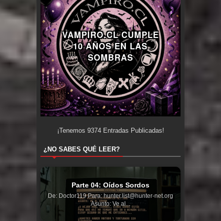
VAMPIRO.CL CUMPLE
10 AÑOS EN LAS
SOMBRAS
¡Tenemos
9374
Entradas Publicadas!
¿NO SABES QUÉ LEER?
Parte 04: Oídos Sordos
De: Doctor119 Para: hunter.list@hunter-net.org
Asunto: Ve al...