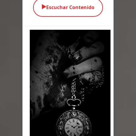
▶️
Escuchar Contenido
Parte 03: Una Piraña en el Bidé
Parte 02: Los Muertos Gobiernan a
los Vivos
Parte 01: Escondido a Plena Luz
Parte 02: El Enemigo de mi Enemigo
Parte 06: Coletazos
Parte 05: Los Horrores del Infierno
Parte 04: Oídos Sordos
Parte 03: La Traición
Parte 02: Vuelve el Hijo Prodigo