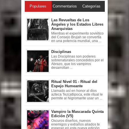
Populares
Commentarios
Categorías
Las Revueltas de Los
Ángeles y los Estados Libres
Anarquistas
Mientras el experimento soviético
del Consejo Brujah se convertía
en una potencia mundial, una ...
Disciplinas
Las Disciplinas son poderes
sobrenaturales concedidos por el
Abrazo, que los vampiros
desarrollan ...
Ritual Nivel 01 - Ritual del
Espejo Humeante
Llamado así en honor al dios
azteca Tezcatlipoca, este ritual le
permite al Nigromante usar un ...
Vampiro la Mascarada Quinta
Edición (V5)
Oscuros diseños, nuevos
enemigos y extraños aliados te
esperan en esta nueva edición