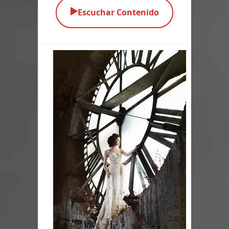
▶️
Escuchar Contenido
Parte 02: Los Muertos Gobiernan a
los Vivos
Parte 01: Escondido a Plena Luz
Parte 02: El Enemigo de mi Enemigo
Parte 06: Coletazos
Parte 05: Los Horrores del Infierno
Parte 04: Oídos Sordos
Parte 03: La Traición
Parte 02: Vuelve el Hijo Prodigo
Parte 03: Reflexiones