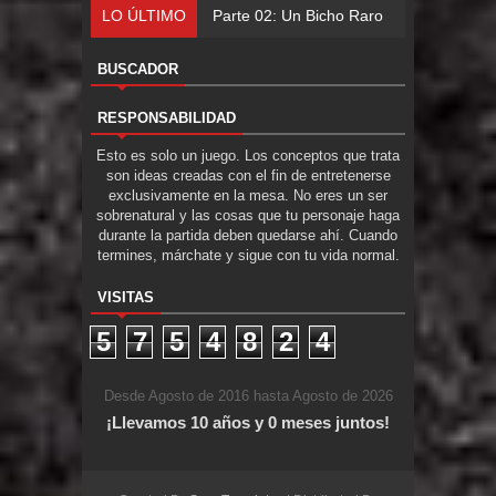
LO ÚLTIMO
Parte 02: Un Bicho Raro
BUSCADOR
RESPONSABILIDAD
Esto es solo un juego. Los conceptos que trata
son ideas creadas con el fin de entretenerse
exclusivamente en la mesa. No eres un ser
sobrenatural y las cosas que tu personaje haga
durante la partida deben quedarse ahí. Cuando
termines, márchate y sigue con tu vida normal.
VISITAS
5
7
5
4
8
2
4
Desde Agosto de 2016 hasta Agosto de 2026
¡Llevamos 10 años y 0 meses juntos!