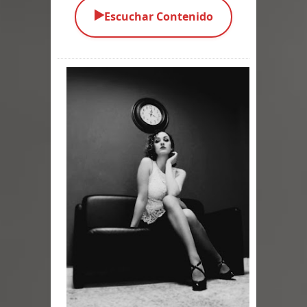
▶️
Escuchar Contenido
Parte 03: Una Piraña en el Bidé
Parte 02: Los Muertos Gobiernan a
los Vivos
Parte 01: Escondido a Plena Luz
Parte 02: El Enemigo de mi Enemigo
Parte 06: Coletazos
Parte 05: Los Horrores del Infierno
Parte 04: Oídos Sordos
Parte 03: La Traición
Parte 02: Vuelve el Hijo Prodigo