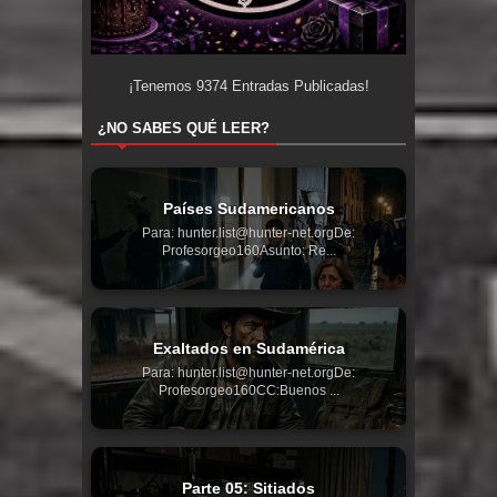
¡Tenemos
9374
Entradas Publicadas!
¿NO SABES QUÉ LEER?
Países Sudamericanos
Para: hunter.list@hunter-net.orgDe:
Profesorgeo160Asunto: Re...
Exaltados en Sudamérica
Para: hunter.list@hunter-net.orgDe:
Profesorgeo160CC:Buenos ...
Parte 05: Sitiados