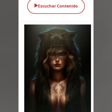
▶️
Escuchar Contenido
Parte 03: La Traición
Parte 02: Vuelve el Hijo Prodigo
Parte 01: El Comienzo
Parte 01: El Enemigo Interior
Exaltados y Muertos Vivientes
Los Muertos se Levantan (Relato)
Los Monstruos más Buscados
Parte 09: Los Muertos Cuentan
Cuentos
Parte 08: Ultratumba