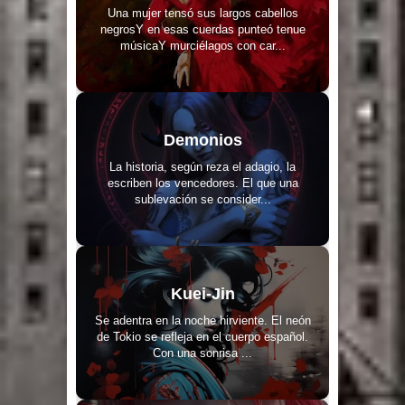
Una mujer tensó sus largos cabellos
negrosY en esas cuerdas punteó tenue
músicaY murciélagos con car...
Demonios
La historia, según reza el adagio, la
escriben los vencedores. El que una
sublevación se consider...
Kuei-Jin
Se adentra en la noche hirviente. El neón
de Tokio se refleja en el cuerpo español.
Con una sonrisa ...