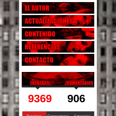
9369
906