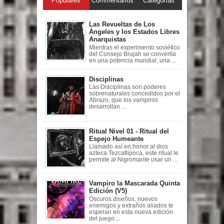
Populares
Commentarios
Categorías
Las Revueltas de Los
Ángeles y los Estados Libres
Anarquistas
Mientras el experimento soviético
del Consejo Brujah se convertía
en una potencia mundial, una ...
Disciplinas
Las Disciplinas son poderes
sobrenaturales concedidos por el
Abrazo, que los vampiros
desarrollan ...
Ritual Nivel 01 - Ritual del
Espejo Humeante
Llamado así en honor al dios
azteca Tezcatlipoca, este ritual le
permite al Nigromante usar un ...
Vampiro la Mascarada Quinta
Edición (V5)
Oscuros diseños, nuevos
enemigos y extraños aliados te
esperan en esta nueva edición
del juego ...